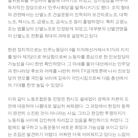
별위원회를 구성하여 활동에 나서기도 하였고, 정치방침을 바꾸어
독자적인 정당으로서 '민주사회당'을 발족시키기도 했다. 조직 형태
와 관련해서는 산별노조 건설운동이 진척되어 보건의료노조, 대학
노조, 택시노조, 금융노조, 금속노조 등이 출범하였다. 특히 교원노
조는 법률상의 산별노조로 인정받게 되었고, 대부분의 산별연맹들
이 산별노조 전환을 최대의 과제로 설정하고 있다.
한편 정치적으로는 민주노동당이 6월 지자체선거에서 8.1%의 지지
를 받아 제3당으로 부상함으로써 노동자를 중심으로 한 진보정당의
가능성을 다시 한번 확인하였다. 그 여세를 몰아 대선에서는 민주당
과 한나라당 후보와 어깨를 나란히 하며 TV공개토론에 나서 진보정
당의 면모를 국민들 뇌리에 깊숙이 각인시킴으로써 다음 총선에서
의 기대를 한껏 높일 수 있었다.
이와 같이 노동조합운동 진영은 한시도 쉴새없이 권력과 자본의 도
전에 대응하여 나름대로 열심히 싸워왔다. 그 과정에서 현장의 동력
이 완전히 소진된 것이 아니라는 사실, 그리고 완강한 투쟁의지가
노동자들 사이에 강인하게 자리잡고 있음을 확인하기도 하였다. 그
럼에도 불구하고 노동운동이 새로운 희망과 가능성을 보이고 있다
는 조짐은 발견하기 어렵다. 어쩌면 더욱 어려워지고 있다는 느낌마