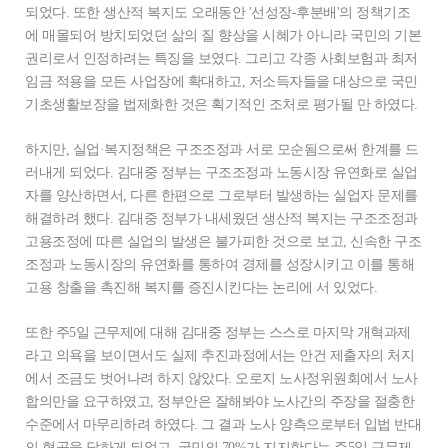
되었다. 또한 생산적 복지도 오래동안 '선성장-후분배'의 정책기조
에 매몰되어 방치되었던 삶의 질 향상을 시혜가 아니라 국민의 기본
권리로서 인정하려는 특징을 보였다. 그리고 각종 사회보험과 최저
임금 적용을 모든 사업장에 확대하고, 저소득자들을 대상으로 국민
기초생활보장을 법제화한 것은 획기적인 조처로 평가될 만 하였다.
하지만, 실업·복지정책은 구조조정과 서로 모순됨으로써 한계를 드
러내게 되었다. 김대중 정부는 구조조정과 노동시장 유연화로 실업
자를 양산하면서, 다른 한편으로 그로부터 발생하는 실업자 문제를
해결하려 했다. 김대중 정부가 내세웠던 생산적 복지는 구조조정과
고용조정에 따른 실업의 발생은 불가피한 것으로 보고, 신속한 구조
조정과 노동시장의 유연화를 통하여 경제를 성장시키고 이를 통해
고용 창출을 촉진해 복지를 증진시킨다는 논리에 서 있었다.
또한 주5일 근무제에 대해 김대중 정부는 스스로 마지막 개혁과제
라고 의욕을 보이면서도 실제 추진과정에서는 안건 제출자의 처지
에서 조금도 벗어나려 하지 않았다. 오로지 노사정위원회에서 노사
합의만을 요구하였고, 정부안은 잘해봐야 노사간의 주장을 절충한
수준에서 마무리하려 하였다. 그 결과 노사 양측으로부터 입법 반대
의 협공을 당하게 되었고, 국민의 70%가 지지한다는 주5일 근무제