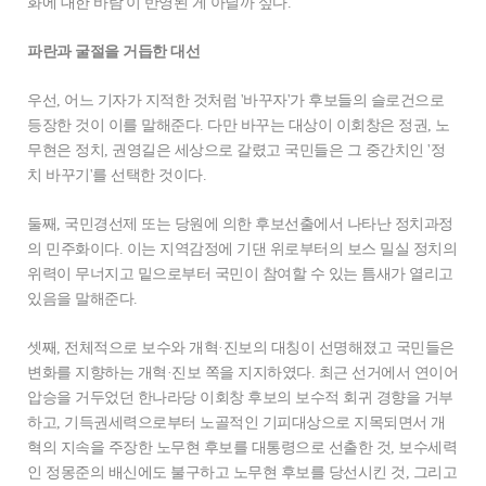
화에 대한 바람'이 반영된 게 아닐까 싶다.
파란과 굴절을 거듭한 대선
우선, 어느 기자가 지적한 것처럼 '바꾸자'가 후보들의 슬로건으로
등장한 것이 이를 말해준다. 다만 바꾸는 대상이 이회창은 정권, 노
무현은 정치, 권영길은 세상으로 갈렸고 국민들은 그 중간치인 '정
치 바꾸기'를 선택한 것이다.
둘째, 국민경선제 또는 당원에 의한 후보선출에서 나타난 정치과정
의 민주화이다. 이는 지역감정에 기댄 위로부터의 보스 밀실 정치의
위력이 무너지고 밑으로부터 국민이 참여할 수 있는 틈새가 열리고
있음을 말해준다.
셋째, 전체적으로 보수와 개혁·진보의 대칭이 선명해졌고 국민들은
변화를 지향하는 개혁·진보 쪽을 지지하였다. 최근 선거에서 연이어
압승을 거두었던 한나라당 이회창 후보의 보수적 회귀 경향을 거부
하고, 기득권세력으로부터 노골적인 기피대상으로 지목되면서 개
혁의 지속을 주장한 노무현 후보를 대통령으로 선출한 것, 보수세력
인 정몽준의 배신에도 불구하고 노무현 후보를 당선시킨 것, 그리고