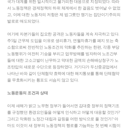
국가 대계를 위한 일시적이고 불가피한 대응으로 치장되었다. 따라
서 노동정책은 경제정책의 하위 체계에서 한 걸음도 벗어날 수 없었
고, 이에 대한 노동자의 저항은 제 밥그릇만 챙기는 집단이기주의의
발로로 매도되었다.
여기에 자본가들의 집요한 공격은 노동자들을 계속 자극하고 있다.
주5일 근무제 도입을 이유로 생리휴가, 연월차휴가를 폐지 또는 축
소함으로써 전반적인 노동조건의 악화를 추진하는 한편, 각종 부당
노동행위가 여전히 기승을 부리고 업무방해를 빙자하여 노조간부
들에 대한 고소고발이 난무하고 막대한 금액의 손해배상청구가 노
조탄압의 새로운 수단으로 등장하였다. 거기다가 두산중공업에서
나타난 바와 같이 단체협약 효력에 대한 해지통보를 통해 단체협약
을 무효화시키는 횡포도 서슴지 않고 있다.
노동운동의 조건과 상태
이제 새해가 밝고 노무현 정부가 들어서면 김대중 정부의 정책기조
를 규정했던 환경요인들을 어떻게 인식하고 어떻게 대응할 것인가?
그리고 악화된 노정간 대립과 갈등을 어떤 방식으로 풀 것인가? 아
마도 이것이 새 정부의 노동정책의 행로를 가늠하는 첫 번째 시험이