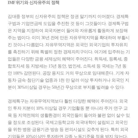
IMF위기와 신자유주의 정책
김대중 정부의 신자유주의 정책은 정권 말기까지 이어졌다. 경제특
구법과 기업연금제 도입을 추진한 것 등이 그것들이다. 경제특구법
은 지역을 지정하여 외국자본이 들어와 자유롭게 활동하게 보장해
주는 법이다. 이미 30년 전에 만든 자유무역지역을 확대하여 부활시
킨 것이나 다름없다. 자유무역지역은 외국인 외국기업의 투자유치
를 촉진하기 위해 특별히 정한 경제자치구이다. 여기에 입주하는 기
업들은 다양한 금융 세제상의 혜택이 주어진다. 취득세, 등록세, 종
합토지세 등 지방세는 15년 동안, 법인세, 소득세 등 국세는 7년 동
안 100% 감면된다. 공장 용지도 거의 무상으로 임대해준다. 기계·자
동차·금속·첨단기술 업종과 1천 만 달러 이상 투자하거나 외국인 지
분이 30%이상일 경우는 50년간 무상으로 부지를 빌려쓸 수 있다.
경제특구는 자유무역지역보다 훨씬 다양한 혜택이 주어진다. 외국
인 투자 지분이 10% 이상일 경우 기업활동 뿐 아니라 주거·연구·교
육 등 지역전체의 생활환경이 외국인들이 들어와 불편 없이 살수 있
을 정도로 조성된다. 국제고등학교와 외국대학이 설립되고 외국인
을 위한 병원·금융기관·방송 등 편의시설도 갖추게 된다. 특히 외국
기업들은 10%이상만 투자하면 각종 노동기준을 적용 받지 않는다.