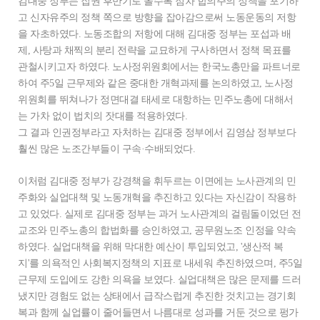
김대중 정부는 집권 후반기로 올수록 점차 합의주의 정책을 포기하
고 신자유주의 정책 쪽으로 방향을 잡아감으로써 노동운동의 저항
을 자초하였다. 노동조합의 저항에 대해 김대중 정부는 포섭과 배
제, 사탕과 채찍의 분리 전략을 교묘하게 구사하면서 정책 목표를
관철시키고자 하였다. 노사정위원회에서는 한국노총만을 파트너로
하여 주5일 근무제와 같은 중대한 개혁과제를 논의하였고, 노사정
위원회를 뛰쳐나가 정면대결 태세로 대항하는 민주노총에 대해서
는 가차 없이 법치의 잣대를 적용하였다.
그 결과 인권정부라고 자처하는 김대중 정부에서 김영삼 정부보다
훨씬 많은 노조간부들이 구속·수배되었다.
이처럼 김대중 정부가 강경책을 휘두르는 이면에는 노사관계의 민
주화와 실업대책 및 노동개혁을 추진하고 있다는 자신감이 작용하
고 있었다. 실제로 김대중 정부는 과거 노사관계의 걸림돌이었던 전
교조와 민주노총의 합법화를 승인하였고, 공무원노조 인정을 약속
하였다. 실업대책을 위해 막대한 예산이 투입되었고, '생산적 복
지'를 의욕적인 사회복지정책의 지표로 내세워 추진하였으며, 주5일
근무제 도입에도 강한 의욕을 보였다. 실업대책은 많은 문제를 드러
냈지만 경험도 없는 상태에서 급작스럽게 추진한 것치고는 경기회
복과 함께 실업률이 줄어들면서 나름대로 성과를 거둔 것으로 펑가