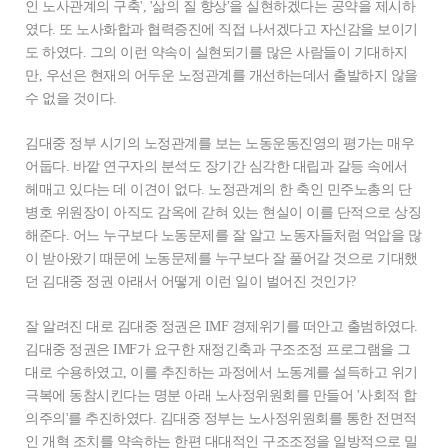
인 노사관계의 구축', '삶의 질 향상'을 실현하겠다는 공약을 제시하
였다. 또 노사화합과 협력증진에 직접 나서겠다고 자신감을 보이기
도 하였다. 그의 이런 약속이 실현되기를 많은 사람들이 기대하지
만, 우선은 현재의 어두운 노정관계를 개선하는데서 출발하지 않을
수 없을 것이다.
김대중 정부 시기의 노정관계를 보는 노동운동진영의 평가는 매우
어둡다. 바깥 연구자의 분석도 장기간 심각한 대립과 갈등 속에서
헤매고 있다는 데 이견이 없다. 노정관계의 한 축인 민주노총의 단
병호 위원장이 아직도 감옥에 갇혀 있는 현실이 이를 단적으로 상징
해준다. 어느 누구보다 노동문제를 잘 알고 노동자들처럼 억압을 많
이 받아왔기 때문에 노동문제를 누구보다 잘 풀어갈 것으로 기대했
던 김대중 정권 아래서 어떻게 이런 일이 벌어진 것인가?
잘 알려진 대로 김대중 정권은 IMF 경제위기를 떠안고 출범하였다.
김대중 정권은 IMF가 요구한 재정긴축과 구조조정 프로그램을 그
대로 수용하였고, 이를 추진하는 과정에서 노동계를 설득하고 위기
극복에 동참시킨다는 명분 아래 노사정위원회를 만들어 '사회적 합
의주의'를 추진하였다. 김대중 정부는 노사정위원회를 통한 전면적
인 개혁 조치를 약속하는 한편 대대적인 구조조정을 일방적으로 밀