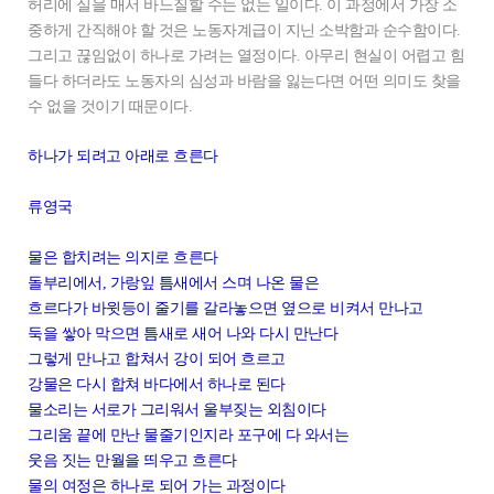
허리에 실을 매서 바느질할 수는 없는 일이다. 이 과정에서 가장 소
중하게 간직해야 할 것은 노동자계급이 지닌 소박함과 순수함이다.
그리고 끊임없이 하나로 가려는 열정이다. 아무리 현실이 어렵고 힘
들다 하더라도 노동자의 심성과 바람을 잃는다면 어떤 의미도 찾을
수 없을 것이기 때문이다.
하나가 되려고 아래로 흐른다
류영국
물은 합치려는 의지로 흐른다
돌부리에서, 가랑잎 틈새에서 스며 나온 물은
흐르다가 바윗등이 줄기를 갈라놓으면 옆으로 비켜서 만나고
둑을 쌓아 막으면 틈새로 새어 나와 다시 만난다
그렇게 만나고 합쳐서 강이 되어 흐르고
강물은 다시 합쳐 바다에서 하나로 된다
물소리는 서로가 그리워서 울부짖는 외침이다
그리움 끝에 만난 물줄기인지라 포구에 다 와서는
웃음 짓는 만월을 띄우고 흐른다
물의 여정은 하나로 되어 가는 과정이다