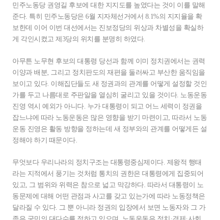
민주노동당 권영길 후보에 대한 지지도를 높였다는 것이 이를 말해
준다. 특히 민주노동당은 6월 지자체선거에서 8.1%의 지지율을 확
보한데 이어 이번 대선에서는 진보정당의 위상과 차별성을 확실하
게 각인시켰고 제3당의 위치를 분명히 하였다.
아무튼 노무현 후보의 대통령 당선과 함께 이미 정치권에서는 권력
이양과 배분, 그리고 정치판도의 재편을 둘러싸고 부산한 움직임을
보이고 있다. 이해집단들도 새 정권과의 관계를 어떻게 설정할 것인
가를 두고 나름대로 주판알을 열심히 굴리고 있을 것이다. 노동운동
진영 역시 예외가 아니다. 누가 대통령이 되고 어느 세력이 정권을
잡느냐에 따라 노동운동은 많은 영향을 받기 마련이고, 따라서 노동
운동 진영은 활동 방향을 정하는데 새 정부와의 관계를 어떻게든 설
정해야 하기 때문이다.
무엇보다 우리나라의 정치구조는 대통령중심제이다. 제왕적 행태
라는 지적에서 풍기는 것처럼 통치의 권한은 대통령에게 집중되어
있고, 그 범위와 위력은 참으로 넓고 막강하다. 따라서 대통령이 노
동문제에 대해 어떤 관점과 사고를 갖고 있는가에 따라 노동정책은
달라질 수 있다. 그 뿐 아니라 정권의 입장에서 보면 노동자와 그 가
족은 국민의 대다수를 점하고 있으며, 노동운동은 정치·경제·사회