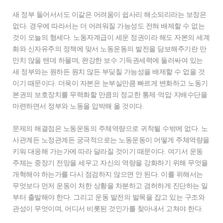
새 정부 들어서서도 이같은 어려움이 쉽사리 해소되리라는 보장은
없다. 경우에 따라서는 더 어려워질 가능성도 전혀 배제할 수 없는
것이 오늘의 형세다. 노동자계급이 세운 정권이라 해도 자본의 세계
화와 신자유주의 정책에 맞서 노동운동의 발전을 담보해주기란 만
만치 않을 텐데 하물며, 완강한 보수 기득권세력에 둘러싸여 있는
새 정부와는 원하든 원치 않든 부딪칠 가능성을 배제할 수 없을 것
이기 때문이다. 더욱이 자본은 눈부실만큼 빠르게 변화하고 노동기
본권의 보호장치를 무력화할 만큼의 정교한 통제·억압·지배수단을
마련하면서 정부와 노동을 압박해 올 것이다.
문제의 해결점은 노동운동의 주체역량으로 귀착될 수밖에 없다. 노
사관계든 노정관계든 궁극적으로는 노동운동이 어떻게 주체역량을
키워 대응해 가는가에 따라 달라질 것이기 때문이다. 여기서 운동
주체는 중장기 전망을 세우고 자신의 역량을 강화하기 위해 무엇을
개혁해야 하는가를 다시 점검하지 않으면 안 된다. 이를 위해서는
무엇보다 먼저 운동이 처한 상황을 차분하고 겸허하게 진단하는 일
부터 출발해야 한다. 그리고 운동 발전의 발목을 잡고 있는 구조와
관성이 무엇이며, 어디서 비롯된 것인가를 찾아내서 고쳐야 한다.