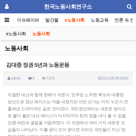
한국노동사회연구소
동포럼
이슈페이퍼
발간물
e노동사회
노동교육
언론 속 연
e노동사회
노동사회
노동사회
김대중 정권 5년과 노동운동
admin
0
7,675
2013.05.08 09:02
치열한 대선과 함께 한해가 저문다. 민주당 노무현 후보의 대통령
당선으로 경선 레이스는 막을 내렸지만 이번 선거는 마치 누군가 연
출해낸 드라마와도 같은 것이었다. 국민경선제라는 새로운 방식으
로 불이 붙은 대선 레이스가 마지막까지 한치 앞을 내다 볼 수 없을
만큼 파란과 굴절을 거듭하였다. 이 과정에서 여러 가지 새로운 모
습들이 나타났다. 이를 굳이 모아 본다면 아마도 국민들이 지닌 '변