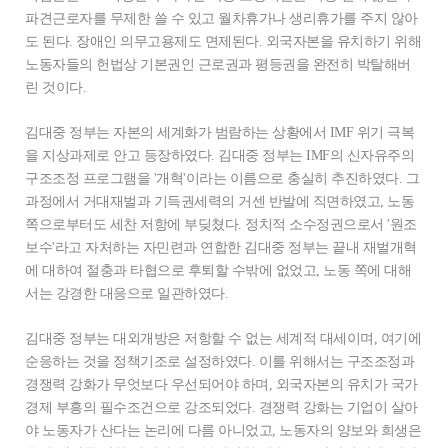
파견근로자를 무제한 쓸 수 있고 월차휴가나 생리휴가를 주지 않아
도 된다. 장애인 의무고용제도 면제된다. 외국자본을 유치하기 위해
노동자들의 헌법상 기본권인 근로권과 평등권을 완전히 박탈해버
린 것이다.
김대중 정부는 자본의 세계화가 범람하는 상황에서 IMF 위기 극복
을 지상과제로 안고 등장하였다. 김대중 정부는 IMF의 신자유주의
구조조정 프로그램을 '개혁'이라는 이름으로 충실히 추진하였다. 그
과정에서 거대재벌과 기득권세력의 거센 반발에 직면하였고, 노동
쪽으로부터도 세찬 저항에 부딪쳤다. 정치적 소수정권으로서 '원조
보수'라고 자처하는 자민련과 연합한 김대중 정부는 끝내 재벌개혁
에 대하여 절충과 타협으로 후퇴할 수밖에 없었고, 노동 쪽에 대해
서는 강경한 대응으로 일관하였다.
김대중 정부는 대외개방은 저항할 수 없는 세계적 대세이며, 여기에
순응하는 것을 정책기조로 설정하였다. 이를 위해서는 구조조정과
경쟁력 강화가 무엇보다 우선되어야 하며, 외국자본의 유치가 국가
경제 부흥의 필수조건으로 강조되었다. 경쟁력 강화는 기업이 살아
야 노동자가 산다는 논리에 다름 아니었고, 노동자의 양보와 희생은