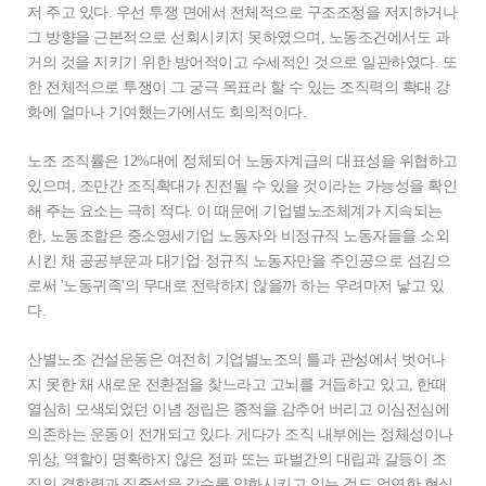
저 주고 있다. 우선 투쟁 면에서 전체적으로 구조조정을 저지하거나
그 방향을 근본적으로 선회시키지 못하였으며, 노동조건에서도 과
거의 것을 지키기 위한 방어적이고 수세적인 것으로 일관하였다. 또
한 전체적으로 투쟁이 그 궁극 목표라 할 수 있는 조직력의 확대 강
화에 얼마나 기여했는가에서도 회의적이다.
노조 조직률은 12%대에 정체되어 노동자계급의 대표성을 위협하고
있으며, 조만간 조직확대가 진전될 수 있을 것이라는 가능성을 확인
해 주는 요소는 극히 적다. 이 때문에 기업별노조체계가 지속되는
한, 노동조합은 중소영세기업 노동자와 비정규직 노동자들을 소외
시킨 채 공공부문과 대기업·정규직 노동자만을 주인공으로 섬김으
로써 '노동귀족'의 무대로 전락하지 않을까 하는 우려마저 낳고 있
다.
산별노조 건설운동은 여전히 기업별노조의 틀과 관성에서 벗어나
지 못한 채 새로운 전환점을 찾느라고 고뇌를 거듭하고 있고, 한때
열심히 모색되었던 이념 정립은 종적을 감추어 버리고 이심전심에
의존하는 운동이 전개되고 있다. 게다가 조직 내부에는 정체성이나
위상, 역할이 명확하지 않은 정파 또는 파벌간의 대립과 갈등이 조
직의 결합력과 집중성을 갈수록 약화시키고 있는 것도 엄연한 현실