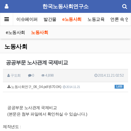
한국노동사회연구소
동포럼
이슈페이퍼
발간물
e노동사회
노동교육
언론 속 연
e노동사회
노동사회
노동사회
공공부문 노사관계 국제비교
구도희
0
4,898
2014.11.21 02:52
노동사회연구_06_04.pdf (670.0K)
1,653
2014.11.21
공공부문 노사관계 국제비교
(본문은 첨부 파일에서 확인하실 수 있습니다.)
제작년도 :