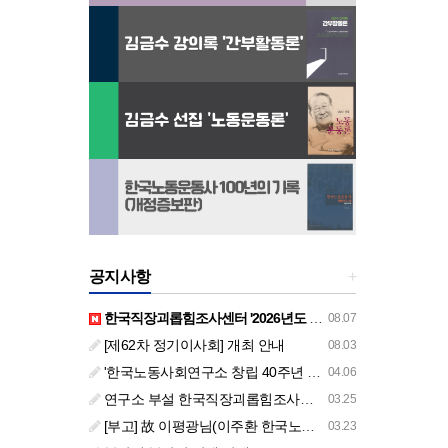
공지사항
+
한국직장괴롭힘조사센터 '2026년도 하반기 주요 사업 안내' (교육/컨설팅)
08.07
[제62차 정기이사회] 개최 안내
08.03
'한국노동사회연구소 창립 40주년 기념 행사 안내'
04.06
연구소 부설 한국직장괴롭힘조사센터 '2026년도 주요 사업 안내' (교육/컨설팅)
03.25
[부고] 故 이평광님(이주환 한국노동사회연구소 부소장 부친상)
03.23