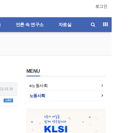
로그인
육
언론 속 연구소
자료실
MENU
e노동사회
21 01:19
노동사회
1,816