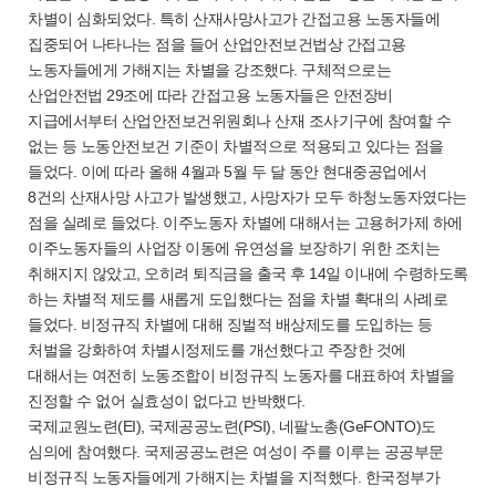
차별이 심화되었다. 특히 산재사망사고가 간접고용 노동자들에
집중되어 나타나는 점을 들어 산업안전보건법상 간접고용
노동자들에게 가해지는 차별을 강조했다. 구체적으로는
산업안전법 29조에 따라 간접고용 노동자들은 안전장비
지급에서부터 산업안전보건위원회나 산재 조사기구에 참여할 수
없는 등 노동안전보건 기준이 차별적으로 적용되고 있다는 점을
들었다. 이에 따라 올해 4월과 5월 두 달 동안 현대중공업에서
8건의 산재사망 사고가 발생했고, 사망자가 모두 하청노동자였다는
점을 실례로 들었다. 이주노동자 차별에 대해서는 고용허가제 하에
이주노동자들의 사업장 이동에 유연성을 보장하기 위한 조치는
취해지지 않았고, 오히려 퇴직금을 출국 후 14일 이내에 수령하도록
하는 차별적 제도를 새롭게 도입했다는 점을 차별 확대의 사례로
들었다. 비정규직 차별에 대해 징벌적 배상제도를 도입하는 등
처벌을 강화하여 차별시정제도를 개선했다고 주장한 것에
대해서는 여전히 노동조합이 비정규직 노동자를 대표하여 차별을
진정할 수 없어 실효성이 없다고 반박했다.
국제교원노련(EI), 국제공공노련(PSI), 네팔노총(GeFONTO)도
심의에 참여했다. 국제공공노련은 여성이 주를 이루는 공공부문
비정규직 노동자들에게 가해지는 차별을 지적했다. 한국정부가