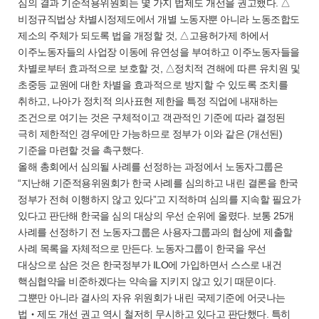
심의 결과 기준적용위원회는 몇 가지 법제도 개선을 권고했다. △
비정규직법상 차별시정제도에서 개별 노동자뿐 아니라 노동조합도
제소의 주체가 되도록 법을 개정할 것, △고용허가제 하에서
이주노동자들의 사업장 이동에 유연성을 부여하고 이주노동자들을
차별로부터 효과적으로 보호할 것, △정치적 견해에 따른 유치원 및
초중등 교원에 대한 차별을 효과적으로 방지할 수 있도록 조치를
취하고, 나아가 정치적 의사표현 제한을 특정 직업에 내재하는
조건으로 여기는 것은 구체적이고 객관적인 기준에 따라 결정된
극히 제한적인 경우에만 가능하므로 정부가 이와 같은 (개선된)
기준을 마련할 것을 촉구했다.
올해 총회에서 심의될 사례를 선정하는 과정에서 노동자그룹은
“지난해 기준적용위원회가 한국 사례를 심의하고 내린 결론을 한국
정부가 전혀 이행하지 않고 있다”고 지적하며 심의를 지속할 필요가
있다고 판단해 한국을 심의 대상의 우선 순위에 올렸다. 보통 25개
사례를 선정하기 전 노동자그룹은 사용자그룹과의 협상에 제출할
사례 목록을 자체적으로 만든다. 노동자그룹이 한국을 우선
대상으로 삼은 것은 한국정부가 ILO에 가입하면서 스스로 내건
핵심협약을 비준하겠다는 약속을 지키지 않고 있기 때문이다.
그뿐만 아니라 결사의 자유 위원회가 내린 국제기준에 어긋나는
법‧제도 개선 권고 역시 철저히 무시하고 있다고 판단했다. 특히