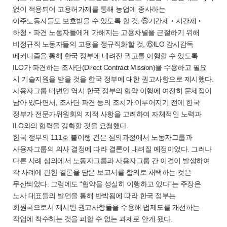
없이 적용되어 고용허가제를 통해 농업에 종사하는
이주노동자들도 보호받을 수 있도록 할 것, ⑤기간제‧시간제‧
하청‧파견 노동자들에게 가해지는 고용차별을 근절하기 위해
비정규직 노동자들의 고용을 정규직화할 것, ⑥ILO 감시감독
메커니즘을 통해 한국 정부에 내려진 권고를 이행할 수 있도록
ILO가 파견하는 조사단(Direct Contract Mission)을 수용하고 필요
시 기술지원을 받을 것을 한국 정부에 대한 권고사항으로 제시했다.
사용자그룹 대변인 역시 한국 정부의 협약 이행에 여전히 문제점이
남아 있다면서, 조사단 파견 등의 조치가 이루어지기 전에 한국
정부가 전문가위원회의 지적 사항을 고려하여 자체적인 노력과
ILO와의 협력을 강화할 것을 요청했다.
한국 정부의 111호 불이행 건은 심의과정에서 노동자그룹과
사용자그룹의 의사 결정에 따라 결론이 내려질 예정이었다. 그러나
다른 사례 심의에서 노동자그룹과 사용자그룹 간 이견이 발생하여
각 사례에 관한 결론을 담은 보고서를 합의로 채택하는 것은
무산되었다. 그럼에도 “협약을 성실히 이행하고 있다”는 주장은
노사 대표들의 발언을 통해 반박됨에 따라 한국 정부는
회원국으로서 제시된 권고사항들을 수용해 법제도를 개선하는
작업에 착수하는 것을 피할 수 없는 과제로 안게 됐다.