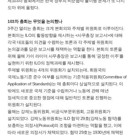
제103차 총회에서는 한국 정부의 비준협약 불이행 문제가 또 다시
도마 위에 올랐다.
103차 총회는 무엇을 논의했나
3주간 열리는 총회는 크게 본회의와 주제별 위원회로 이루어진다.
본회의는 ILO의 활동방향을 제시하는 <사무총장 보고서>에 대해
각국 대표들의 의견을 수렴하는 토론과 각 주제별 위원회의
논의결과를 담은 보고서를 채택하는 역할을 한다. 본회의 토론을
위해 올해 가이 라이더 사무총장은 보고서를 통해 ‘공정한 이주’를
실현하기 위한 ILO의 정책과제를 제시했다.
주제별 위원회는 4개의 위원회가 설치되는데, 회원국의
국제노동기준 준수 여부를 심의하는 기준적용위원회(Committee of
Application of Standards)는 매 총회마다 상설적으로 설치된다. 이
밖에도 새로운 국제 기준을 수립하거나 노동에 관해 매년
정세적으로 중요한 쟁점에 대해 일반적인 토론을 진행하는
위원회가 설치된다.
올해는 강제노동위원회, 비공식부문위원회, 고용위원회가
설치되었다. 강제노동위원회는 ILO 협약 29호(강제노동 협약)를
보충하는 의정서(Protocol)의 조항을 마련하는 역할을 했고, 이에
따라 새로운 의정서가 채택되었다. 협약 29호는 1930년에 채택된