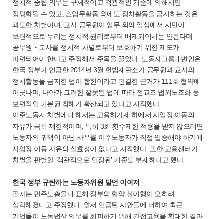
정치적 중립 의무는 구체적이고 객관적인 기준에 의해서만
정당화될 수 있고, △업무활동 외에도 정치활동을 금지하는 것은
과도한 차별이며, 교사 공무원이 업무 외의 일상에서 시민이
보편적으로 누리는 정치적 권리로부터 배제되어서는 안된다며
공무원‧교사를 정치적 차별로부터 보호하기 위한 제도가
마련되어야 한다고 주장해서 주목을 끌었다. 노동자그룹대변인은
한국 정부가 언급한 2014년 3월 헌법재판소가 공무원과 교사의
정치활동을 금지한 법이 합헌이라고 판결한 근거가 111호 협약에
어긋나며, 나아가 그러한 잘못된 법에 따라 전교조 법외노조화 등
보편적인 기본권 침해가 확산되고 있다고 지적했다.
이주노동자 차별에 대해서는 고용허가제 하에서 사업장 이동의
자유가 극히 제한적이며, 특히 3회 횟수제한 적용을 받지 않으려면
노동자의 귀책이 아닌 사유를 이주노동자가 직접 입증해야 하기에
사업장 이동 자유의 실효성이 없다고 지적했다. 또한 고용센터가
차별을 판별할 ‘객관적으로 인정된’ 기준도 부재하다고 했다.
한국 정부 규탄하는 노동자위원 발언 이어져
필자는 민주노총을 대표해 정부의 협약 불이행이 오히려
심각해졌다고 주장했다. 앞서 언급된 사안들에 더하여 최근
기업들이 노동법상 의무를 회피하기 위해 간접고용을 확대한 결과