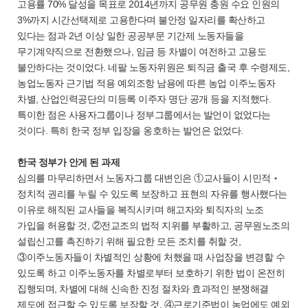
고용률 70% 달성을 목표로 2014년까지 공무원 충원 수요 인원의
3%까지 시간선택제로 고용한다며 불안정 일자리를 확산하고
있다는 점과 2년 이상 일한 공공부문 기간제 노동자들을
무기계약직으로 전환했으나, 임금 등 차별이 여전하고 고용도
불안하다는 것이었다. 네팔 노동자위원은 퇴직금 출국 후 수령제도,
농업노동자 근기법 적용 예외조항 남용에 따른 농업 이주노동자
차별, 산업인력공단의 미등록 이주자 명단 공개 등을 지적했다.
특이한 점은 사용자그룹이나 정부그룹에서는 발언이 없었다는
것이다. 특히 한국 정부 입장을 옹호하는 발언은 없었다.
한국 정부가 안게 된 과제
심의를 마무리하면서 노동자그룹 대변인은 ①교사들이 시민적‧
정치적 권리를 누릴 수 있도록 보장하고 표현의 자유를 행사했다는
이유로 해직된 교사들을 복직시키며 해고자와 퇴직자의 노조
가입을 허용할 것, ②전교조의 법적 지위를 부활하고, 공무원노조의
설립신고를 촉진하기 위해 필요한 모든 조치를 취할 것,
③이주노동자들이 차별적인 상황에 처했을 때 사업장을 변경할 수
있도록 하고 이주노동자를 차별로부터 보호하기 위한 법이 온전히
집행되며, 차별에 대해 신속한 진정 절차와 효과적인 분쟁해결
제도에 접근할 수 있도록 보장할 것, ④근로기준법이 농업에도 예외