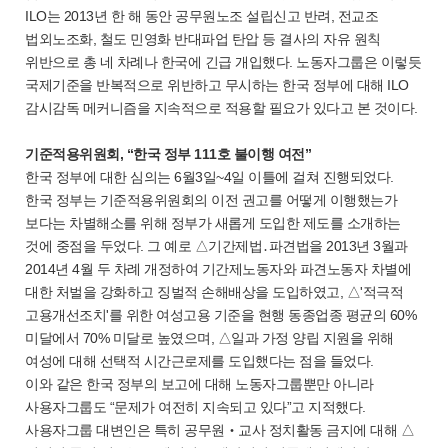
ILO는 2013년 한 해 동안 공무원노조 설립신고 반려, 전교조
법외노조화, 철도 민영화 반대파업 탄압 등 결사의 자유 원칙
위반으로 총 네 차례나 한국에 긴급 개입했다. 노동자그룹은 이렇듯
국제기준을 반복적으로 위반하고 무시하는 한국 정부에 대해 ILO
감시감독 메커니즘을 지속적으로 적용할 필요가 있다고 본 것이다.
기준적용위원회, “한국 정부 111호 불이행 여전”
한국 정부에 대한 심의는 6월3일~4일 이틀에 걸쳐 진행되었다.
한국 정부는 기준적용위원회의 이전 권고를 어떻게 이행했는가
보다는 차별해소를 위해 정부가 새롭게 도입한 제도를 소개하는
것에 중점을 두었다. 그 예로 △기간제법․파견법을 2013년 3월과
2014년 4월 두 차례 개정하여 기간제노동자와 파견노동자 차별에
대한 처벌을 강화하고 징벌적 손해배상을 도입하였고, △'적극적
고용개선조치'를 위한 여성고용 기준을 현행 동종업종 평균의 60%
미달에서 70% 미달로 높였으며, △일과 가정 양립 지원을 위해
여성에 대해 선택적 시간근로제를 도입했다는 점을 들었다.
이와 같은 한국 정부의 보고에 대해 노동자그룹뿐만 아니라
사용자그룹도 “문제가 여전히 지속되고 있다”고 지적했다.
사용자그룹 대변인은 특히 공무원‧교사 정치활동 금지에 대해 △