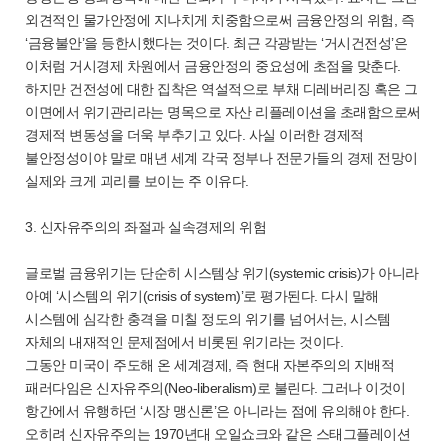
외견적인 물가안정에 지나치게 치중함으로써 금융안정의 위험, 즉
‘금융불안’을 등한시했다는 것이다. 최근 각광받는 ‘거시건전성’은
이처럼 거시경제 차원에서 금융안정의 중요성에 초점을 맞춘다.
하지만 건전성에 대한 집착은 역설적으로 부채 디레버리징 혹은 그
이면에서 위기관리라는 명목으로 자산 리플레이션을 초래함으로써
경제적 변동성을 더욱 부추기고 있다. 사실 이러한 경제적
불안정성이야 말로 매년 세계 각국 정부나 전문가들의 경제 전망이
실제와 크게 괴리를 보이는 주 이유다.
3. 신자유주의의 좌절과 실속경제의 위험
글로벌 금융위기는 단순히 시스템상 위기(systemic crisis)가 아니라
아예 ‘시스템의 위기(crisis of system)’로 평가된다. 다시 말해
시스템에 심각한 충격을 미칠 정도의 위기를 넘어서는, 시스템
자체의 내재적인 문제점에서 비롯된 위기라는 것이다.
그동안 미국이 주도해 온 세계경제, 즉 현대 자본주의의 지배적
패러다임은 신자유주의(Neo-liberalism)로 불린다. 그러나 이것이
항간에서 유행하던 ‘시장 맹신론’은 아니라는 점에 유의해야 한다.
오히려 신자유주의는 1970년대 오일쇼크와 같은 스태그플레이션