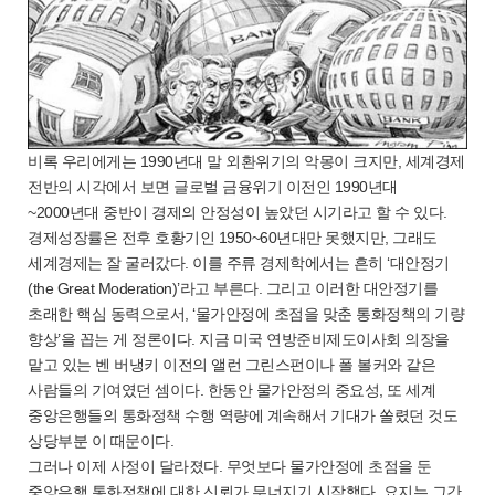
비록 우리에게는 1990년대 말 외환위기의 악몽이 크지만, 세계경제
전반의 시각에서 보면 글로벌 금융위기 이전인 1990년대
~2000년대 중반이 경제의 안정성이 높았던 시기라고 할 수 있다.
경제성장률은 전후 호황기인 1950~60년대만 못했지만, 그래도
세계경제는 잘 굴러갔다. 이를 주류 경제학에서는 흔히 ‘대안정기
(the Great Moderation)’라고 부른다. 그리고 이러한 대안정기를
초래한 핵심 동력으로서, ‘물가안정에 초점을 맞춘 통화정책의 기량
향상’을 꼽는 게 정론이다. 지금 미국 연방준비제도이사회 의장을
맡고 있는 벤 버냉키 이전의 앨런 그린스펀이나 폴 볼커와 같은
사람들의 기여였던 셈이다. 한동안 물가안정의 중요성, 또 세계
중앙은행들의 통화정책 수행 역량에 계속해서 기대가 쏠렸던 것도
상당부분 이 때문이다.
그러나 이제 사정이 달라졌다. 무엇보다 물가안정에 초점을 둔
중앙은행 통화정책에 대한 신뢰가 무너지기 시작했다. 요지는 그간