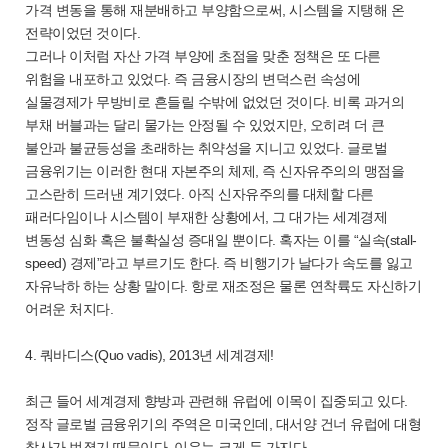
가격 변동을 통해 재분배하고 부양함으로써, 시스템을 지탱해 온
전략이었던 것이다.
그러나 이처럼 자산 가격 부양에 초점을 맞춘 정책은 또 다른
위험을 내포하고 있었다. 즉 금융시장의 변덕스런 속성에
실물경제가 무방비로 흔들릴 수밖에 없었던 것이다. 비록 과거의
부채 버블과는 달리 물가는 안정될 수 있었지만, 오히려 더 큰
불안과 불균등성을 초래하는 취약성을 지니고 있었다. 글로벌
금융위기는 이러한 현대 자본주의 체제, 즉 신자유주의의 맹점을
고스란히 드러낸 계기였다. 아직 신자유주의를 대체할 다른
패러다임이나 시스템이 부재한 상황에서, 그 대가는 세계경제
변동성 심화 혹은 불확실성 증대일 뿐이다. 혹자는 이를 “실속(stall-
speed) 경제”라고 부르기도 한다. 즉 비행기가 날다가 속도를 잃고
자유낙하 하는 상황 말이다. 항로 재조정은 물론 연착륙도 자신하기
어려운 처지다.
4. 쿼바디스(Quo vadis), 2013년 세계경제!
최근 들어 세계경제 향방과 관련해 유럽에 이목이 집중되고 있다.
정작 글로벌 금융위기의 주역은 미국인데, 대서양 건너 유럽에 대형
참사가 번졌기 때문이다. 이유는 크게 두 가지다.