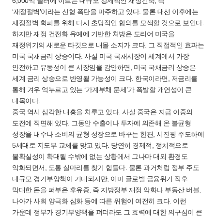
6,000억 달러에 이르는 대규모 강제적인 재정긴축, 즉
‘재정절벽’이라는 신형 폭탄을 마주하고 있다. 물론 대선 이후에는
재정절벽 회피를 위해 다시 초당적인 합의를 모색할 것으로 보인다.
하지만 재정 건전화 유예에 기반한 처방은 도리어 미국을
재정위기의 새로운 타깃으로 내몰 소지가 크다. 그 직접적인 효과는
미국 국채금리 상승이다. 사실 미국 국채시장이 세계에서 가장
안전하고 유동성이 큰 시장임을 감안하면, 미국 국채금리 상승은
세계 금리 상승으로 반영될 가능성이 크다. 한국이라면, 저금리를
통해 겨우 억누르고 있는 ‘가계부채 문제’가 폭발할 개연성이 큰
대목이다.
중국 역시 심각한 내홍을 치루고 있다. 사실 중국은 지금 이중의
도전에 직면해 있다. 그동안 수출이나 투자에 의존해 온 불균형
성장을 내수나 소비의 균형 성장으로 바꾸는 한편, 시진핑 주도하에
5세대로 지도부 교체를 맞고 있다. 당연히 경제적, 정치적으로
불확실성이 확대될 수밖에 없는 상황에서 그나마 대외 환경도
악화되면서, 도통 실마리를 찾기 힘들다. 물론 과거처럼 정부 주도
대규모 경기부양책이 기대되지만, 이미 글로벌 금융위기 직후
막대한 돈을 퍼부은 후유증, 즉 지방정부 재정 악화나 부동산 버블,
나아가 사회 양극화 심화 등에 따른 위험이 여전히 크다. 이런
가운데 정부가 경기부양책을 펴더라도 그 효력에 대한 의구심이 큰