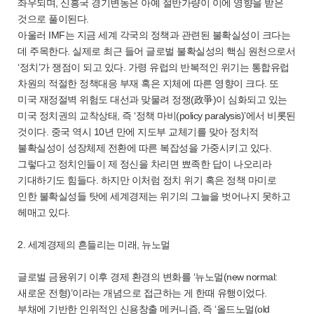
좌우되며, 신흥국 경기변동은 아예 절반가량이 이에 영향을 받은
것으로 풀이된다.
아울러 IMF는 지금 세계 각국의 정책과 관련된 불확실성이 크다는
데 주목한다. 실제로 최근 들어 글로벌 불확실성의 핵심 원천으로서
‘정치’가 쟁점이 되고 있다. 가령 유럽의 반복적인 위기는 통합유럽
차원의 적절한 정책대응 부재 혹은 지체에 따른 영향이 크다. 또
미국 재정절벽 위험도 대선과 맞물려 정쟁(政爭)이 심화되고 있는
미국 정치권의 교착상태, 즉 ‘정책 마비(policy paralysis)’에서 비롯된
것이다. 중국 역시 10년 만에 지도부 교체기를 맞아 정치적
불확실성이 성장체제 전환에 따른 복잡성을 가중시키고 있다.
그렇다고 정치인들이 제 정신을 차리면 뾰족한 답이 나오리라
기대하기도 힘들다. 하지만 이처럼 정치 위기 혹은 정책 마미로
인한 불확실성들 탓에 세계경제는 위기의 그늘을 벗어나지 못하고
헤매고 있다.
2. 세계경제의 흔들리는 미래, 뉴노멀
글로벌 금융위기 이후 경제 환경의 변화를 ‘뉴노멀(new normal:
새로운 전형)’이라는 개념으로 접근하는 게 한때 유행이었다.
부채에 기반한 인위적인 신용창출 메커니즘, 즉 ‘올드노멀(old