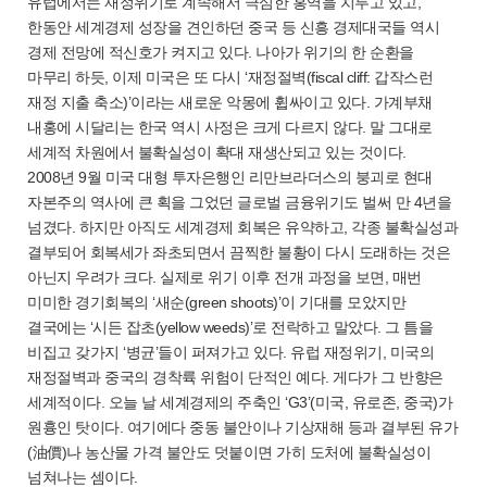
유럽에서는 재정위기로 계속해서 극심한 홍역을 치루고 있고,
한동안 세계경제 성장을 견인하던 중국 등 신흥 경제대국들 역시
경제 전망에 적신호가 켜지고 있다. 나아가 위기의 한 순환을
마무리 하듯, 이제 미국은 또 다시 ‘재정절벽(fiscal cliff: 갑작스런
재정 지출 축소)’이라는 새로운 악몽에 휩싸이고 있다. 가계부채
내홍에 시달리는 한국 역시 사정은 크게 다르지 않다. 말 그대로
세계적 차원에서 불확실성이 확대 재생산되고 있는 것이다.
2008년 9월 미국 대형 투자은행인 리만브라더스의 붕괴로 현대
자본주의 역사에 큰 획을 그었던 글로벌 금융위기도 벌써 만 4년을
넘겼다. 하지만 아직도 세계경제 회복은 유약하고, 각종 불확실성과
결부되어 회복세가 좌초되면서 끔찍한 불황이 다시 도래하는 것은
아닌지 우려가 크다. 실제로 위기 이후 전개 과정을 보면, 매번
미미한 경기회복의 ‘새순(green shoots)’이 기대를 모았지만
결국에는 ‘시든 잡초(yellow weeds)’로 전락하고 말았다. 그 틈을
비집고 갖가지 ‘병균’들이 퍼져가고 있다. 유럽 재정위기, 미국의
재정절벽과 중국의 경착륙 위험이 단적인 예다. 게다가 그 반향은
세계적이다. 오늘 날 세계경제의 주축인 ‘G3’(미국, 유로존, 중국)가
원흉인 탓이다. 여기에다 중동 불안이나 기상재해 등과 결부된 유가
(油價)나 농산물 가격 불안도 덧붙이면 가히 도처에 불확실성이
넘쳐나는 셈이다.