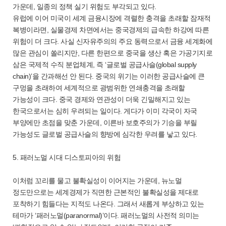
가운데, 일종의 정책 실기 위험도 부각되고 있다.
유럽에 이어 미국이 세계 금융시장에 격렬한 충격을 초래할 잠재적
복병이라면, 실물경제 차면에서는 중국경제의 급속한 하강에 따른
위험이 더 크다. 사실 신자유주의의 주요 동력으로서 금융 세계화에
많은 관심이 쏠리지만, 다른 한편으로 중국을 생산 혹은 가공기지로
삼은 국제적 수직 분업체계, 즉 ‘글로벌 공급사슬(global supply
chain)’을 간과해선 안 된다. 중국의 위기는 이러한 공급사슬에 큰
구멍을 초래하여 세계적으로 광범위한 연쇄충격을 초래할
가능성이 크다. 중국 경제와 연관성이 더욱 긴밀해지고 있는
한국으로서는 심히 우려되는 일이다. 게다가 이미 각국이 자국
부양에만 초점을 맞춘 가운데, 이른바 보호주의가 기승을 부릴
가능성도 글로벌 공급사슬의 향방에 심각한 우려를 낳고 있다.
5. 패러노멀 시대 디스토피아의 위험
이처럼 꼬리를 물고 불확실성이 이어지는 가운데, 뉴노멀
정도만으로는 세계경제가 직면한 근본적인 불확실성을 제대로
포착하기 힘들다는 지적도 나온다. 그래서 새롭게 부상하고 있는
테마가 ‘패러노멀(paranormal)’이다. 패러노멀의 사전적 의미는