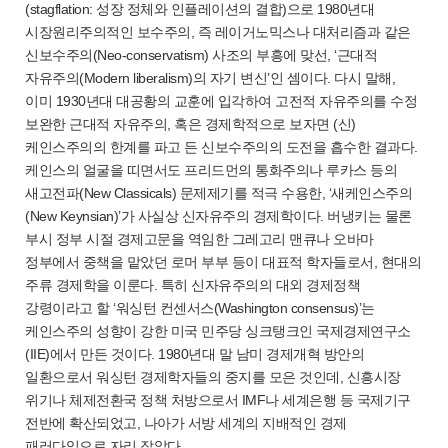
(stagflation: 성장 정체와 인플레이션의 결합)으로 1980년대
시장원리주의적인 보수주의, 즉 레이거노믹스나 대처리즘과 같은
신보수주의(Neo-conservatism) 사조의 부흥에 맞선, ‘근대적
자유주의(Modern liberalism)의 자기 변신’인 셈이다. 다시 말해,
이미 1930년대 대공황의 교훈에 입각하여 고전적 자유주의를 수정
보완한 근대적 자유주의, 혹은 경제학적으로 보자면 (신)
케인스주의의 한계를 파고 든 신보수주의의 도전을 흡수한 결과다.
케인스의 얼굴을 띠면서도 프리드먼의 통화주의나 루카스 등의
새고전파(New Classicals) 문제제기를 적극 수용한, ‘새케인스주의
(New Keynsian)’가 사실상 신자유주의 경제학이다. 버냉키는 물론
부시 정부 시절 경제고문을 역임한 그레고리 맨큐나 오바마
정부에서 중책을 맡았던 로머 부부 등이 대표적 학자들로서, 현대의
주류 경제학을 이룬다. 특히 신자유주의의 대외 경제정책
강령이라고 할 ‘워싱턴 컨센서스(Washington consensus)’는
케인스주의 성향이 강한 미국 민주당 싱크탱크인 국제경제연구소
(IIE)에서 만든 것이다. 1980년대 말 남미 경제개혁 방안의
일환으로서 워싱턴 경제학자들의 중지를 모은 것인데, 신흥시장
위기나 체제전환국 정책 처방으로서 IMF나 세계은행 등 국제기구
전반에 확산되었고, 나아가 서방 세계의 지배적인 경제
패러다임으로 자리 잡았다.