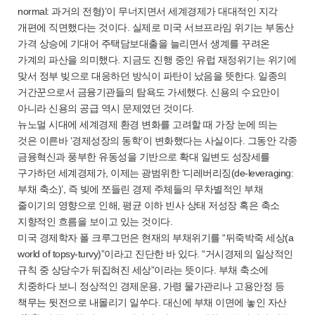
normal: 과거의 전형)’이 무너지면서 세계경제가 대대적인 지각
개편에 직면했다는 것이다. 실제로 미국 서브프라임 위기는 부동산
가격 상승에 기대어 주택담보대출을 늘리면서 생계를 꾸려온
가계의 파산을 의미했다. 지금도 진행 중인 유럽 재정위기는 위기에
맞서 정부 빚으로 대응하던 방식이 파탄이 났음을 뜻한다. 일종의
거간꾼으로서 금융기관들의 탐욕도 가세했다. 신용의 수요만이
아니라 신용의 공급 역시 문제였던 것이다.
뉴노멀 시대에 세계경제 환경 변화를 고려할 때 가장 눈에 띄는
것은 이른바 ‘경제성장의 동학’이 변화했다는 사실이다. 그동안 각종
금융혁신과 풍부한 유동성을 기반으로 확대 일변도 성장세를
구가하던 세계경제가, 이제는 광범위한 ‘디레버리징(de-leveraging:
부채 축소)’, 즉 빚에 쪼들린 경제 주체들의 무차별적인 부채
줄이기의 영향으로 인해, 평균 이하 빈사 상태 저성장 혹은 축소
지향적인 흐름을 보이고 있는 것이다.
미국 경제학자 폴 크루그먼은 현재의 부채위기를 “뒤죽박죽 세상(a
world of topsy-turvy)”이라고 진단한 바 있다. “거시경제의 일상적인
규칙 중 상당수가 뒤집혀진 세상”이라는 뜻이다. 부채 축소에
치중하다 보니 정상적인 경제운용, 가령 물가관리나 고용안정 등
책무는 뒷전으로 내몰리기 일쑤다. 대신에 부채 이면에 놓인 자산