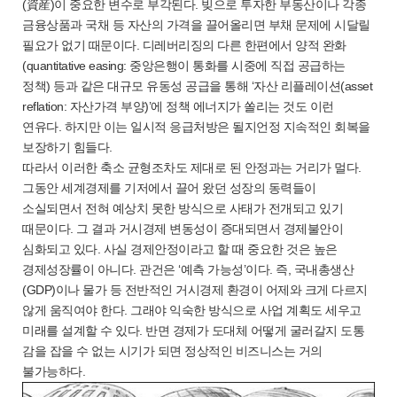
(資産)이 중요한 변수로 부각된다. 빚으로 투자한 부동산이나 각종
금융상품과 국채 등 자산의 가격을 끌어올리면 부채 문제에 시달릴
필요가 없기 때문이다. 디레버리징의 다른 한편에서 양적 완화
(quantitative easing: 중앙은행이 통화를 시중에 직접 공급하는
정책) 등과 같은 대규모 유동성 공급을 통해 ‘자산 리플레이션(asset
reflation: 자산가격 부양)’에 정책 에너지가 쏠리는 것도 이런
연유다. 하지만 이는 일시적 응급처방은 될지언정 지속적인 회복을
보장하기 힘들다.
따라서 이러한 축소 균형조차도 제대로 된 안정과는 거리가 멀다.
그동안 세계경제를 기저에서 끌어 왔던 성장의 동력들이
소실되면서 전혀 예상치 못한 방식으로 사태가 전개되고 있기
때문이다. 그 결과 거시경제 변동성이 증대되면서 경제불안이
심화되고 있다. 사실 경제안정이라고 할 때 중요한 것은 높은
경제성장률이 아니다. 관건은 ‘예측 가능성’이다. 즉, 국내총생산
(GDP)이나 물가 등 전반적인 거시경제 환경이 어제와 크게 다르지
않게 움직여야 한다. 그래야 익숙한 방식으로 사업 계획도 세우고
미래를 설계할 수 있다. 반면 경제가 도대체 어떻게 굴러갈지 도통
감을 잡을 수 없는 시기가 되면 정상적인 비즈니스는 거의
불가능하다.