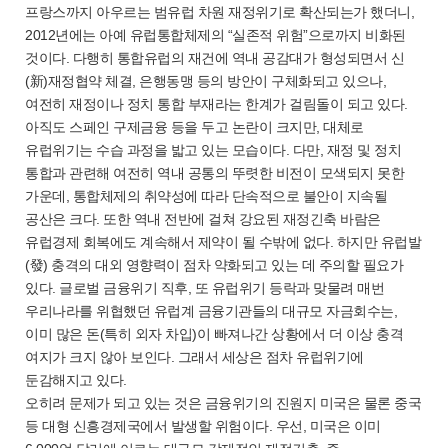
프랑스까지 아우르는 범유럽 차원 재정위기로 확산되는가 했더니,
2012년에는 아예 유럽통합체제의 “실존적 위험”으로까지 비화된
것이다. 다행히 통합유럽의 재건에 역내 공감대가 형성되면서 신
(新)재정협약 체결, 은행동맹 등의 방안이 구체화되고 있으나,
여전히 재정이나 정치 통합 부재라는 한계가 걸림돌이 되고 있다.
아직도 스페인 구제금융 등을 두고 논란이 크지만, 대체로
유럽위기는 수습 과정을 밟고 있는 모습이다. 다만, 재정 및 정치
통합과 관련해 여전히 역내 공통의 뚜렷한 비전이 모색되지 못한
가운데, 통합체제의 취약성에 따라 단속적으로 불안이 지속될
공산은 크다. 또한 역내 전반에 걸쳐 강요된 재정긴축 바람은
유럽경제 회복에도 계속해서 제약이 될 수밖에 없다. 하지만 유럽발
(發) 충격의 대외 영향력이 점차 약화되고 있는 데 주의할 필요가
있다. 글로벌 금융위기 직후, 또 유럽위기 등락과 맞물려 매번
우리나라를 위협했던 유럽계 금융기관들의 대규모 자금회수는,
이미 많은 돈(특히 외자 차입)이 빠져나간 상황에서 더 이상 충격
여지가 크지 않아 보인다. 그래서 세상은 점차 유럽위기에
둔감해지고 있다.
오히려 문제가 되고 있는 것은 금융위기의 진원지 미국은 물론 중국
등 대형 신흥경제국에서 발생할 위험이다. 우선, 미국은 이미