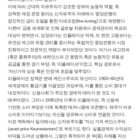
이에 따라 근대적 자유주의가 강조한 정부의 능동적 역할, 즉
강력한 재정 운영 원리는 신자유주의 아래에서 ‘중앙은행의
점진적인 금리 조절을 통한 미세조정(fine-tuning)’으로 재편됐다.
이른바 ‘금융 세계화’로 인해 글로벌 차원에서 경제관리의 목표와
대상이 변하면서, 성장보다는 인플레이션 억제, 또 완전 고용보다는
유연성 제고와 위험 관리를 중시하는 독립적인 중앙은행의 시장
친화적이고 전문적인 역량이 부각되었던 것이다. 여기서 새고전파
(혹은 통화주의)와 새케인스파 간 동맹의 축은 능동적인 유동성
공급을 통한 경기 부양, 즉 ‘리플레이션’이었고, 핵심 경로로서
‘자산가격 상승 혹은 안정’에 초점을 맞추었다.
리플레이션 정책은 본래 케인스주의의 유산이다. 1950~60년대
세계경제의 황금기를 이끌었던 과잉부채, 이를 통한 소비 증대가
대표적이다. ‘신용사회’가 주요한 경제적 테마가 된 것도 이
때부터였다. 그러나 1990년대 이후의 리플레이션, 즉 신용에
기반한 소비 부양은 더욱 독특한 메커니즘에 의존했다. 채무가 바로
소비로 이어지기보다는 자산을 경유해서 소비로 연결된 것이다.
이런 맥락에서 일각에서는 신자유주의를 “자산 가격 케인스주의
(asset price Keynesianism)”로 부르기도 한다. 실물경제의 수익성이
바닥을 드러낸 상황에서, 그동안 축적되어 온 부(富) 자체를 자산