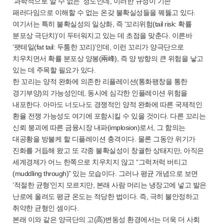
‘과학적으로 알 수 없는’ 정도인데, 이러한 규정이 기존
패러다임으로 이해할 수 없는 온갖 불확실성들을 꿰뚫고 있다.
여기서는 특히 불확실성의 일상화, 즉 ‘꼬리위험(tail risk: 확률
분포상 극단치)’이 두터워지고 있는 데 초점을 맞춘다. 이른바
‘팻테일(fat tail: 두툼한 꼬리)’인데, 이런 꼬리가 양극단으로
치우치면서 확률 분포상 양봉(兩峰), 즉 양 방향의 큰 위험을 낳고
있는 데 주목할 필요가 있다.
한 꼬리는 양적 완화에 의존한 리플레이션(통화팽창을 통한
경기부양)의 가능성인데, 동시에 심각한 인플레이션 위험을
내포한다. 아마도 너도나도 경쟁적인 양적 완화에 따른 국제적인
환율 전쟁 가능성도 여기에 포함시킬 수 있을 것이다. 다른 꼬리는
신뢰 붕괴에 따른 금융시장 내파(implosion)로서, 그 함의는
대공황을 방불케 할 디플레이션 충격이다. 물론 그동안 위기가
진화를 거듭해 왔고 또 각종 불확실성이 창궐한 상태지만, 아직은
세계경제가 어느 한쪽으로 치우치지 않고 “그럭저럭 버티고
(muddling through)” 있는 모습이다. 그러나 평균 개념으로 보면
‘적절한 균형’인지 모르지만, 본래 사람 머리는 냉장고에 넣고 발은
난로에 올려도 평균 온도는 적당한 법이다. 즉, 극히 불안정하고
취약한 균형인 셈이다.
본래 이와 같은 양극단의 고(高)변동성 환경에서는 더욱 더 사회