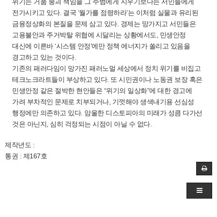
위기는 거품 붕괴 책임을 그 주범에게 지우기보다는 서민들에게
전가시키고 있다. 결국 ‘월가를 점령하라’는 이처럼 실물과 유리된
금융정상화의 본질을 문제 삼고 있다. 경제는 망가지고 서민들은
고용불안과 주거박탈 위협에 시달리는 상황에서도, 민생안정
대신에 이른바 ‘시스템 안정’에만 정책 에너지가 쏠리고 있음을
경고하고 있는 것이다.
기존의 패러다임이 망가진 패러노멀 세상에서 정치 위기를 비집고
테크노크라트들이 부상하고 있다. 또 시민권이나 노동권 보장 혹은
민생안정 같은 절박한 현안들은 “위기의 일상화”에 대한 경고에
가려 부차적인 문제로 치부되거나, 기껏해야 생색내기용 선심성
행정에만 의존하고 있다. 암울한 디스토피아의 미래가 성큼 다가선
것은 아닌지, 심히 걱정되는 시점이 아닐 수 없다.
제작년도 :
통권 : 제167호