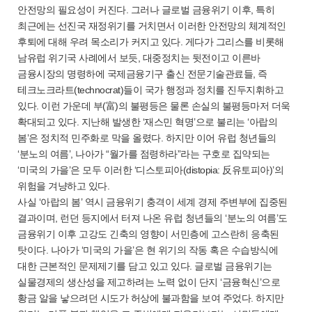
안전망의 필요성이 커진다. 그러나 글로벌 금융위기 이후, 특히
최근에는 선진국 재정위기를 거치면서 이러한 안전망의 체계적인
후퇴에 대해 우려 목소리가 커지고 있다. 게다가 그리스를 비롯해
남유럽 위기국 사례에서 보듯, 대중정치는 뒷전이고 이른바
금융시장의 명령하에 국제금융기구 출신 전문기술관료들, 즉
테크노크라트(technocrat)들이 국가 행정과 정치를 진두지휘하고
있다. 이런 가운데 부(富)의 불평등은 물론 손실의 불평등마저 더욱
확대되고 있다. 지난해 발생한 ‘재스민 혁명’으로 불리는 ‘아랍의
봄’은 정치적 민주화로 막을 올렸다. 하지만 이어 유럽 청년들의
‘분노의 여름’, 나아가 “월가를 점령하라”라는 구호로 집약되는
‘미국의 가을’은 모두 이러한 ‘디스토피아(distopia: 反유토피아)’의
위험을 겨냥하고 있다.
사실 ‘아랍의 봄’ 역시 금융위기 충격이 세계 경제 주변부에 집중된
결과이며, 런던 등지에서 터져 나온 유럽 청년들의 ‘분노의 여름’도
금융위기 이후 고강도 긴축의 영향이 서민층에 고스란히 응축된
탓이다. 나아가 ‘미국의 가을’은 현 위기의 작동 혹은 수습방식에
대한 근본적인 문제제기를 담고 있고 있다. 글로벌 금융위기는
실물경제의 생산성을 제고하려는 노력 없이 단지 ‘금융혁신’으로
황금 알을 낳으려던 시도가 허상에 불과함을 보여 주었다. 하지만