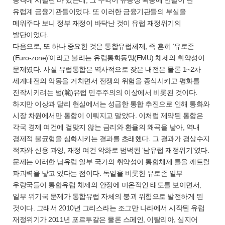
충격에 시달린 바 있는데, 그 주역이 유동성 확충에 안달이 난
유럽계 금융기관들이었다. 또 이러한 금융기관들의 부실을
메워주다 보니 정부 재정이 바닥난 것이 유럽 재정위기의
발단이었다.
다음으로, 또 하나 중요한 것은 통합유럽체제, 즉 흔히 ‘유로존
(Euro-zone)’이라고 불리는 유럽통화동맹(EMU) 체제의 취약성이
문제였다. 사실 유럽통합은 역사적으로 잦은 내전은 물론 1~2차
세계대전의 악몽을 거치면서 전쟁의 위험을 종식시키고 평화를
진작시키려는 범(範)유럽 민주주의의 이상에서 비롯된 것이다.
하지만 이상과 달리 현실에서는 성급한 통합 추진으로 인해 통화와
시장 차원에서만 통합이 이뤄지고 말았다. 이처럼 제약된 통합은
각국 경제 여건에 걸맞지 않는 금리와 환율의 왜곡을 낳아, 역내
경제적 불균형을 심화시키는 결과를 초래했다. 그 결과가 경상수지
적자와 신용 과잉, 재정 여건 악화로 범벅된 ‘남유럽 재정위기’였다.
문제는 이러한 남유럽 일부 국가의 취약성이 통합체제 틀을 깨트릴
파괴력을 낳고 있다는 점이다. 독일을 비롯한 유로존 일부
우량국들이 통합유럽 체제의 안정에 미온적인 태도를 보이면서,
일부 위기국 문제가 통합유럽 자체의 붕괴 위험으로 발전하게 된
것이다. 그래서 2010년 그리스라는 조그만 나라에서 시작된 유럽
재정위기가 2011년 포르투갈은 물론 스페인, 이탈리아, 심지어