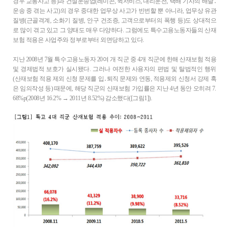
경우 교통사고 등)과 건설운송업(레미콘, 퀵서비스, 대리운전, 택배 기사의 배달․
운송 중 겪는 사고)의 경우 중대한 업무상 사고가 빈번할 뿐 아니라, 업무상 유관
질병(근골격계, 소화기 질병, 안구 건조증, 고객으로부터의 폭행 등)도 상대적으
로 많이 겪고 있고 그 양태도 매우 다양하다. 그럼에도 특수고용노동자들의 산재
보험 적용은 사업주와 정부로부터 외면당하고 있다.
지난 2008년 7월 특수고용노동자 20여 개 직군 중 4개 직군에 한해 산재보험 적용
및 경제법적 보호가 실시됐다. 그러나 여전한 사용자의 편법 및 탈법적인 행위
(산재보험 적용 제외 신청 문제를 입․퇴직 문제와 연동, 적용제외 신청서 강제 혹
은 임의작성 등) 때문에, 해당 직군의 산재보험 가입률은 지난 4년 동안 오히려 7.
68%p(2008년 16.2% → 2011년 8.52%) 감소했다([그림1]).