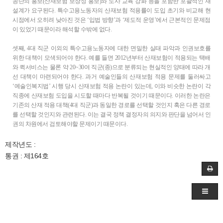
공단의 홍보(산재보험 보장성 홍보)와 노사 교육 강화 등을 포함한 포괄적인 재
설계가 요구된다. 특수고용노동자의 산재보험 적용률이 도입 초기와 비교해 현
시점에서 오히려 낮아진 것은 ‘입법 방향’과 ‘제도적 운영’에서 근본적인 문제점
이 있었기 때문이라 해석할 수밖에 없다.
셋째, 4대 직군 이외의 특수고용노동자에 대한 면밀한 실태 파악과 인권보호를
위한 대책이 모색되어야 한다. 예를 들면 2012년부터 산재보험이 적용되는 택배
와 퀵서비스는 물론 약 20~30여 직군(종)으로 분류되는 현실적인 양태에 따라 개
선 대책이 마련되어야 한다. 과거 예술인들의 산재보험 적용 문제를 둘러싸고
‘예술인복지법’ 시행 당시 산재보험 적용 논란이 있는데, 이와 비슷한 논란이 각
직종에 산재보험 도입을 시도할 때마다 반복될 것이기 때문이다. 이러한 논란은
기존의 산재 적용 대책(4대 직군)과 동일한 경로를 선택할 것인지 혹은 다른 경로
를 선택할 것인지와 관련된다. 이는 결국 정책 결정자의 의지와 판단을 넘어서 인
권의 차원에서 검토해야할 문제이기 때문이다.
제작년도 :
통권 : 제164호