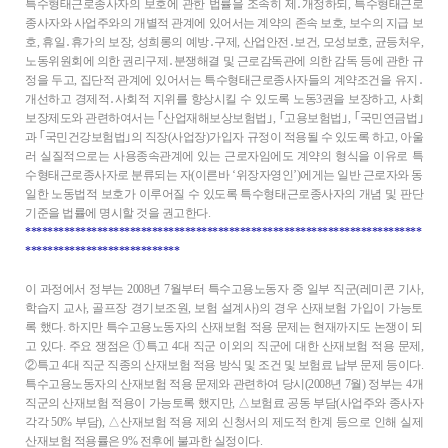
특수형태근로종사자의 보호에 관한 법률을 조속히 제․개정하되, 특수형태근로
종사자와 사업주와의 개별적 관계에 있어서는 계약의 존속 보호, 보수의 지급 보
호, 휴일․휴가의 보장, 성희롱의 예방․구제, 산업안전․보건, 모성보호, 균등처우,
노동위원회에 의한 권리구제․분쟁해결 및 근로감독관에 의한 감독 등에 관한 규
정을 두고, 집단적 관계에 있어서는 특수형태근로종사자들의 계약조건을 유지․
개선하고 경제적․사회적 지위를 향상시킬 수 있도록 노동3권을 보장하고, 사회
보장제도와 관련하여서는 ｢산업재해보상보험법｣, ｢고용보험법｣, ｢국민연금법｣
과 ｢국민건강보험법｣의 직장(사업장)가입자 규정이 적용될 수 있도록 하고, 아울
러 실질적으로는 사용종속관계에 있는 근로자임에도 계약의 형식을 이유로 특
수형태근로종사자로 분류되는 자(이른바 ‘위장자영인’)에게는 일반 근로자와 동
일한 노동법적 보호가 이루어질 수 있도록 특수형태근로종사자의 개념 및 판단
기준을 법률에 명시할 것을 권고한다.
************************************************************************
****************************
이 과정에서 정부는 2008년 7월부터 특수고용노동자 중 일부 직군(레미콘 기사,
학습지 교사, 골프장 경기보조원, 보험 설계사)의 경우 산재보험 가입이 가능토
록 했다. 하지만 특수고용노동자의 산재보험 적용 문제는 현재까지도 논쟁이 되
고 있다. 주요 쟁점은 ①특고 4대 직군 이외의 직군에 대한 산재보험 적용 문제,
②특고 4대 직군 직종의 산재보험 적용 방식 및 조건 및 보험료 납부 문제 등이다.
특수고용노동자의 산재보험 적용 문제와 관련하여 당시(2008년 7월) 정부는 4개
직군의 산재보험 적용이 가능토록 했지만, △보험료 공동 부담(사업주와 종사자
각각 50% 부담), △산재보험 적용 제외 신청서의 제도적 한계 등으로 인해 실제
산재보험 적용률은 9% 전후에 불과한 실정이다.