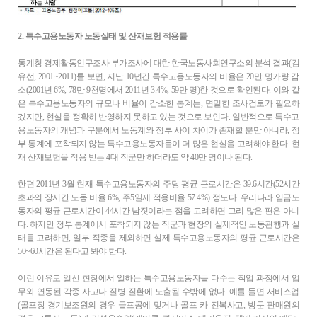
2. 특수고용노동자 노동실태 및 산재보험 적용률
통계청 경제활동인구조사 부가조사에 대한 한국노동사회연구소의 분석 결과(김
유선, 2001~2011)를 보면, 지난 10년간 특수고용노동자의 비율은 20만 명가량 감
소(2001년 6%, 78만 9천명에서 2011년 3.4%, 59만 명)한 것으로 확인된다. 이와 같
은 특수고용노동자의 규모나 비율이 감소한 통계는, 면밀한 조사검토가 필요하
겠지만, 현실을 정확히 반영하지 못하고 있는 것으로 보인다. 일반적으로 특수고
용노동자의 개념과 구분에서 노동계와 정부 사이 차이가 존재할 뿐만 아니라, 정
부 통계에 포착되지 않는 특수고용노동자들이 더 많은 현실을 고려해야 한다. 현
재 산재보험을 적용 받는 4대 직군만 하더라도 약 40만 명이나 된다.
한편 2011년 3월 현재 특수고용노동자의 주당 평균 근로시간은 39.6시간(52시간
초과의 장시간 노동 비율 6%, 주5일제 적용비율 57.4%) 정도다. 우리나라 임금노
동자의 평균 근로시간이 44시간 남짓이라는 점을 고려하면 그리 많은 편은 아니
다. 하지만 정부 통계에서 포착되지 않는 직군과 현장의 실제적인 노동관행과 실
태를 고려하면, 일부 직종을 제외하면 실제 특수고용노동자의 평균 근로시간은
50~60시간은 된다고 봐야 한다.
이런 이유로 일선 현장에서 일하는 특수고용노동자들 다수는 작업 과정에서 업
무와 연동된 각종 사고나 질병 질환에 노출될 수밖에 없다. 예를 들면 서비스업
(골프장 경기보조원의 경우 골프공에 맞거나 골프 카 전복사고, 방문 판매원의