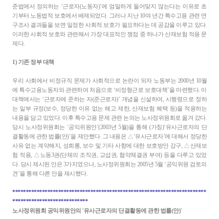
준법에서 정의하는 ‘근로자(노동자)’에 엄밀하게 들어맞지 않는다는 이유로 초
기부터 노동법적 보호에서 배제되었다. 그러나 지난 10여 년간 특수고용 관련 연
구조사 결과들을 보면 일정한 사회적 보호가 필요하다는 데 공감을 이루고 있다.
이러한 사회적 보호와 관련해서 가장 대표적인 쟁점 중 하나가 산재보험 적용 문
제다.
1) 기존 정부 대책
우리 사회에서 비정규직 문제가 사회적으로 논란이 되자 노동부는 2000년 10월
에 특수고용노동자와 관련하여 처음으로 ‘비정형근로 보호대책’을 마련했다. 이
대책에서는 ‘근로자에 준하는 자(준근로자)’ 개념을 신설하여, 시행령으로 정하
는 일부 규정(보수, 정당한 이유 없는 해고 제한, 산재보험 혜택 등)을 적용하는
내용을 담고 있었다. 이후 특수고용 문제 관련 논의는 노사정위원회로 옮겨 갔다.
당시 노사정위원회는 ‘공익위원안’(2003년 5월)을 통해 (가칭)‘유사근로자의 단
결활동에 관한 법률(안)’을 제안했다. 그 내용은 △‘유사근로자’에 대해서 정당한
사유 없는 계약해지, 성희롱, 보수 및 기타 사항에 대한 보호방안 강구, △산재보
험 적용, △노동3권(단체의 조직권, 교섭권, 협약체결권 부여) 등을 다루고 있었
다. 당시 제시된 안은 3가지였으나, 노사정위원회는 2005년 5월 ‘공익위원 검토의
견’을 통해 다른 안을 제시했다.
************************************************************************
****************************
노사정위원회 공익위원안의 '유사근로자의 단결활동에 관한 법률(안)'