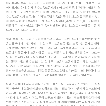
여기에서는 특수고용노동자의 산재보험 적용 문제에 한정하여 그 해결 방안을
제시하기로 한다. 현행 특수고용노동자의 산재보험 적용과 관련해 ‘입법적 측
면’과 ‘제도 및 정책적 측면’의 과제를 구분하는 것이 가능하다. 전자의 핵심은 특
수고용노동자의 노동자성 인정(노동법 적용)을 통해 산재보험을 적용하는 것이
며, 후자는 현재의 특수보험 산재적용 직군을 확대(사각지대 해소)하고 산재보험
적용의 구속성과 실효성 강화(적용제외신청서 및 산재보험료 자부담 문제 등)하
는 것을 주요 내용으로 한다.
첫째, 특수고용노동자의 산재보험 적용 문제는 노동법 적용에 따른 입법화 및 적
용범위 확대가 가장 핵심이다. 현재 특수고용노동자는 ‘노동자성’ 문제로 인해,
산재보험을 전면 적용받지 못하고 있다. 우리나라 특수고용노동자 문제는 결국
노동법 적용 문제다. 노동자성 문제는 법 적용의 범위와도 연동된 문제이므로 매
우 중요한 사항이다. 노동자성의 전면 인정은 노동계 및 진보적 학계에서 제기하
는 ‘원칙적 의견’일 수도 있지만, 현재 특수고용의 노동자성 문제와 산재보험 적
용 문제는 전면 재검토가 필요한 것이 사실이다. 이와 관련해 2011년 5월18일 야4
당과 양대 노총은 노조법 개정안을 공동으로 입법 발의(의원 81인 서명)했다. 그
개정안에는 노조법 제2조의 ‘근로자’ 정의를 확대하는 내용이 포함돼 있다.
둘째, 현재의 4개 직군을 대상으로 하는 특수고용노동자의 산재보험제도는 실질
적이 구속력과 실효성이 있는 방향으로 개편이 필요하다. 사용자의 산재보험 미
가입(낮은 적용률) 현상은 상당부분 적용제외신청서 작성(입직자 전원 및 재직
자: 강제․임의 신청서 작성, 특히 소규모 사업장)이라는 부당노동행위 성격의 행
위를 원인으로 하고 있다. 이 문제를 시급히 해결해야 하며, 자부담 문제 개선 및