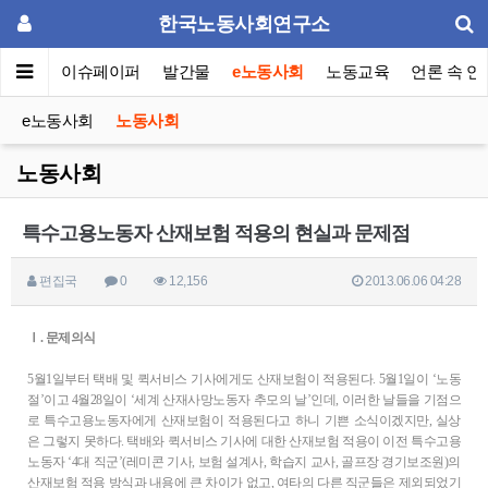
한국노동사회연구소
동포럼
이슈페이퍼
발간물
e노동사회
노동교육
언론 속 연
e노동사회
노동사회
노동사회
특수고용노동자 산재보험 적용의 현실과 문제점
편집국
0
12,156
2013.06.06 04:28
Ⅰ. 문제의식
5월1일부터 택배 및 퀵서비스 기사에게도 산재보험이 적용된다. 5월1일이 ‘노동
절’이고 4월28일이 ‘세계 산재사망노동자 추모의 날’인데, 이러한 날들을 기점으
로 특수고용노동자에게 산재보험이 적용된다고 하니 기쁜 소식이겠지만, 실상
은 그렇지 못하다. 택배와 퀵서비스 기사에 대한 산재보험 적용이 이전 특수고용
노동자 ‘4대 직군’(레미콘 기사, 보험 설계사, 학습지 교사, 골프장 경기보조원)의
산재보험 적용 방식과 내용에 큰 차이가 없고, 여타의 다른 직군들은 제외되었기