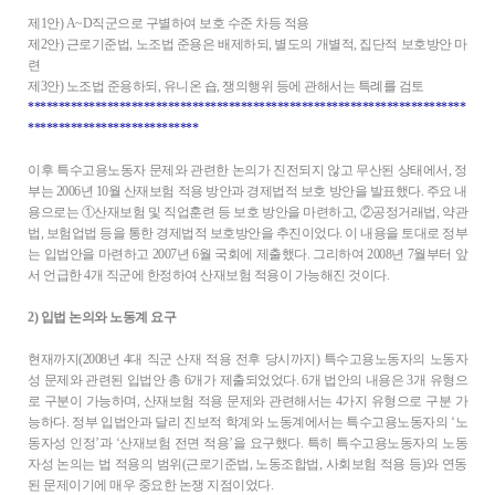
제1안) A~D직군으로 구별하여 보호 수준 차등 적용
제2안) 근로기준법, 노조법 준용은 배제하되, 별도의 개별적, 집단적 보호방안 마
련
제3안) 노조법 준용하되, 유니온 숍, 쟁의행위 등에 관해서는 특례를 검토
************************************************************************
****************************
이후 특수고용노동자 문제와 관련한 논의가 진전되지 않고 무산된 상태에서, 정
부는 2006년 10월 산재보험 적용 방안과 경제법적 보호 방안을 발표했다. 주요 내
용으로는 ①산재보험 및 직업훈련 등 보호 방안을 마련하고, ②공정거래법, 약관
법, 보험업법 등을 통한 경제법적 보호방안을 추진이었다. 이 내용을 토대로 정부
는 입법안을 마련하고 2007년 6월 국회에 제출했다. 그리하여 2008년 7월부터 앞
서 언급한 4개 직군에 한정하여 산재보험 적용이 가능해진 것이다.
2) 입법 논의와 노동계 요구
현재까지(2008년 4대 직군 산재 적용 전후 당시까지) 특수고용노동자의 노동자
성 문제와 관련된 입법안 총 6개가 제출되었었다. 6개 법안의 내용은 3개 유형으
로 구분이 가능하며, 산재보험 적용 문제와 관련해서는 4가지 유형으로 구분 가
능하다. 정부 입법안과 달리 진보적 학계와 노동계에서는 특수고용노동자의 ‘노
동자성 인정’과 ‘산재보험 전면 적용’을 요구했다. 특히 특수고용노동자의 노동
자성 논의는 법 적용의 범위(근로기준법, 노동조합법, 사회보험 적용 등)와 연동
된 문제이기에 매우 중요한 논쟁 지점이었다.