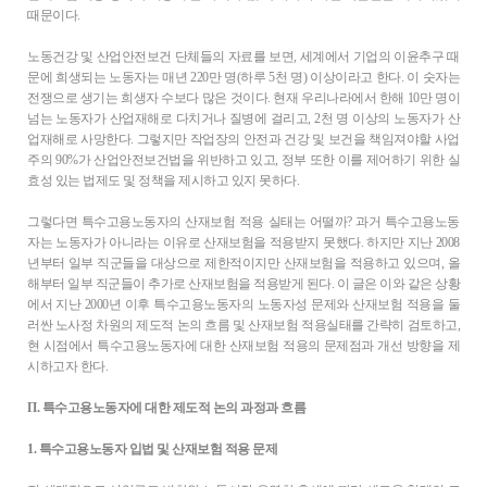
때문이다.
노동건강 및 산업안전보건 단체들의 자료를 보면, 세계에서 기업의 이윤추구 때
문에 희생되는 노동자는 매년 220만 명(하루 5천 명) 이상이라고 한다. 이 숫자는
전쟁으로 생기는 희생자 수보다 많은 것이다. 현재 우리나라에서 한해 10만 명이
넘는 노동자가 산업재해로 다치거나 질병에 걸리고, 2천 명 이상의 노동자가 산
업재해로 사망한다. 그렇지만 작업장의 안전과 건강 및 보건을 책임져야할 사업
주의 90%가 산업안전보건법을 위반하고 있고, 정부 또한 이를 제어하기 위한 실
효성 있는 법제도 및 정책을 제시하고 있지 못하다.
그렇다면 특수고용노동자의 산재보험 적용 실태는 어떨까? 과거 특수고용노동
자는 노동자가 아니라는 이유로 산재보험을 적용받지 못했다. 하지만 지난 2008
년부터 일부 직군들을 대상으로 제한적이지만 산재보험을 적용하고 있으며, 올
해부터 일부 직군들이 추가로 산재보험을 적용받게 된다. 이 글은 이와 같은 상황
에서 지난 2000년 이후 특수고용노동자의 노동자성 문제와 산재보험 적용을 둘
러싼 노사정 차원의 제도적 논의 흐름 및 산재보험 적용실태를 간략히 검토하고,
현 시점에서 특수고용노동자에 대한 산재보험 적용의 문제점과 개선 방향을 제
시하고자 한다.
Π. 특수고용노동자에 대한 제도적 논의 과정과 흐름
1. 특수고용노동자 입법 및 산재보험 적용 문제