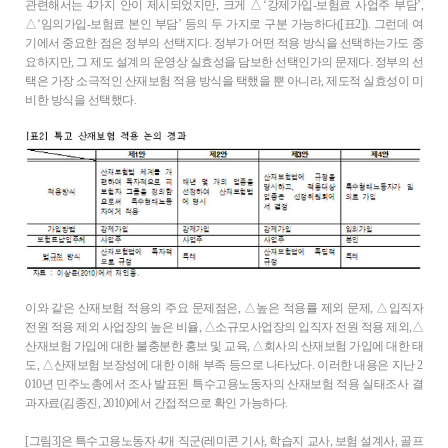
관련해서는 4가지 안이 제시되었지만, 크게 △‘강제가입-보험료 사업주 부담’,
△‘임의가입-보험료 본인 부담’ 등의 두 가지로 구분 가능하다([표2]). 그런데 여
기에서 중요한 점은 정부의 선택지다. 정부가 어떤 적용 방식을 선택하는가도 중
요하지만, 그 제도 설계의 운영상 실효성을 담보한 선택인가의 문제다. 정부의 선
택은 가장 소극적인 산재보험 적용 방식을 택했을 뿐 아니라, 제도적 실효성이 미
비한 방식을 선택했다.
이와 같은 산재보험 적용의 주요 문제점은, △높은 적용률 제외 문제, △입직자
전원 적용 제외 사업장의 높은 비율, △소규모사업장의 입직자 전원 적용 제외,△
산재보험 가입에 대한 불충분한 홍보 및 교육, △회사의 산재보험 가입에 대한 태
도, △산재보험 보장성에 대한 이해 부족 등으로 나타났다. 이러한 내용은 지난 2
010년 민주노총에서 조사 발표된 특수고용노동자의 산재보험 적용 실태조사 결
과자료(김종진, 2010)에서 간접적으로 확인 가능하다.
[그림3]은 특수고용노동자 4개 직군(레미콘 기사, 학습지 교사, 보험 설계사, 골프