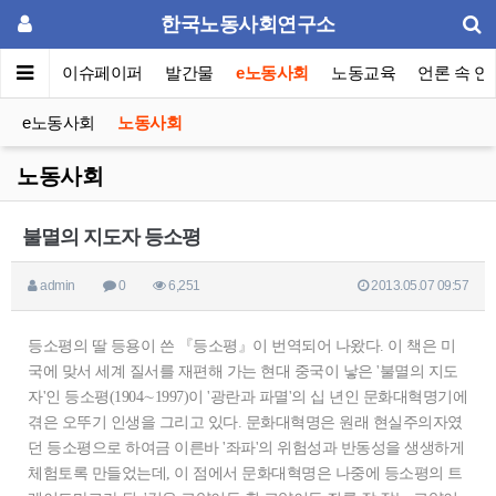
한국노동사회연구소
동포럼
이슈페이퍼
발간물
e노동사회
노동교육
언론 속 연
e노동사회
노동사회
노동사회
불멸의 지도자 등소평
admin
0
6,251
2013.05.07 09:57
등소평의 딸 등용이 쓴 『등소평』이 번역되어 나왔다. 이 책은 미
국에 맞서 세계 질서를 재편해 가는 현대 중국이 낳은 '불멸의 지도
자'인 등소평(1904∼1997)이 '광란과 파멸'의 십 년인 문화대혁명기에
겪은 오뚜기 인생을 그리고 있다. 문화대혁명은 원래 현실주의자였
던 등소평으로 하여금 이른바 '좌파'의 위험성과 반동성을 생생하게
체험토록 만들었는데, 이 점에서 문화대혁명은 나중에 등소평의 트