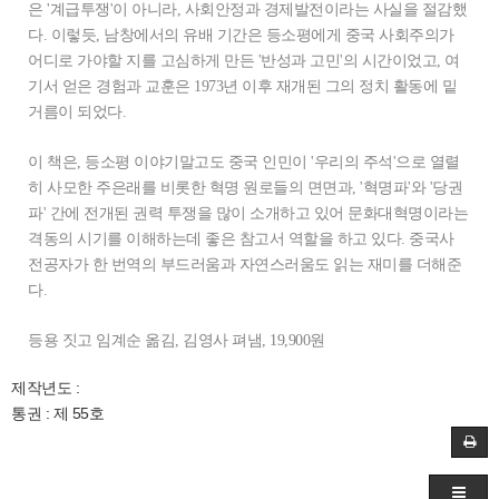
은 '계급투쟁'이 아니라, 사회안정과 경제발전이라는 사실을 절감했
다. 이렇듯, 남창에서의 유배 기간은 등소평에게 중국 사회주의가
어디로 가야할 지를 고심하게 만든 '반성과 고민'의 시간이었고, 여
기서 얻은 경험과 교훈은 1973년 이후 재개된 그의 정치 활동에 밑
거름이 되었다.
이 책은, 등소평 이야기말고도 중국 인민이 '우리의 주석'으로 열렬
히 사모한 주은래를 비롯한 혁명 원로들의 면면과, '혁명파'와 '당권
파' 간에 전개된 권력 투쟁을 많이 소개하고 있어 문화대혁명이라는
격동의 시기를 이해하는데 좋은 참고서 역할을 하고 있다. 중국사
전공자가 한 번역의 부드러움과 자연스러움도 읽는 재미를 더해준
다.
등용 짓고 임계순 옮김, 김영사 펴냄, 19,900원
제작년도 :
통권 : 제 55호