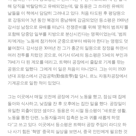
해 당직을 박탈당하고 유배되었는데, 딸 등용은 그 쓰라린 유배의
날들을 이 책에서 담담히 그려내고 있다. 처음 타도된 후 평당원으
로 강등되어 3년 동안 북경의 중남해에 감금되었던 등소평은 1969년
강서성 남창으로 유배를 떠났다. 전쟁준비를 위해 '문혁의 범죄자'를
포함해 당중앙 일부를 지방으로 분산시킨다는 명목이었는데, '범죄
자'에게는 '노동에 참가하여 군중으로부터 배워야 한다'는 명령도 덧
붙여졌다. 강서성은 30여년 전 그가 홍군의 일원으로 장정을 하면서
여러 전투를 치렀던 곳으로, 여기서 65세의 등소평은 53세의 부인과
70세가 다 된 계모를 데리고, 트랙터 공장에서 줄칼로 기계를 깎는
공원으로 일했다. 그에게 이 일은 처음이 아니었다. 그는 이미 1920
년대 프랑스에서 근검공학(勤儉攻學)할 당시, 르노 자동차공장에서
기계공으로 일한 적이 있었다.
그는 이곳에서 매일 오전에 공장에 가서 노동을 했고, 점심 때 집에
돌아와 식사하고, 낮잠을 잔 후 오후에는 집안 일을 했다. 공장일이
유일한 외출이었던 셈이다. 등용은 이 시절 등소평이 "새로운 생활,
노동을 통한 단련, 노동자들과의 접촉은 눈과 귀를 새롭게 하였
다"고 쓰고 있다. 이곳에서 등소평은 트랙터 공장 주임이 라디오 하
나 사기 힘든 '혁명' 중국의 실상을 보면서, 중국 인민에게 필요한 것