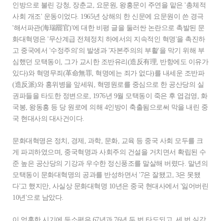
인방으로 불린 강청, 장춘교, 요문원, 왕홍문이 주연을 맡은 '총체적
사회 개조' 운동이었다. 1965년 상해의 한 신문에 요문원이 쓴 경극
'해서파관(海瑞罷官)'에 대한 비평 글을 둘러싼 논란으로 촉발된 문
화대혁명은 '무산계급 전체정치 하에서의 지속적인 혁명'을 촉진하
고 중국에서 '수정주의'의 발생과 '자본주의의 부활'을 막기 위해 부
심했던 모택동이, 그가 교시한 조반유리(造反有理, 반항에도 이유가
있다)와 혁명무죄(革命無罪, 혁명에는 죄가 없다)를 내세운 조반파
(造反派)와 홍위병을 앞세워, 혁명원로를 중심으로 한 공산당의 실
권파들을 타도한 정변으로, 1976년 9월 모택동이 죽은 후 엽검영, 화
국봉, 왕동흥 등 당 원로에 의해 4인방이 축출됨으로써 막을 내린 중
국 현대사의 대사건이다.
문화대혁명은 정치, 경제, 과학, 문화, 교육 등 중국 사회 모두를 크
게 파괴하였으며, 중국혁명과 사회주의 건설을 거치면서 확립된 수
준 높은 공산당의 기강과 우수한 정신풍조를 말살해 버렸다. 말년의
모택동이 문화대혁명의 공과를 반성하면서 '7은 잘됐고, 3은 못됐
다'고 했지만, 사실상 문화대혁명 10년은 중국 현대사에서 '잃어버린
10년'으로 남았다.
이 엄혹한 시기에 등소평은 67년과 76년 두 번 타도되고, 세 번 실각