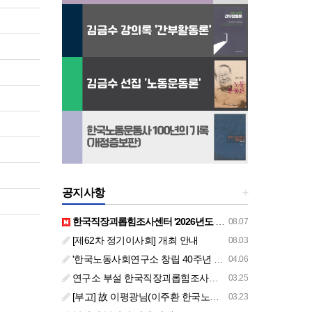
공지사항
+
한국직장괴롭힘조사센터 '2026년도 하반기 주요 사업 안내' (교육/컨설팅)
08.07
[제62차 정기이사회] 개최 안내
08.03
'한국노동사회연구소 창립 40주년 기념 행사 안내'
04.06
연구소 부설 한국직장괴롭힘조사센터 '2026년도 주요 사업 안내' (교육/컨설팅)
03.25
[부고] 故 이평광님(이주환 한국노동사회연구소 부소장 부친상)
03.23