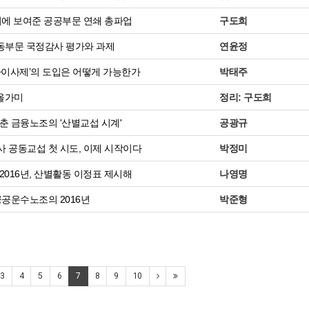
에 보여준 공공부문 연쇄 총파업
구도희
노동부문 국정감사 평가와 과제
연윤정
이사제’의 도입은 어떻게 가능한가
박태주
올가미
정리: 구도희
 금융노조의 '산별교섭 시계'
공광규
공동교섭 첫 시도, 이제 시작이다
박정미
016년, 산별활동 이정표 제시해
나영명
공운수노조의 2016년
박준형
3
4
5
6
7
8
9
10