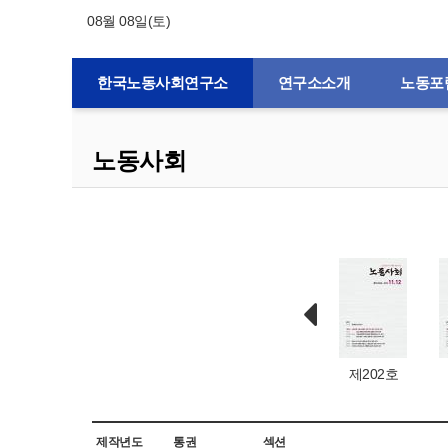
08월 08일(토)
한국노동사회연구소
연구소소개
노동포
노동사회
제132호
제1호
제203호
제202호
제작년도
통권
섹션