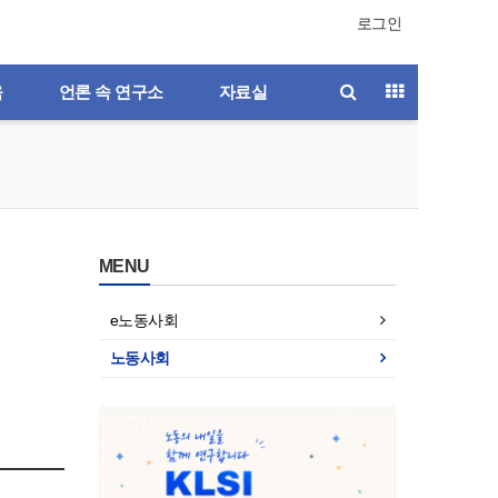
로그인
육
언론 속 연구소
자료실
MENU
e노동사회
노동사회
호
제196호
제195호
제194호
제193호