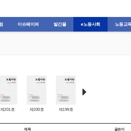
럼
이슈페이퍼
발간물
e노동사회
노동교
제201호
제200호
제199호
제198호
제197
제목
글쓴이