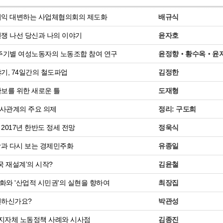
이익 대변하는 사업체협의회의 제도화
배규식
쟁 나선 당신과 나의 이야기
윤자호
주기별 여성노동자의 노동조합 참여 연구
윤정향‧황수옥‧윤
기, 74일간의 철도파업
김정한
보를 위한 새로운 틀
도재형
 노사관계의 주요 의제
정리: 구도희
2017년 한반도 정세 전망
정욱식
망과 다시 보는 경제민주화
유종일
민국 재설계’의 시작?
김윤철
와 '산업적 시민권'의 실현을 향하여
최장집
편하신가요?
박관성
 지자체 노동정책 사례와 시사점
김종진