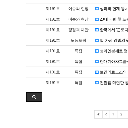
제191호
이슈와 현장
성과와 한계 동시
제191호
이슈와 현장
20대 국회 첫 
제191호
쟁점과 대안
한국에서 ‘근로자
제191호
노동포럼
일·가정 양립의 
제191호
특집
성과연봉제로 멈춘
제191호
특집
현대기아차그룹사 
제191호
특집
보건의료노조의 2
제191호
특집
전환점 마련한 공
1
2