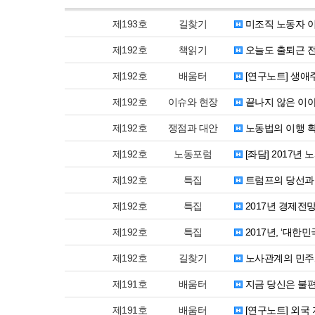
제193호
길찾기
미조직 노동자 
제192호
책읽기
오늘도 출퇴근 전
제192호
배움터
[연구노트] 생애
제192호
이슈와 현장
끝나지 않은 이야
제192호
쟁점과 대안
노동법의 이행 확
제192호
노동포럼
[좌담] 2017년
제192호
특집
트럼프의 당선과 
제192호
특집
2017년 경제전
제192호
특집
2017년, ‘대한
제192호
길찾기
노사관계의 민주화
제191호
배움터
지금 당신은 불
제191호
배움터
[연구노트] 외국