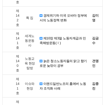
호
제
14
경제위기하 미국 오바마 정부에
김미
특 집
2
서의 노동정책 변화
영
호
제
세계노
14
제10장 제3절 노동자계급과 민
김금
동운동
1
족해방운동(Ⅰ)
수
사
호
제
노동교
14
늙은 청소노동자들의 맑고 향기
견명
육 현장
0
로운 늦깎이 공부
인
탐방
호
제
14
이슈와
이랜드일반노조의 홈에버 노동
김종
1
현장
자 조직화 사례
진
호
제