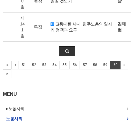
0
현장
임질 것인가
남
호
제
14
고용대란 시대, 민주노총의 일자
김태
특집
1
리 정책과 요구
현
호
51
52
53
54
55
56
57
58
59
60
MENU
e노동사회
노동사회