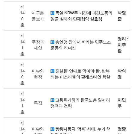
제
14
지구촌
독일 NRW주 기간제 파견노동의
박명
0
돋보기
임금 실태와 단체협약 실효성
준
호
제
정리 :
14
주장과
총연맹 안에서 바라본 민주노조
이주
1
대안
운동의 리더십
환
호
제
14
이슈와
진실한’ 연대로 막아야 할, 반복
박의
0
현장
되는 이스라엘의 팔레스타인 학살
영
호
제
14
고용위기하의 한국노총 일자리
이민
특집
1
정책과 전략
우
호
제
14
이슈와
쌍용자동차 ‘먹튀’ 사태, 누가 책
정종