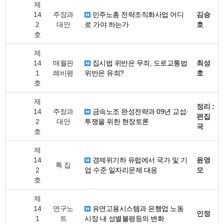
제
14
주장과
민주노총 전략조직화사업 어디
김승
2
대안
로 가야 하는가
호
호
제
14
매월판
집시법 위반은 무죄, 도로교통법
최성
1
례비평
위반은 유죄?
호
호
제
정리 :
14
주장과
금속노조 완성전략과 09년 교섭·
편집
2
대안
투쟁을 위한 현장토론
국
호
제
14
경제위기하 유럽에서 국가 및 기
윤영
특 집
2
업 수준 일자리문제 대응
모
호
제
14
연구노
유연고용시스템과 은행업 노동
인정
1
트
시장 내 성별불평등의 변화