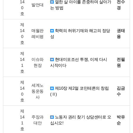
14
열한 살 아이를 존중하며 살아가
전수
발언대
0
는 방법
경
호
제
14
매월판
학력의 허위기재와 해고의 정당
권태
0
례비평
성
용
호
제
14
이슈와
현대미포조선 투쟁, 이제 다시
전필
1
현장
시작이다
원
호
제
세계노
14
제10장 제2절 코민테른의 창립
김금
동운동
0
(Ⅱ)
수
사
호
제
14
주장과
노동자 권리 찾기 상담센터로 오
박유
1
대안
십시오!
순
호