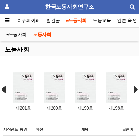
한국노동사회연구소
동포럼
이슈페이퍼
발간물
e노동사회
노동교육
언론 속 연
e노동사회
노동사회
노동사회
제201호
제200호
제199호
제198호
제작년도
통권
섹션
제목
글쓴이