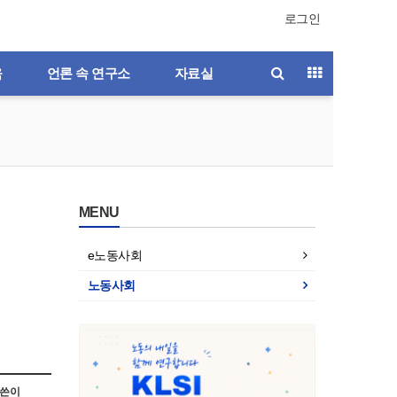
로그인
육
언론 속 연구소
자료실
MENU
e노동사회
노동사회
호
제196호
제195호
제194호
제193호
쓴이