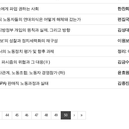
에게 파업 권하는 사회
한찬
 노동자들의 연대의식은 어떻게 해체돼 갔는가
편집
방정부 개입의 원칙과 실제, 그리고 방향
김성
진보’의 성찰과 정치세력화의 재구성
이원
에서의 노동정치 평가 및 향후 과제
정리:
 파시즘의 위협과 그 대응(Ⅱ)
김금
관계, 노동조합, 노동자 경영참가 (하)
윤효
PA) 판매직 노동과정과 실태
김종
44
45
46
47
48
49
50