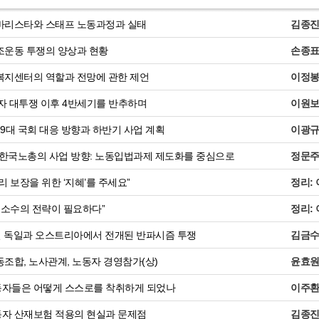
바리스타와 스태프 노동과정과 실태
김종
운동 투쟁의 양상과 현황
손종
지센터의 역할과 전망에 관한 제언
이정
동자 대투쟁 이후 4반세기를 반추하며
이원
9대 국회 대응 방향과 하반기 사업 계획
이광
 한국노총의 사업 방향: 노동입법과제 제도화를 중심으로
정문
 보장을 위한 ‘지혜’를 주세요”
정리:
 소수의 전략이 필요하다”
정리:
절 독일과 오스트리아에서 전개된 반파시즘 투쟁
김금
조합, 노사관계, 노동자 경영참가(상)
윤효
자들은 어떻게 스스로를 착취하게 되었나
이주
자 산재보험 적용의 현실과 문제점
김종