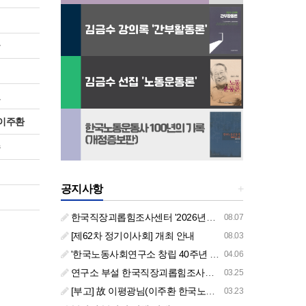
희
국
대
보
 이주환
수
원
공지사항
+
진
한국직장괴롭힘조사센터 '2026년도 하반기 주요 사업 안내' (교육/컨설팅)
08.07
[제62차 정기이사회] 개최 안내
08.03
'한국노동사회연구소 창립 40주년 기념 행사 안내'
04.06
연구소 부설 한국직장괴롭힘조사센터 '2026년도 주요 사업 안내' (교육/컨설팅)
03.25
[부고] 故 이평광님(이주환 한국노동사회연구소 부소장 부친상)
03.23