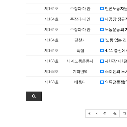
제164호
주장과 대안
언론노동자들
제164호
주장과 대안
대공장 정규직
제164호
주장과 대안
노동운동의 지
제164호
길찾기
‘노동 없는 
제164호
특집
4․11 총선
제163호
세계노동운동사
제16장 제1절
제163호
기획번역
스웨덴의 노사
제163호
배움터
의류전문점(S
41
42
43