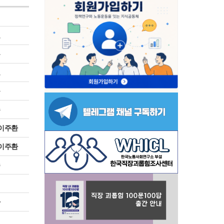
진
표
봉
보
규
주
 이주환
 이주환
수
원
환
진