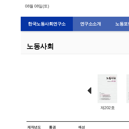
08월 08일(토)
한국노동사회연구소
연구소소개
노동포
노동사회
제132호
제1호
제203호
제202호
제작년도
통권
섹션