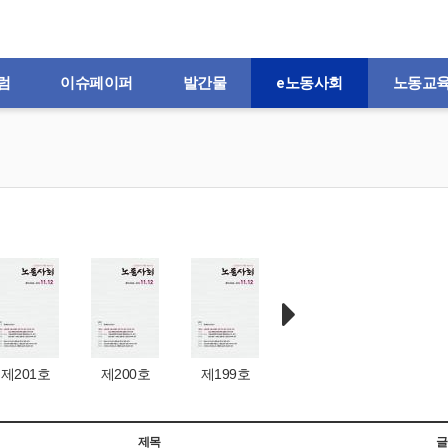
럼
이슈페이퍼
발간물
e노동사회
노동교
제201호
제200호
제199호
제198호
제197
제목
글