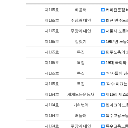
제165호
배움터
커피전문점 
제165호
주장과 대안
최근 민주노조
제165호
주장과 대안
서울시 노동복
제165호
길찾기
1987년 노
제165호
특집
민주노총의 1
제165호
특집
19대 국회와
제165호
특집
“약자들의 귄리
제165호
특집
“다수 이끄는
제164호
세계노동운동사
제16장 제2
제164호
기획번역
덴마크의 노동
제164호
배움터
특수고용노동
제164호
주장과 대안
특수고용노동