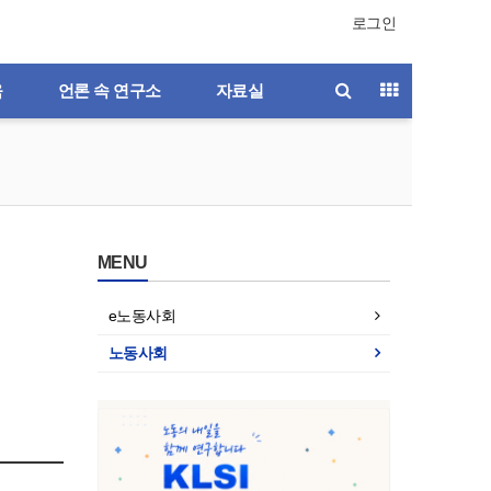
로그인
육
언론 속 연구소
자료실
MENU
e노동사회
노동사회
호
제196호
제195호
제194호
제193호