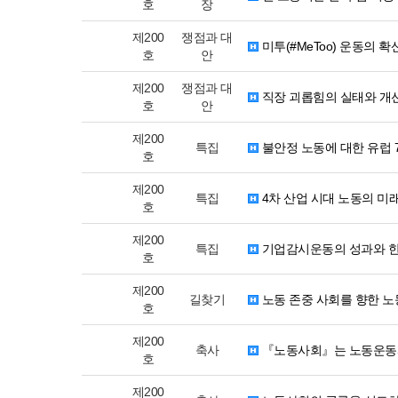
호
장
제200
쟁점과 대
미투(#MeToo) 운동의 
호
안
제200
쟁점과 대
직장 괴롭힘의 실태와 개
호
안
제200
특집
불안정 노동에 대한 유럽 
호
제200
특집
4차 산업 시대 노동의 미
호
제200
특집
기업감시운동의 성과와 한
호
제200
길찾기
노동 존중 사회를 향한 노
호
제200
축사
『노동사회』는 노동운
호
제200