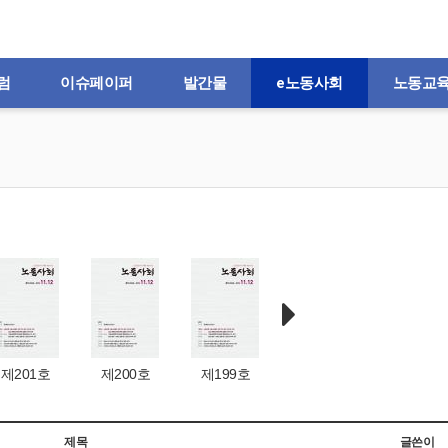
럼
이슈페이퍼
발간물
e노동사회
노동교
제201호
제200호
제199호
제198호
제197
제목
글쓴이