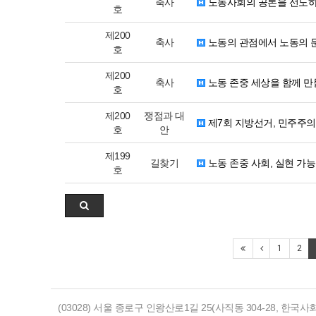
축사
노동사회의 공론을 선도
호
제200
축사
노동의 관점에서 노동의 
호
제200
축사
노동 존중 세상을 함께 
호
제200
쟁점과 대
제7회 지방선거, 민주주의
호
안
제199
길찾기
노동 존중 사회, 실현 가
호
1
2
(03028) 서울 종로구 인왕산로1길 25(사직동 304-28, 한국