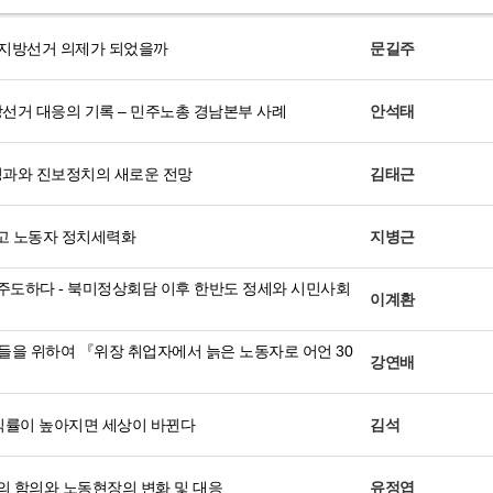
 지방선거 의제가 되었을까
문길주
선거 대응의 기록 – 민주노총 경남본부 사례
안석태
과와 진보정치의 새로운 전망
김태근
리고 노동자 정치세력화
지병근
주도하다 - 북미정상회담 이후 한반도 정세와 시민사회
이계환
’들을 위하여 『위장 취업자에서 늙은 노동자로 어언 30
강연배
조직률이 높아지면 세상이 바뀐다
김석
의 함의와 노동현장의 변화 및 대응
유정엽