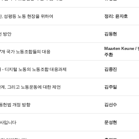
확산, 성평등 노동 현장을 위하여
정리: 윤자호
선 방안
김동현
Maarten Keune /
7개 국가 노동조합들의 대응
주환
래 - 디지털 노동의 노동조합 대응과제
김종진
계, 그리고 노동운동에 대한 제언
김주일
동헌법 개정 방향
김선수
동사입니다
문성현