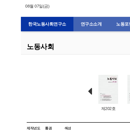
08월 07일(금)
한국노동사회연구소
연구소소개
노동포
노동사회
제132호
제1호
제203호
제202호
제작년도
통권
섹션