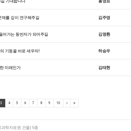
하길 기대합니다
홍영표
문제를 깊이 연구해주길
김주영
만들어가는 동반자가 되어주길
김명환
의 기둥을 바로 세우자!
하승우
능한 미래인가
김태현
3
4
5
6
7
8
9
10
사회과학자료원 건물) 5층