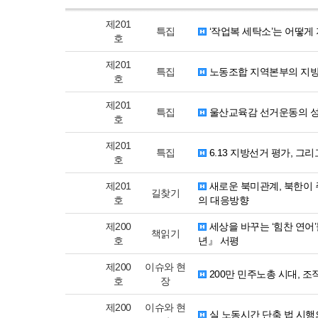
제201
특집
‘작업복 세탁소’는 어떻게
호
제201
특집
노동조합 지역본부의 지방
호
제201
특집
울산교육감 선거운동의 성
호
제201
특집
6.13 지방선거 평가, 그
호
제201
새로운 북미관계, 북한이 
길찾기
호
의 대응방향
제200
세상을 바꾸는 ‘힘찬 연어
책읽기
호
년』 서평
제200
이슈와 현
200만 민주노총 시대, 
호
장
제200
이슈와 현
실 노동시간 단축 법 시행