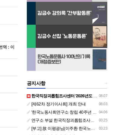
 번역 : 이
공지사항
+
한국직장괴롭힘조사센터 '2026년도 하반기 주요 사업 안내' (교육/컨설팅)
08.07
[제62차 정기이사회] 개최 안내
08.03
'한국노동사회연구소 창립 40주년 기념 행사 안내'
04.06
연구소 부설 한국직장괴롭힘조사센터 '2026년도 주요 사업 안내' (교육/컨설팅)
03.25
[부고] 故 이평광님(이주환 한국노동사회연구소 부소장 부친상)
03.23