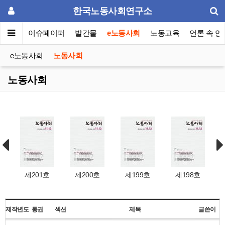
한국노동사회연구소
동포럼
이슈페이퍼
발간물
e노동사회
노동교육
언론 속 연
e노동사회
노동사회
노동사회
제201호
제200호
제199호
제198호
제작년도
통권
섹션
제목
글쓴이