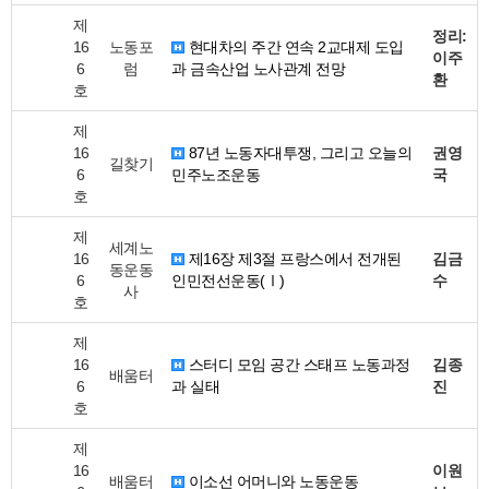
제
정리:
16
노동포
현대차의 주간 연속 2교대제 도입
이주
6
럼
과 금속산업 노사관계 전망
환
호
제
16
87년 노동자대투쟁, 그리고 오늘의
권영
길찾기
6
민주노조운동
국
호
제
세계노
16
제16장 제3절 프랑스에서 전개된
김금
동운동
6
인민전선운동(Ⅰ)
수
사
호
제
16
스터디 모임 공간 스태프 노동과정
김종
배움터
6
과 실태
진
호
제
16
이원
배움터
이소선 어머니와 노동운동