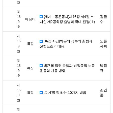
호
제
16
[세계노동운동사]제16장 제4절 스
김금
배움터
9
페인 제2공화정 출범과 국내 전쟁(Ⅰ)
수
호
제
16
[특집 좌담]박근혜 정부의 출범과
노동
특집
9
산별노조의 대응
사회
호
제
16
박근혜 정권 출범과 비정규직 노동
박점
특집
9
운동의 대응 방향
규
호
제
16
조건
특집
'그네'를 잘 타는 10가지 방법
9
준
호
제