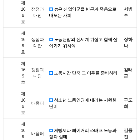
제
16
쟁점과
늙은 산업역군을 빈곤과 죽음으로
서병
9
대안
내모는 사회
수
호
제
16
쟁점과
노동탄압의 신세계 뒤집고 함께 살
장하
9
대안
아가기 위하여
나
호
제
16
쟁점과
김태
노동시간 단축 그 이후를 준비하라
9
대안
근
호
제
16
청소년 노동인권에 내리는 시원한
구도
배움터
9
단비
희
호
제
16
제빵제과 베이커리 스태프 노동과
김종
배움터
9
정과 실태
진