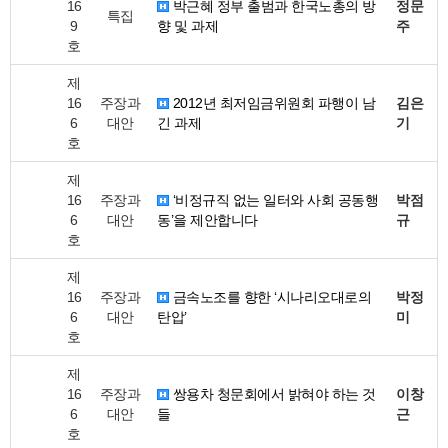
16
박근혜 정부 출범과 한국노총의 방
정문
특집
9
향 및 과제
주
호
제
16
주장과
2012년 최저임금위원회 파행이 남
김은
6
대안
긴 과제
기
호
제
16
주장과
‘비정규직 없는 일터와 사회 공동행
박점
6
대안
동’을 제안합니다
규
호
제
16
주장과
금속노조를 향한 ‘시나리오대로의
박정
6
대안
탄압’
미
호
제
16
주장과
쌍용차 청문회에서 밝혀야 하는 것
이창
6
대안
들
근
호