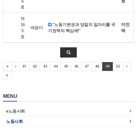
6
보
호
제
16
“노동기본권과 양질의 일자리를 국
이인
배움터
5
가정책의 핵심에!”
덕
호
41
42
43
44
45
46
47
48
49
50
MENU
e노동사회
노동사회