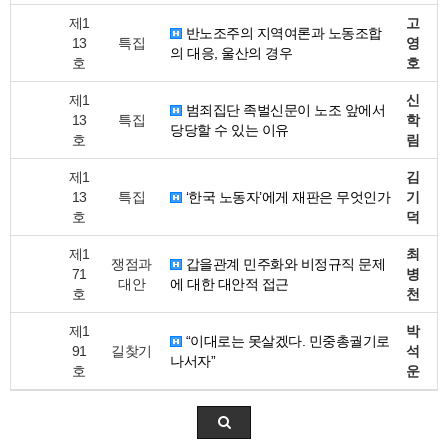
제1
고
반노조주의 지역여론과 노동조합
13
특집
영
의 대응, 울산의 경우
호
호
제1
신
범죄집단 족벌신문이 노조 앞에서
13
특집
학
당당할 수 있는 이유
호
림
제1
김
13
특집
‘한국 노동자’에게 재판은 무엇인가
기
호
덕
제1
최
쟁점과
갑을관계 민주화와 비정규직 문제
71
병
대안
에 대한 대안적 접근
호
천
제1
박
“이대로는 못살겠다. 민중총궐기로
91
길찾기
석
나서자”
호
운