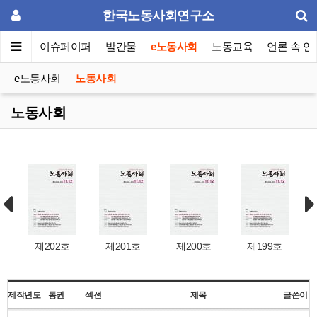
한국노동사회연구소
동포럼
이슈페이퍼
발간물
e노동사회
노동교육
언론 속 연
e노동사회
노동사회
노동사회
제202호
제201호
제200호
제199호
제작년도
통권
섹션
제목
글쓴이