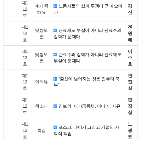
제1
얘기 좀
노동자들의 삶과 투쟁이 곧 예술이
김
12
해요
다
진
호
제1
전
맞짱토
관료제도 부실이 아니라 관료주의
12
원
론
강화가 문제다
호
배
제1
이
맞짱토
관료주의 강화가 아니라 관료제도
12
주
론
부실이 문제다
호
호
제1
편
“출산이 낮아지는 것은 인류의 축
12
인터뷰
집
복”
호
실
제1
편
12
책소개
진보의 미래/공동체, 아나키, 자유
집
호
실
제1
노
포스코, 나이키 그리고 기업의 사
13
특집
광
회적 책임
호
표