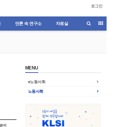
로그인
육
언론 속 연구소
자료실
MENU
e노동사회
노동사회
호
제196호
제195호
제194호
제193호
쓴이