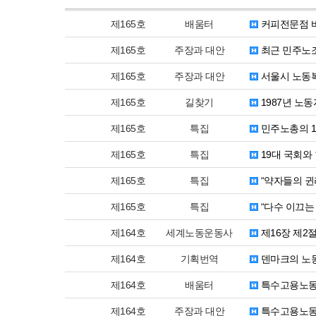
제165호
배움터
커피전문점 
제165호
주장과 대안
최근 민주노조
제165호
주장과 대안
서울시 노동복
제165호
길찾기
1987년 노
제165호
특집
민주노총의 1
제165호
특집
19대 국회와
제165호
특집
“약자들의 귄리
제165호
특집
“다수 이끄는
제164호
세계노동운동사
제16장 제2
제164호
기획번역
덴마크의 노동
제164호
배움터
특수고용노동
제164호
주장과 대안
특수고용노동