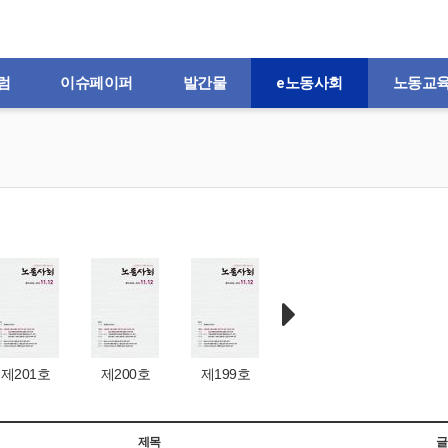
럼
이슈페이퍼
발간물
e노동사회
노동교
제201호
제200호
제199호
제198호
제197
제목
글