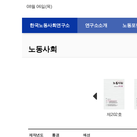
08월 06일(목)
한국노동사회연구소
연구소소개
노동포
노동사회
제132호
제1호
제203호
제202호
제작년도
통권
섹션