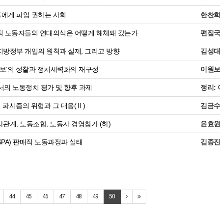
에게 파업 권하는 사회
한찬
 노동자들의 연대의식은 어떻게 해체돼 갔는가
편집
방정부 개입의 원칙과 실제, 그리고 방향
김성
진보’의 성찰과 정치세력화의 재구성
이원
에서의 노동정치 평가 및 향후 과제
정리:
 파시즘의 위협과 그 대응(Ⅱ)
김금
관계, 노동조합, 노동자 경영참가 (하)
윤효
PA) 판매직 노동과정과 실태
김종
44
45
46
47
48
49
50