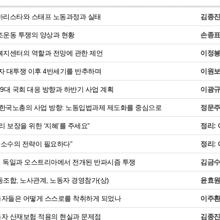
바리스타와 스태프 노동과정과 실태
김종
운동 투쟁의 양상과 현황
손종
지센터의 역할과 전망에 관한 제언
이정
동자 대투쟁 이후 4반세기를 반추하며
이원
9대 국회 대응 방향과 하반기 사업 계획
이광
 한국노총의 사업 방향: 노동입법과제 제도화를 중심으로
정문
 보장을 위한 ‘지혜’를 주세요”
정리:
 소수의 전략이 필요하다”
정리:
절 독일과 오스트리아에서 전개된 반파시즘 투쟁
김금
조합, 노사관계, 노동자 경영참가(상)
윤효
자들은 어떻게 스스로를 착취하게 되었나
이주
자 산재보험 적용의 현실과 문제점
김종