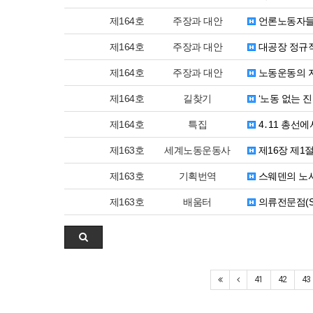
제164호
주장과 대안
언론노동자들
제164호
주장과 대안
대공장 정규직
제164호
주장과 대안
노동운동의 지
제164호
길찾기
‘노동 없는 
제164호
특집
4․11 총선
제163호
세계노동운동사
제16장 제1절
제163호
기획번역
스웨덴의 노사
제163호
배움터
의류전문점(S
41
42
43