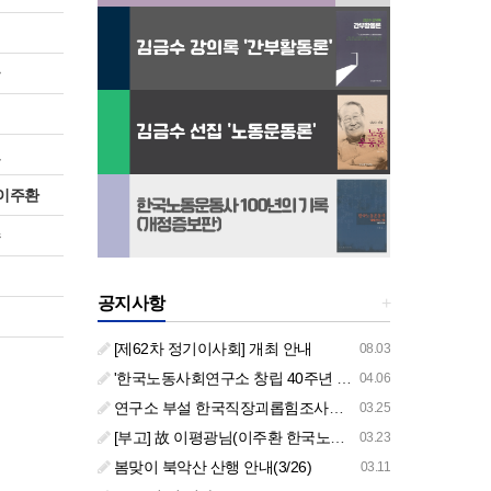
희
국
대
보
 이주환
수
원
공지사항
+
진
[제62차 정기이사회] 개최 안내
08.03
'한국노동사회연구소 창립 40주년 기념 행사 안내'
04.06
연구소 부설 한국직장괴롭힘조사센터 '2026년도 주요 사업 안내' (교육/컨설팅)
03.25
[부고] 故 이평광님(이주환 한국노동사회연구소 부소장 부친상)
03.23
봄맞이 북악산 산행 안내(3/26)
03.11