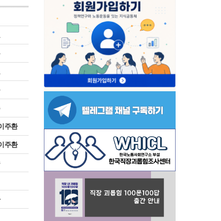
진
표
봉
보
규
주
 이주환
 이주환
수
원
환
진