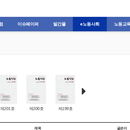
럼
이슈페이퍼
발간물
e노동사회
노동교
제200호
제199호
제198호
제197호
제목
글쓴이