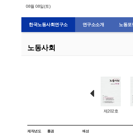
08월 08일(토)
한국노동사회연구소
연구소소개
노동포
노동사회
제132호
제1호
제203호
제202호
제201호
제작년도
통권
섹션