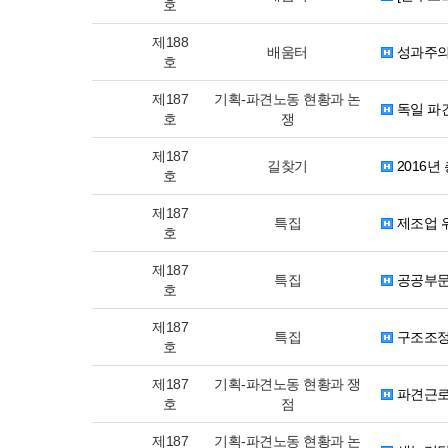
호
제188
배움터
성과주의
호
제187
기획-파견노동 현황과 논
독일 파
호
쟁
제187
길찾기
2016년
호
제187
특집
제조업 
호
제187
특집
공공부문
호
제187
특집
구조조정
호
제187
기획-파견노동 현황과 쟁
파견근로
호
점
제187
기획-파견노동 현황과 논