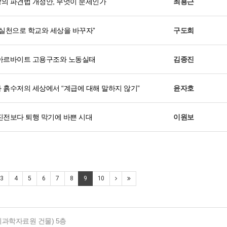
의 파견법 개정안, 무엇이 문제인가
최용근
 실천으로 학교와 세상을 바꾸자”
구도희
아르바이트 고용구조와 노동실태
김종진
 흙수저의 세상에서 “계급에 대해 말하지 않기”
윤자호
진전보다 퇴행 막기에 바쁜 시대
이원보
3
4
5
6
7
8
9
10
사회과학자료원 건물) 5층