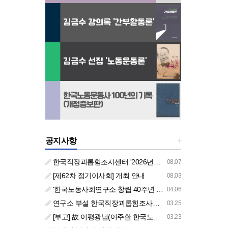
공지사항
+
한국직장괴롭힘조사센터 '2026년도 하반기 주요 사업 안내' (교육/컨설팅)
08.07
[제62차 정기이사회] 개최 안내
08.03
'한국노동사회연구소 창립 40주년 기념 행사 안내'
04.06
연구소 부설 한국직장괴롭힘조사센터 '2026년도 주요 사업 안내' (교육/컨설팅)
03.25
[부고] 故 이평광님(이주환 한국노동사회연구소 부소장 부친상)
03.23