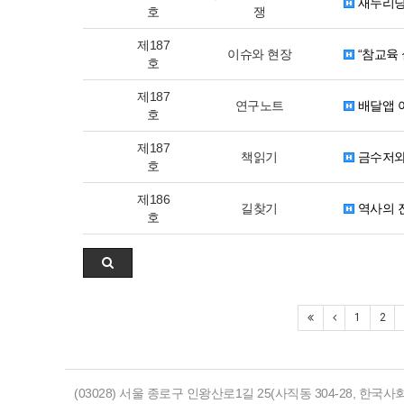
새누리당
호
쟁
제187
이슈와 현장
“참교육
호
제187
연구노트
배달앱 
호
제187
책읽기
금수저와
호
제186
길찾기
역사의 
호
1
2
(03028) 서울 종로구 인왕산로1길 25(사직동 304-28, 한국