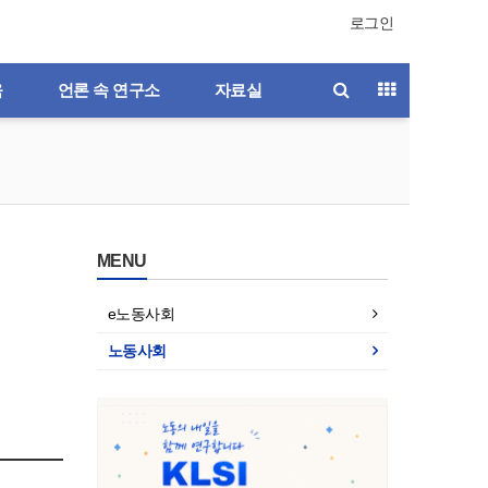
로그인
육
언론 속 연구소
자료실
MENU
e노동사회
노동사회
제196호
제195호
제194호
제193호
제192