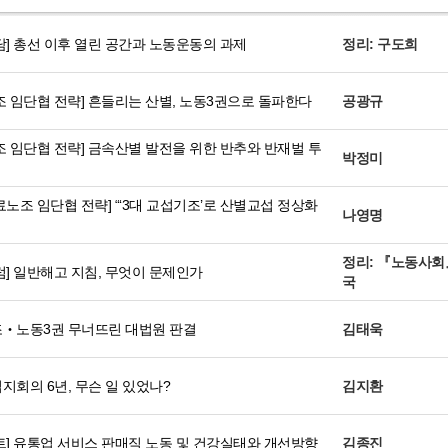
] 총선 이후 열린 공간과 노동운동의 과제
정리: 구도희
 임단협 전략] 흔들리는 산별, 노동3권으로 돌파한다
공광규
 임단협 전략] 금속산별 발전을 위한 반추와 반재벌 투
박정미
노조 임단협 전략] “‘3대 교섭기조’로 산별교섭 정상화
나영명
정리: 『노동사회
] 일반해고 지침, 무엇이 문제인가
국
‧노동3권 무너뜨린 대법원 판결
김태욱
회의 6년, 무슨 일 있었나?
김지환
] 유통업 서비스 판매직 노동 및 건강실태와 개선방향
김종진