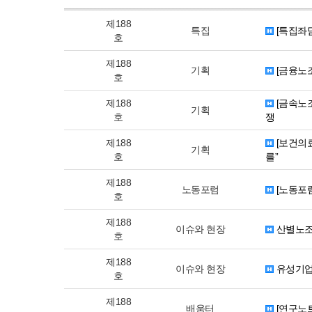
제188
특집
[특집좌담
호
제188
기획
[금융노조
호
제188
[금속노조
기획
호
쟁
제188
[보건의료
기획
호
를”
제188
노동포럼
[노동포럼
호
제188
이슈와 현장
산별노조
호
제188
이슈와 현장
유성기업지
호
제188
배움터
[연구노트