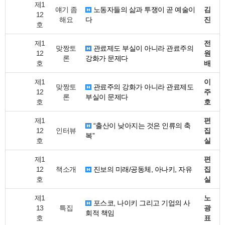
제1
얘기 좀
노동자들의 삶과 투쟁이 곧 예술이
김
12
해요
다
진
호
제1
전
맞짱토
관료제도 부실이 아니라 관료주의
12
원
론
강화가 문제다
호
배
제1
이
맞짱토
관료주의 강화가 아니라 관료제도
12
주
론
부실이 문제다
호
호
제1
편
“출산이 낮아지는 것은 인류의 축
12
인터뷰
집
복”
호
실
제1
편
12
책소개
진보의 미래/공동체, 아나키, 자유
집
호
실
제1
노
포스코, 나이키 그리고 기업의 사
13
특집
광
회적 책임
호
표