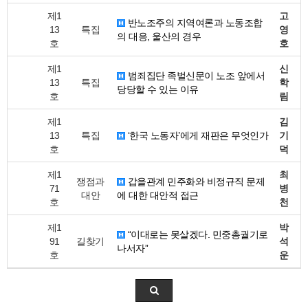
제1
고
반노조주의 지역여론과 노동조합
13
특집
영
의 대응, 울산의 경우
호
호
제1
신
범죄집단 족벌신문이 노조 앞에서
13
특집
학
당당할 수 있는 이유
호
림
제1
김
13
특집
‘한국 노동자’에게 재판은 무엇인가
기
호
덕
제1
최
쟁점과
갑을관계 민주화와 비정규직 문제
71
병
대안
에 대한 대안적 접근
호
천
제1
박
“이대로는 못살겠다. 민중총궐기로
91
길찾기
석
나서자”
호
운