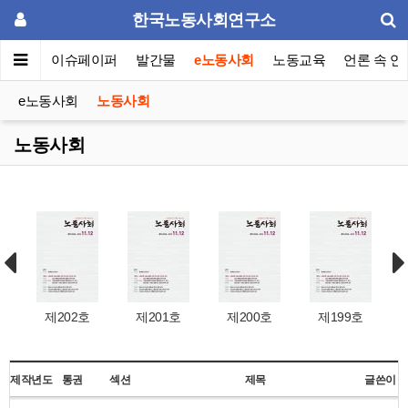
한국노동사회연구소
동포럼
이슈페이퍼
발간물
e노동사회
노동교육
언론 속 연
e노동사회
노동사회
노동사회
제202호
제201호
제200호
제199호
제작년도
통권
섹션
제목
글쓴이