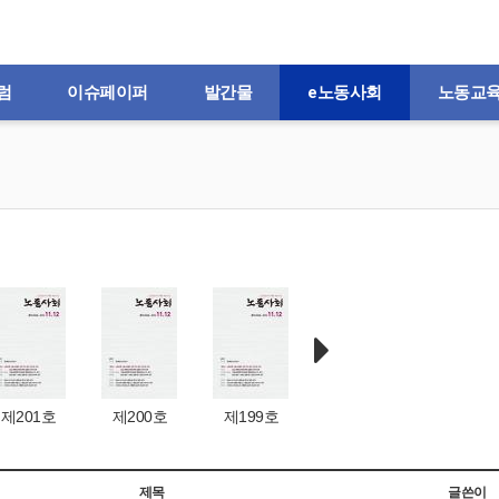
럼
이슈페이퍼
발간물
e노동사회
노동교
제201호
제200호
제199호
제198호
제197
제목
글쓴이