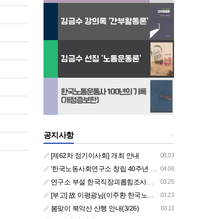
공지사항
+
[제62차 정기이사회] 개최 안내
08.03
'한국노동사회연구소 창립 40주년 기념 행사 안내'
04.06
연구소 부설 한국직장괴롭힘조사센터 '2026년도 주요 사업 안내' (교육/컨설팅)
03.25
[부고] 故 이평광님(이주환 한국노동사회연구소 부소장 부친상)
03.23
봄맞이 북악산 산행 안내(3/26)
03.11