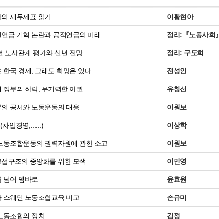
의 재무제표 읽기
이황현아
연금 개혁 논란과 공적연금의 미래
정리:『노동사회
4년 노사관계 평가와 신년 전망
정리: 구도희
 한국 경제, 그래도 희망은 있다
전성인
 정부의 하락, 무기력한 야권
유창선
의 공세와 노동운동의 대응
이원보
차입경영,......)
이상학
노동조합운동의 권력자원에 관한 소고
이원보
섭구조의 중앙화를 위한 모색
이민영
 넘어 뎀바로
윤효원
 스웨덴 노동조합교육 비교
손유미
노동조합의 정치
김정