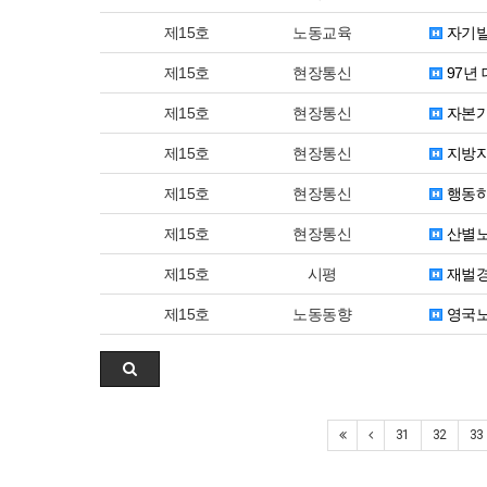
제15호
노동교육
자기발
제15호
현장통신
97년
제15호
현장통신
자본가
제15호
현장통신
지방자
제15호
현장통신
행동하
제15호
현장통신
산별노
제15호
시평
재벌경
제15호
노동동향
영국노
31
32
33