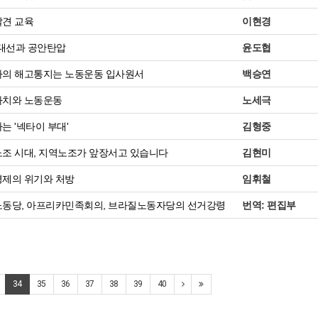
견 교육
이현경
 대선과 공안탄압
윤도협
의 해고통지는 노동운동 입사원서
백승연
치와 노동운동
노세극
는 '넥타이 부대'
김형중
조 시대, 지역노조가 앞장서고 있습니다
김현미
제의 위기와 처방
임휘철
동당, 아프리카민족회의, 브라질노동자당의 선거강령
번역: 편집부
34
35
36
37
38
39
40