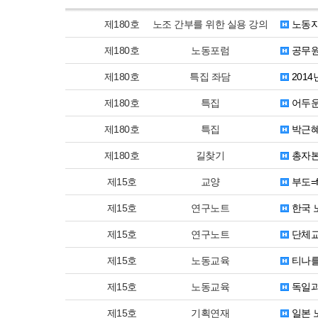
제180호
노조 간부를 위한 실용 강의
노동자
제180호
노동포럼
공무원
제180호
특집 좌담
201
제180호
특집
어두운
제180호
특집
박근혜
제180호
길찾기
총자본
제15호
교양
부도=f(
제15호
연구노트
한국 
제15호
연구노트
단체교
제15호
노동교육
티나를
제15호
노동교육
독일과
제15호
기획연재
일본 