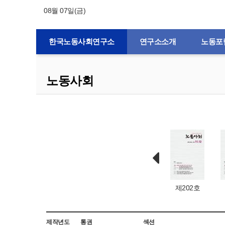
08월 07일(금)
한국노동사회연구소
연구소소개
노동포
노동사회
제132호
제1호
제203호
제202호
제작년도
통권
섹션