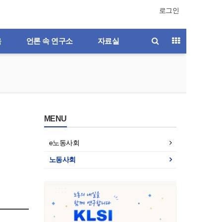
로그인
육
언론 속 연구소
자료실
MENU
e노동사회
노동사회
호
제196호
제195호
제194호
제193호