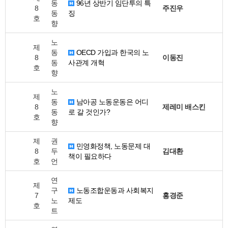
동
96년 상반기 임단투의 특
8
주진우
동
징
호
향
노
제
동
OECD 가입과 한국의 노
8
이동진
동
사관계 개혁
호
향
노
제
동
남아공 노동운동은 어디
8
제레미 배스킨
동
로 갈 것인가?
호
향
제
권
민영화정책, 노동문제 대
8
두
김대환
책이 필요하다
호
언
연
제
구
노동조합운동과 사회복지
7
홍경준
노
제도
호
트