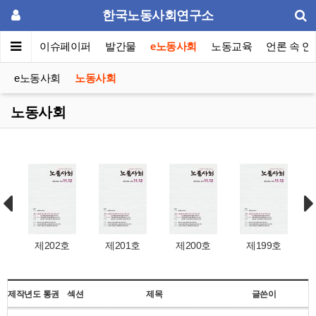
한국노동사회연구소
동포럼
이슈페이퍼
발간물
e노동사회
노동교육
언론 속 연
e노동사회
노동사회
노동사회
제202호
제201호
제200호
제199호
제작년도
통권
섹션
제목
글쓴이