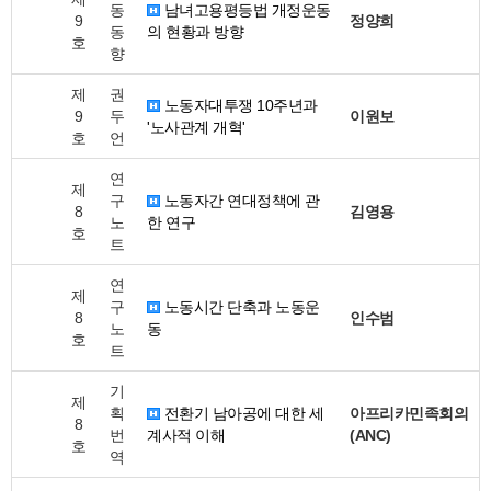
동
남녀고용평등법 개정운동
9
정양희
동
의 현황과 방향
호
향
제
권
노동자대투쟁 10주년과
9
두
이원보
'노사관계 개혁'
호
언
연
제
구
노동자간 연대정책에 관
8
김영용
노
한 연구
호
트
연
제
구
노동시간 단축과 노동운
8
인수범
노
동
호
트
기
제
획
전환기 남아공에 대한 세
아프리카민족회의
8
번
계사적 이해
(ANC)
호
역