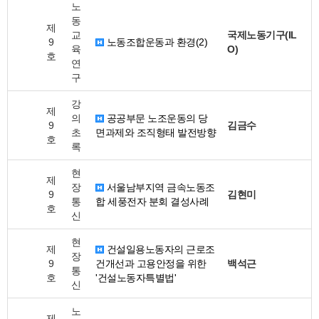
노
동
제
교
국제노동기구(IL
9
노동조합운동과 환경(2)
육
O)
호
연
구
강
제
의
공공부문 노조운동의 당
9
김금수
초
면과제와 조직형태 발전방향
호
록
현
제
장
서울남부지역 금속노동조
9
김현미
통
합 세풍전자 분회 결성사례
호
신
현
제
건설일용노동자의 근로조
장
9
건개선과 고용안정을 위한
백석근
통
호
'건설노동자특별법'
신
노
제