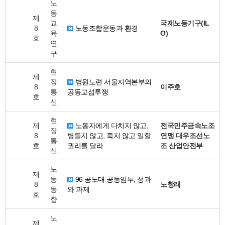
노
동
제
교
국제노동기구(IL
8
노동조합운동과 환경
육
O)
호
연
구
현
제
장
병원노련 서울지역본부의
8
이주호
통
공동교섭투쟁
호
신
현
제
노동자에게 다치지 않고,
전국민주금속노조
장
8
병들지 않고, 죽지 않고 일할
연맹 대우조선노
통
호
권리를 달라
조 산업안전부
신
노
제
동
96 공노대 공동임투, 성과
8
노항래
동
와 과제
호
향
노
제