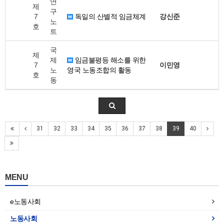
연
제
구
7
독일의 산별적 임금체계
강신준
노
호
트
국
제
제
임금불평등 해소를 위한
7
이민영
노
영국 노동조합의 활동
호
동
31
32
33
34
35
36
37
38
39
40
MENU
e노동사회
노동사회