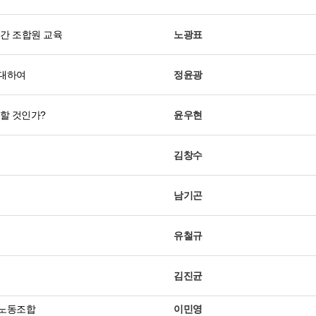
간 조합원 교육
노광표
대하여
정윤광
할 것인가?
윤우현
김창수
남기곤
유철규
김진균
 노동조합
이민영