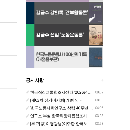
공지사항
+
한국직장괴롭힘조사센터 '2026년도 하반기 주요 사업 안내' (교육/컨설팅)
08.07
[제62차 정기이사회] 개최 안내
08.03
'한국노동사회연구소 창립 40주년 기념 행사 안내'
04.06
연구소 부설 한국직장괴롭힘조사센터 '2026년도 주요 사업 안내' (교육/컨설팅)
03.25
[부고] 故 이평광님(이주환 한국노동사회연구소 부소장 부친상)
03.23