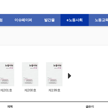
럼
이슈페이퍼
발간물
e노동사회
노동교
제201호
제200호
제199호
제198호
제197
제목
글쓴이