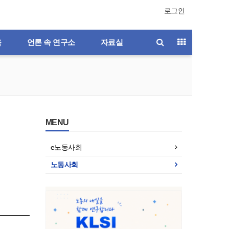
로그인
육
언론 속 연구소
자료실
MENU
e노동사회
노동사회
호
제196호
제195호
제194호
제193호