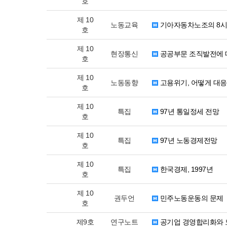
호
제 10
노동교육
기아자동차노조의 8시
호
제 10
현장통신
공공부문 조직발전에 
호
제 10
노동동향
고용위기, 어떻게 대응
호
제 10
특집
97년 통일정세 전망
호
제 10
특집
97년 노동경제전망
호
제 10
특집
한국경제, 1997년
호
제 10
권두언
민주노동운동의 문제
호
제9호
연구노트
공기업 경영합리화와