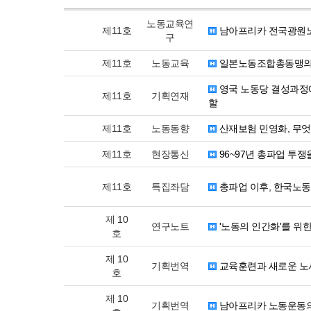
노동교육연
제11호
남아프리카 전국광원노
구
제11호
노동교육
일본노동조합총동맹의
영국 노동당 결성과정
제11호
기획연재
할
제11호
노동동향
산재보험 민영화, 무
제11호
현장통신
96~97년 총파업 투
제11호
특집좌담
총파업 이후, 한국노
제 10
연구노트
'노동의 인간화'를 위
호
제 10
기획번역
교육훈련과 새로운 노
호
제 10
기획번역
남아프리카 노동운동의