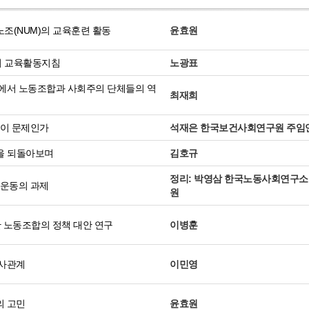
조(NUM)의 교육훈련 활동
윤효원
 교육활동지침
노광표
에서 노동조합과 사회주의 단체들의 역
최재희
엇이 문제인가
석재은 한국보건사회연구원 주임
쟁을 되돌아보며
김호규
정리: 박영삼 한국노동사회연구소
동운동의 과제
원
한 노동조합의 정책 대안 연구
이병훈
사관계
이민영
 고민
윤효원