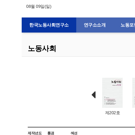
08월 09일(일)
한국노동사회연구소
연구소소개
노동포
노동사회
제132호
제1호
제203호
제202호
제작년도
통권
섹션