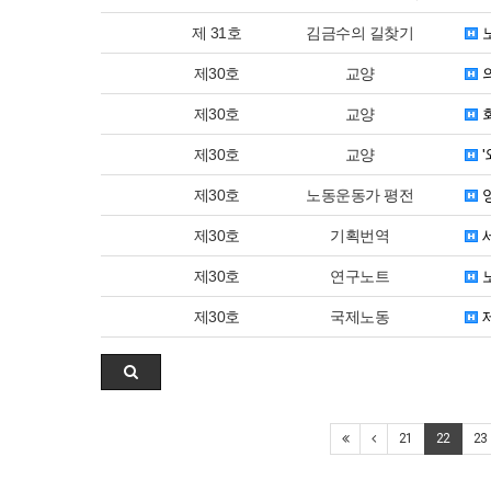
제 31호
김금수의 길찾기
제30호
교양
제30호
교양
제30호
교양
'
제30호
노동운동가 평전
영
제30호
기획번역
세
제30호
연구노트
노
제30호
국제노동
제
21
22
23