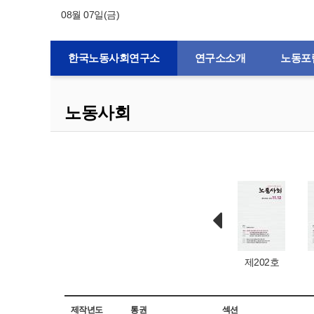
08월 07일(금)
한국노동사회연구소
연구소소개
노동포
노동사회
제132호
제1호
제203호
제202호
제작년도
통권
섹션