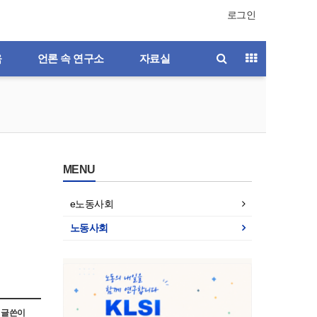
로그인
육
언론 속 연구소
자료실
MENU
e노동사회
노동사회
호
제196호
제195호
제194호
제193호
글쓴이