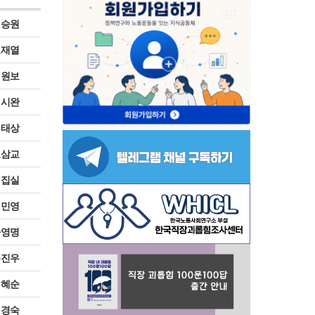
이승원
노재열
이원보
김시완
정태상
오삼교
편집실
이민영
나영명
주진우
이혜순
최경숙