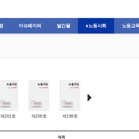
럼
이슈페이퍼
발간물
e노동사회
노동교
제201호
제200호
제199호
제198호
제197
제목