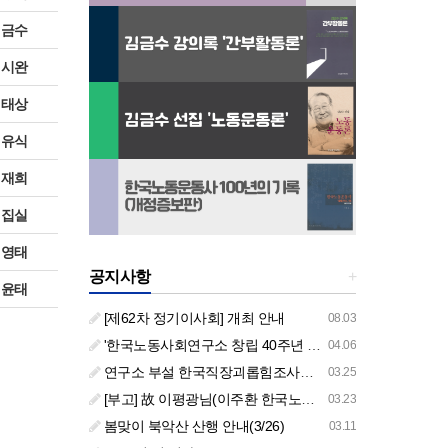
김금수
김시완
정태상
정유식
최재희
편집실
정영태
공지사항
+
김윤태
[제62차 정기이사회] 개최 안내
08.03
'한국노동사회연구소 창립 40주년 기념 행사 안내'
04.06
연구소 부설 한국직장괴롭힘조사센터 '2026년도 주요 사업 안내' (교육/컨설팅)
03.25
[부고] 故 이평광님(이주환 한국노동사회연구소 부소장 부친상)
03.23
봄맞이 북악산 산행 안내(3/26)
03.11