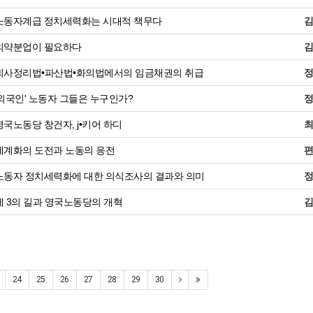
노동자계급 정치세력화는 시대적 책무다
의약분업이 필요하다
회사정리법•파산법•화의법에서의 임금채권의 취급
외국인' 노동자 그들은 누구인가?
국노동당 창건자, j•키어 하디
계화의 도전과 노동의 응전
동자 정치세력화에 대한 의식조사의 결과와 의미
 3의 길과 영국노동당의 개혁
24
25
26
27
28
29
30