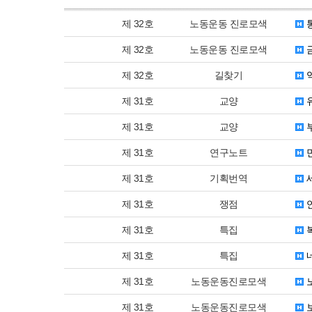
제 32호
노동운동 진로모색
통
제 32호
노동운동 진로모색
금
제 32호
길찾기
역
제 31호
교양
유
제 31호
교양
부
제 31호
연구노트
제 31호
기획번역
세
제 31호
쟁점
연
제 31호
특집
복
제 31호
특집
네
제 31호
노동운동진로모색
노
제 31호
노동운동진로모색
보