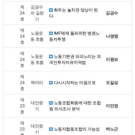
제
김금수
화두는 놓치면 망상이 된
24
의 길찾
김금수
다
호
기
제
노동운
IMF체제 돌파위한 병원노
24
나영명
동 흐름
동자투쟁
호
제
노동운
노동기본권 파괴노리는 외
24
이원보
동 흐름
국인투자자유지역법
호
제
24
책머리
다시시작하는 마음으로
오길성
호
제
대안찾
노동조합화동에 대한 조합
23
이민영
기
원 의식조사 분석
호
제
대안찾
23
노동자협동조합의 가능성
박노근
기