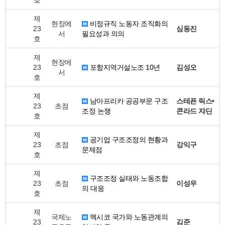
호
제
현장에
비정규직 노동자 조직화의
23
심동진
서
필요성과 의의
호
제
현장에
23
포항지역거설노조 10년
김성오
서
호
제
남아프리카 공공부문 구조
스테픈 릭스•
23
초점
조정 논쟁
콘라드 쟈딘
호
제
공기업 구조조정의 현황과
23
초점
강익구
문제점
호
제
구조조정 실태와 노동조합
23
초점
이성우
의 대응
호
제
국제노
멕시코 국가와 노동관계의
23
김준