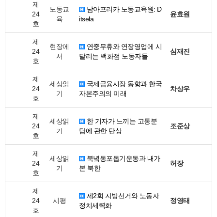
제
노동교
남아프리카 노동교육원: D
24
윤효원
육
itsela
호
제
현장에
연중무휴와 연장영업에 시
24
심재진
서
달리는 백화점 노동자들
호
제
세상읽
국제금융시장 동향과 한국
24
차상우
기
자본주의의 미래
호
제
세상읽
한 기자가 느끼는 고통분
24
조준상
기
담에 관한 단상
호
제
세상읽
북녘동포돕기운동과 내가
24
허장
기
본 북한
호
제
제2회 지방선거와 노동자
24
시평
정영태
정치세력화
호