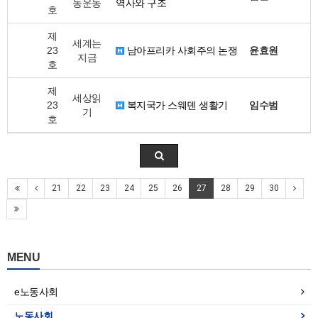
동운동
역사와 구조
호
제
세계는
23
남아프리카 사회주의 논쟁
윤효원
지금
호
제
세상읽
23
복지국가 스웨덴 생활기
임수범
기
호
21
22
23
24
25
26
27
28
29
30
MENU
e노동사회
노동사회