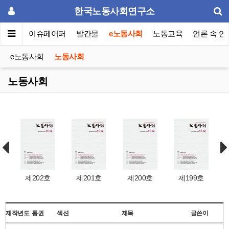
한국노동사회연구소
동포럼
이슈페이퍼
발간물
e노동사회
노동교육
언론 속 연
e노동사회
노동사회
노동사회
제202호
제201호
제200호
제199호
제작년도
통권
섹션
제목
글쓴이