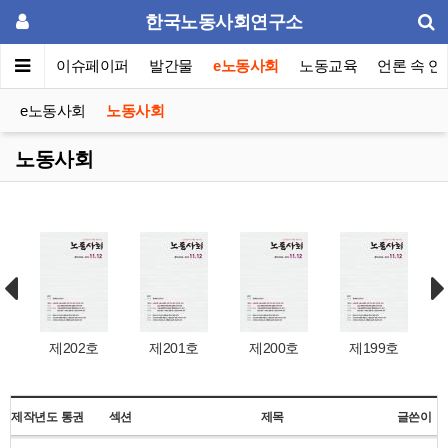
한국노동사회연구소
동포럼
이슈페이퍼
발간물
e노동사회
노동교육
언론 속 연
e노동사회
노동사회
노동사회
제202호
제201호
제200호
제199호
제작년도
통권
섹션
제목
글쓴이