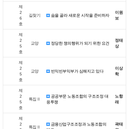
제
2
이원
길찾기
숨을 골라 새로운 시작을 준비하자
6
보
호
제
2
정태
교양
정당한 쟁의행위가 되기 위한 요건
5
상
호
제
2
이상
교양
빈익빈부익부가 심해지고 있다
5
학
호
제
2
공공부문 노동조합의 구조조정 대
노항
특집Ⅱ
5
응투쟁
래
호
제
2
금융산업구조조정과 노동조합의
곽태
특집Ⅱ