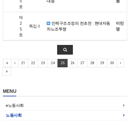
5
대응
원
호
제
2
인력구조조정의 전초전 : 현대자동
이민
특집Ⅱ
5
차노조투쟁
영
호
21
22
23
24
25
26
27
28
29
30
MENU
e노동사회
노동사회