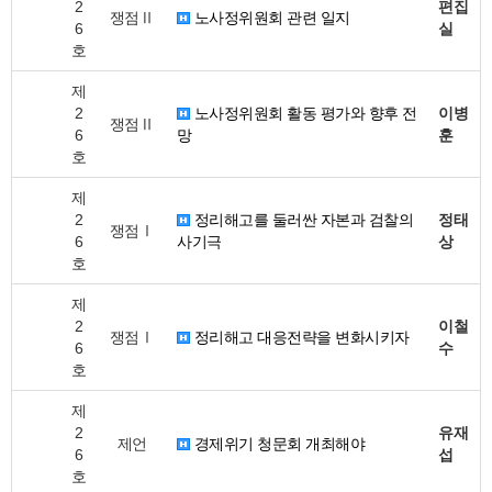
2
편집
쟁점Ⅱ
노사정위원회 관련 일지
6
실
호
제
2
노사정위원회 활동 평가와 향후 전
이병
쟁점Ⅱ
6
망
훈
호
제
2
정리해고를 둘러싼 자본과 검찰의
정태
쟁점Ⅰ
6
사기극
상
호
제
2
이철
쟁점Ⅰ
정리해고 대응전략을 변화시키자
6
수
호
제
2
유재
제언
경제위기 청문회 개최해야
6
섭
호