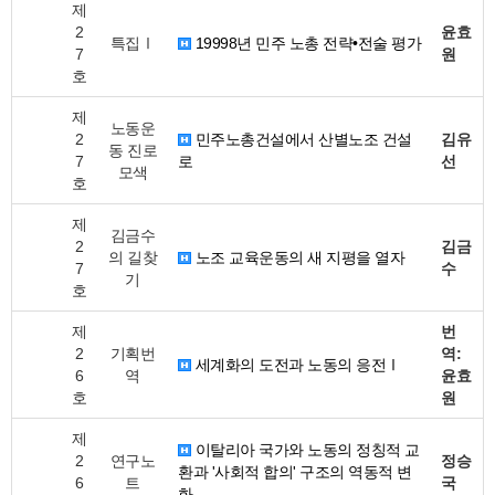
제
2
윤효
특집Ⅰ
19998년 민주 노총 전략•전술 평가
7
원
호
제
노동운
2
민주노총건설에서 산별노조 건설
김유
동 진로
7
로
선
모색
호
제
김금수
2
김금
의 길찾
노조 교육운동의 새 지평을 열자
7
수
기
호
제
번
2
기획번
역:
세계화의 도전과 노동의 응전Ⅰ
6
역
윤효
호
원
제
이탈리아 국가와 노동의 정칭적 교
2
연구노
정승
환과 '사회적 합의' 구조의 역동적 변
6
트
국
화