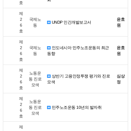
호
제
2
국제노
윤효
UNDP 인간개발보고서
6
동
원
호
제
2
국제노
인도네시아 민주노조운동의 최근
윤효
6
동
동향
원
호
제
노동운
2
상반기 고용안정투쟁 평가와 진로
심상
동 진로
6
모색
정
모색
호
제
노동운
2
동 진로
민주노조운동 10년의 발자취
6
모색
호
제