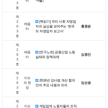
터
~9월)
3
호
제
2
[책읽기] 우리 사회 자영업
배움
0
자의 실상을 보여주는 ‘한국
홍종윤
터
3
의 자영업자 보고서’
호
제
2
배움
[연구노트] 금융산업 노동
0
김종진
터
실태와 정책과제
3
호
제
2
이슈
2018년 강사법 개선 합의
0
와 현
임순광
안의 주요 내용과 의의
3
장
호
제
2
이슈
게임업계 노동자들의 조직