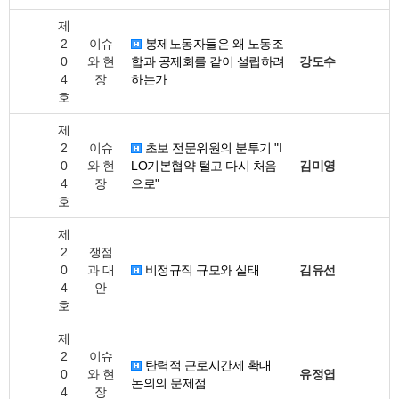
제
2
이슈
봉제노동자들은 왜 노동조
0
와 현
합과 공제회를 같이 설립하려
강도수
4
장
하는가
호
제
2
이슈
초보 전문위원의 분투기 "I
0
와 현
LO기본협약 털고 다시 처음
김미영
4
장
으로"
호
제
2
쟁점
0
과 대
비정규직 규모와 실태
김유선
4
안
호
제
2
이슈
탄력적 근로시간제 확대
0
와 현
유정엽
논의의 문제점
4
장