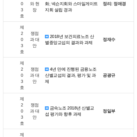
0
와 현
화; 넥슨지회와 스마일게이트
정리: 정애경
3
장
지회 설립 경과
호
제
2
쟁점
2018년 보건의료노조 산
0
과 대
정재수
별중앙교섭의 결과와 과제
3
안
호
제
2
쟁점
4년 만에 진행된 금융노조
0
과 대
산별교섭의 결과, 평가 및 과
공광규
3
안
제
호
제
2
쟁점
금속노조 2018년 산별교
0
과 대
정일부
섭 평가와 향후 과제
3
안
호
제