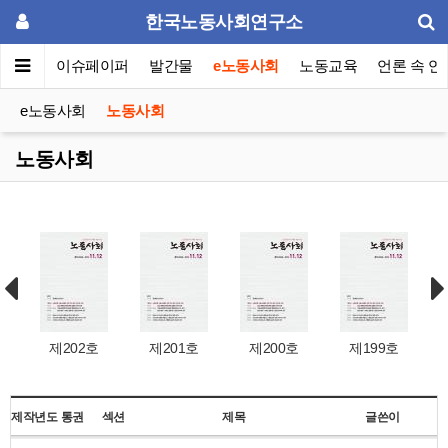
한국노동사회연구소
동포럼
이슈페이퍼
발간물
e노동사회
노동교육
언론 속 연
e노동사회
노동사회
노동사회
제202호
제201호
제200호
제199호
제작년도
통권
섹션
제목
글쓴이