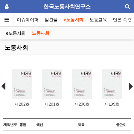
한국노동사회연구소
동포럼
이슈페이퍼
발간물
e노동사회
노동교육
언론 속 연
e노동사회
노동사회
노동사회
제202호
제201호
제200호
제199호
제작년도
통권
섹션
제목
글쓴이