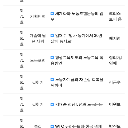
호
제
세계화와 노동조합운동의 임
크리스
71
기획번역
무
토퍼 응
호
제
가슴에 남
임재수 "입사 동기에서 30년
61
배지영
은 사람
삶의 동지로"
호
제
평생교육제도의 노동교육 적
정리:강
71
노동포럼
용방안
연배
호
제
노동자계급의 자존심 회복을
61
길찾기
김금수
위하여
호
제
71
길찾기
김대중 정권 5년과 노동운동
이원보
호
제
61
특집
WTO 뉴라운드와 한국 경제
박진도