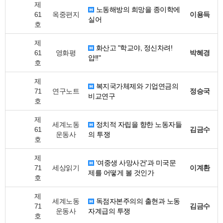
제
노동해방의 희망을 종이학에
61
옥중편지
이용득
실어
호
제
화산고 "학교야, 정신차려!
61
영화평
박혜경
얍!!"
호
제
복지국가체제와 기업연금의
71
연구노트
정승국
비교연구
호
제
세계노동
정치적 자립을 향한 노동자들
61
김금수
운동사
의 투쟁
호
제
'여중생 사망사건'과 미국문
71
세상읽기
이계환
제를 어떻게 볼 것인가
호
제
세계노동
독점자본주의의 출현과 노동
71
김금수
운동사
자계급의 투쟁
호