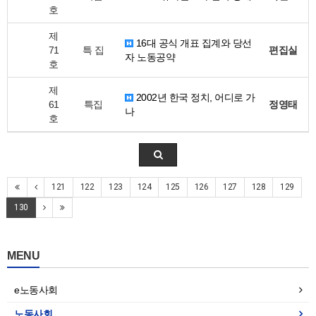
호
제
16대 공식 개표 집계와 당선
71
특 집
편집실
자 노동공약
호
제
2002년 한국 정치, 어디로 가
61
특집
정영태
나
호
121
122
123
124
125
126
127
128
129
130
MENU
e노동사회
노동사회