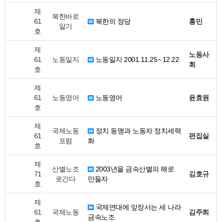
제
북한바로
61
북한의 정당
홍민
알기
호
제
노동사
61
노동일지
노동일지 2001.11.25∼12.22
회
호
제
61
노동영어
노동영어
윤효원
호
제
국제노동
정치 동맹과 노동자 정치세력
61
편집실
포럼
화
호
제
산별노조
2003년을 금속산별의 해로
71
김호규
로간다
만들자
호
제
국제연대에 앞장서는 세 나라
61
국제노동
김주희
금속노조