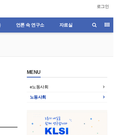
로그인
육
언론 속 연구소
자료실
MENU
e노동사회
노동사회
호
제196호
제195호
제194호
제193호