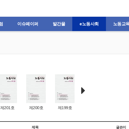
럼
이슈페이퍼
발간물
e노동사회
노동교
제201호
제200호
제199호
제198호
제197
제목
글쓴이