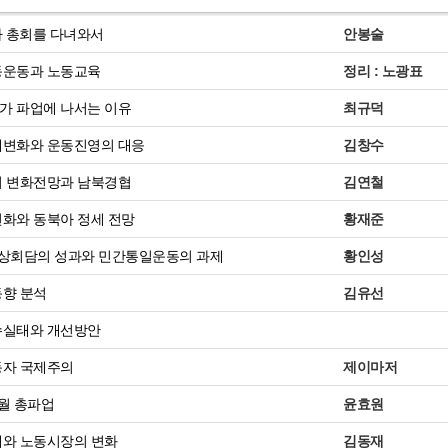
8차 총회를 다녀와서
안봉술
동운동과 노동교육
정리 : 노광표
 파업에 나서는 이유
최규덕
세변화와 운동진영의 대응
김창수
 변화전망과 남북경협
김연철
화와 동북아 정세 전망
황재준
상회담의 성과와 민간통일운동의 과제
황인성
향 분석
김유선
수실태와 개선방안
동자 국제주의
제이마저
5월 총파업
윤효원
와 노동시장의 변화
김동재