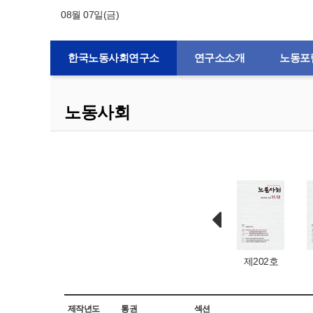
08월 07일(금)
한국노동사회연구소
연구소소개
노동포
노동사회
제132호
제1호
제203호
제202호
제작년도
통권
섹션