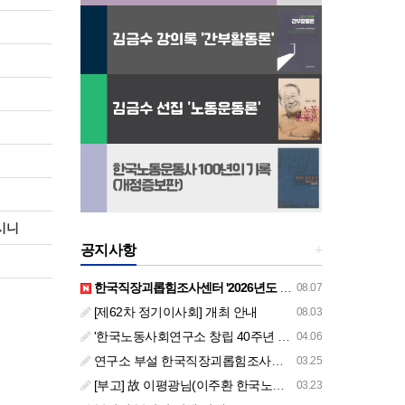
시니
공지사항
+
한국직장괴롭힘조사센터 '2026년도 하반기 주요 사업 안내' (교육/컨설팅)
08.07
[제62차 정기이사회] 개최 안내
08.03
'한국노동사회연구소 창립 40주년 기념 행사 안내'
04.06
연구소 부설 한국직장괴롭힘조사센터 '2026년도 주요 사업 안내' (교육/컨설팅)
03.25
[부고] 故 이평광님(이주환 한국노동사회연구소 부소장 부친상)
03.23