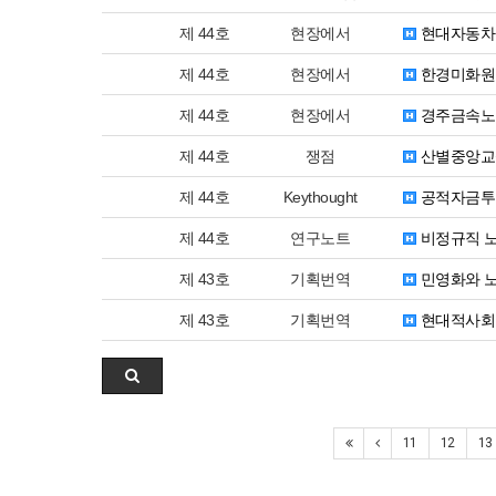
제 44호
현장에서
현대자동차
제 44호
현장에서
한경미화원
제 44호
현장에서
경주금속노
제 44호
쟁점
산별중앙교섭
제 44호
Keythought
공적자금투입
제 44호
연구노트
비정규직 노
제 43호
기획번역
민영화와 
제 43호
기획번역
현대적사회
11
12
13