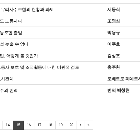
 우리사주조합의 현황과 과제
서동식
도 노동자다
조명심
동조합 출범
박용규
 늦출 수 없다
이주호
, 어떻게 볼 것인가
김상조
동자 보호 및 조직활동에 대한 비판적 검토
홍주환
노사관계
로베르토 페데르
주의 번역
번역 박창현
14
15
16
17
18
19
20