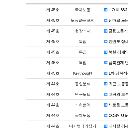
제 45호
국제노동
ILO 제 8
제 45호
노동교육 포럼
덴마크 노
제 45호
현장에서
금융노동자가
제 45호
특집
한반도 정
제 45호
특집
북한 경제의
제 45호
특집
남북관계 변
제 45호
Keythought
1차 남북정
제 44호
동향분석
최근 노동동
제 44호
연구노트
교원의 보
제 44호
기획번역
새로운 노
제 44호
국제노동
COSATU 
제 44호
디지털따라잡기
디지털 경제