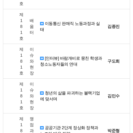
호
제
1
배
이동통신 판매직 노동과정과 실
8
움
김종진
태
1
터
호
제
이
1
슈
[인터뷰] 바람개비로 뭉친 학생과
8
와
구도희
청소노동자들의 연대
1
현
호
장
제
이
1
슈
청년의 삶을 파괴하는 블랙기업
8
와
김민수
에 맞서며
1
현
호
장
제
쟁
1
점
공공기관 2단계 정상화 정책과
8
과
박준형