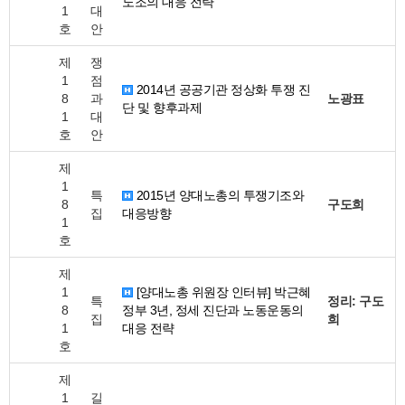
노조의 대응 전략
1
대
호
안
제
쟁
1
점
2014년 공공기관 정상화 투쟁 진
8
과
노광표
단 및 향후과제
1
대
호
안
제
1
특
2015년 양대노총의 투쟁기조와
8
구도희
집
대응방향
1
호
제
1
[양대노총 위원장 인터뷰] 박근혜
특
정리: 구도
8
정부 3년, 정세 진단과 노동운동의
집
희
1
대응 전략
호
제
1
길