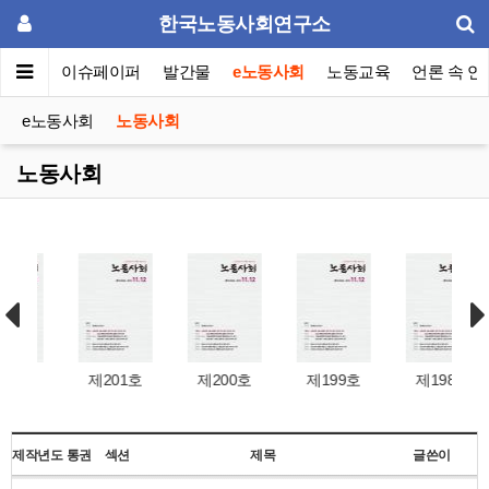
한국노동사회연구소
동포럼
이슈페이퍼
발간물
e노동사회
노동교육
언론 속 연
e노동사회
노동사회
노동사회
호
제201호
제200호
제199호
제198호
제작년도
통권
섹션
제목
글쓴이