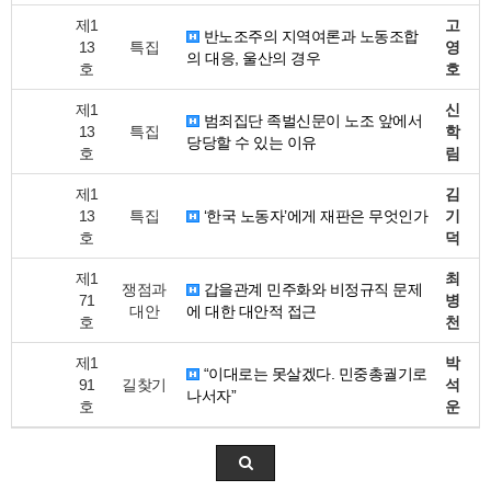
제1
고
반노조주의 지역여론과 노동조합
13
특집
영
의 대응, 울산의 경우
호
호
제1
신
범죄집단 족벌신문이 노조 앞에서
13
특집
학
당당할 수 있는 이유
호
림
제1
김
13
특집
‘한국 노동자’에게 재판은 무엇인가
기
호
덕
제1
최
쟁점과
갑을관계 민주화와 비정규직 문제
71
병
대안
에 대한 대안적 접근
호
천
제1
박
“이대로는 못살겠다. 민중총궐기로
91
길찾기
석
나서자”
호
운