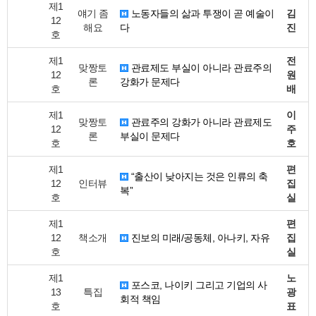
제1
얘기 좀
노동자들의 삶과 투쟁이 곧 예술이
김
12
해요
다
진
호
제1
전
맞짱토
관료제도 부실이 아니라 관료주의
12
원
론
강화가 문제다
호
배
제1
이
맞짱토
관료주의 강화가 아니라 관료제도
12
주
론
부실이 문제다
호
호
제1
편
“출산이 낮아지는 것은 인류의 축
12
인터뷰
집
복”
호
실
제1
편
12
책소개
진보의 미래/공동체, 아나키, 자유
집
호
실
제1
노
포스코, 나이키 그리고 기업의 사
13
특집
광
회적 책임
호
표