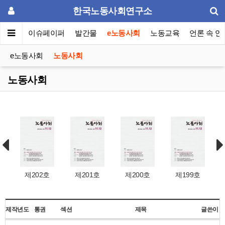
한국노동사회연구소
동포럼
이슈페이퍼
발간물
e노동사회
노동교육
언론 속 연
e노동사회
노동사회
노동사회
제202호
제201호
제200호
제199호
제19
제작년도
통권
섹션
제목
글쓴이