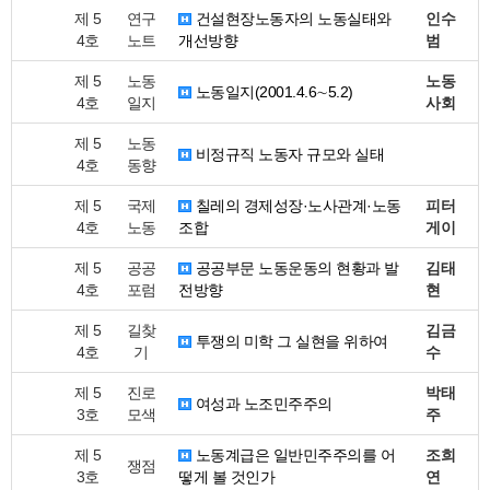
제 5
연구
건설현장노동자의 노동실태와
인수
4호
노트
개선방향
범
제 5
노동
노동
노동일지(2001.4.6∼5.2)
4호
일지
사회
제 5
노동
비정규직 노동자 규모와 실태
4호
동향
제 5
국제
칠레의 경제성장·노사관계·노동
피터
4호
노동
조합
게이
제 5
공공
공공부문 노동운동의 현황과 발
김태
4호
포럼
전방향
현
제 5
길찾
김금
투쟁의 미학 그 실현을 위하여
4호
기
수
제 5
진로
박태
여성과 노조민주주의
3호
모색
주
제 5
노동계급은 일반민주주의를 어
조희
쟁점
3호
떻게 볼 것인가
연