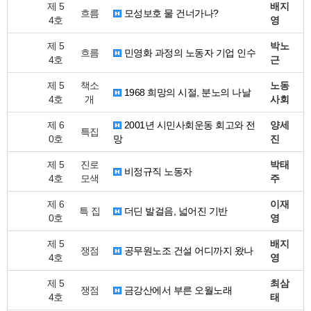
제 5
배지
흐름
모성보호 물 건너가나?
4호
영
제 5
박노
흐름
민영화 과정의 노동자 기업 인수
4호
근
제 5
책소
노동
1968 희망의 시절, 분노의 나날
4호
개
사회
제 6
2001년 시민사회운동 회고와 전
양세
특집
0호
망
진
제 5
진로
박태
비정규직 노동자
4호
모색
주
제 6
이재
특 집
더딘 발걸음, 넓어진 기반
0호
영
제 5
배지
쟁점
공무원노조 건설 어디까지 왔나
4호
영
제 5
최삼
쟁점
금강산에서 부른 오월노래
4호
태