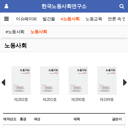
한국노동사회연구소
동포럼
이슈페이퍼
발간물
e노동사회
노동교육
언론 속 연
e노동사회
노동사회
노동사회
제202호
제201호
제200호
제199호
제작년도
통권
섹션
제목
글쓴이