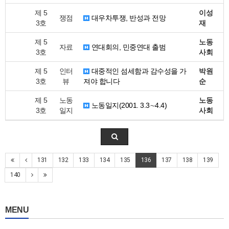
제 5
이성
쟁점
대우차투쟁, 반성과 전망
3호
재
제 5
노동
자료
연대회의, 민중연대 출범
3호
사회
제 5
인터
대중적인 섬세함과 감수성을 가
박원
3호
뷰
져야 합니다
순
제 5
노동
노동
노동일지(2001. 3.3∼4.4)
3호
일지
사회
131
132
133
134
135
136
137
138
139
140
MENU