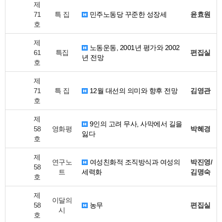
제
71
특 집
민주노동당 꾸준한 성장세
윤효원
호
제
노동운동, 2001년 평가와 2002
61
특집
편집실
년 전망
호
제
71
특 집
12월 대선의 의미와 향후 전망
김영관
호
제
9인의 고려 무사, 사막에서 길을
58
영화평
박혜경
잃다
호
제
연구노
여성친화적 조직방식과 여성의
박진영/
58
트
세력화
김명숙
호
제
이달의
58
농무
편집실
시
호