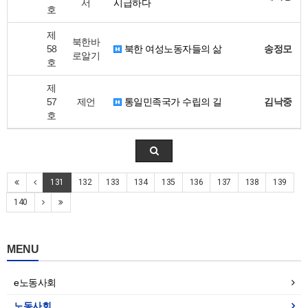
서
시급하다
호
제
북한바
58
북한 여성노동자들의 삶
송정모
로알기
호
제
57
제언
통일민족국가 수립의 길
김낙중
호
131
132
133
134
135
136
137
138
139
140
MENU
e노동사회
노동사회