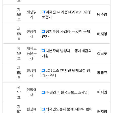
호
제
세상읽
미국은 '더러운 테러'에서 자유
58
남수경
기
로운가
호
제
현장에
장기투쟁 사업장, 무엇이 문제
58
배지영
서
인가
호
제
세계노
자본주의 발생과 노동자계급의
58
동운동
김금수
기원
호
사
제
현장에
금융노조 2001년 단체교섭 평
58
공광규
서
가와 과제
호
제
현장에
57
32일간의 한국일보노조파업
배지영
서
호
제
현장에
외국인노동자 문제, 대책마련이
57
배지영