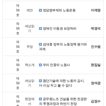
제
58
제언
정당명부제와 노동운동
이재영
호
제
세상읽
58
장애인 이동권 보장하라
박경석
기
호
제
김대중 정부의 노동정책 평가와
58
주장
인수범
과제
호
제
58
책소개
우리 민중의 노동사
편집실
호
제
세상읽
첨단기술에 의한 노동자 감시,
58
장여경
기
더 이상 두고 볼 수 없다
호
제
현장에
공무원노조 건설을 위한 전공련
58
김정수
서
의 투쟁과정과 하반기 전망