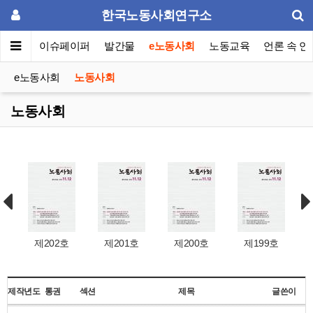
한국노동사회연구소
동포럼
이슈페이퍼
발간물
e노동사회
노동교육
언론 속 연
e노동사회
노동사회
노동사회
제202호
제201호
제200호
제199호
제작년도
통권
섹션
제목
글쓴이