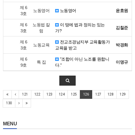
제 6
노동영어
노동영어
윤효원
3호
제 6
노동법 칼
이 땅에 법과 정의는 있는
김칠준
3호
럼
가?
제 6
전교조경남지부 교육활동가
노동교육
박경화
3호
교육을 받고
제 6
"조합이 아닌 노조를 원합니
특 집
이명규
9호
다."
121
122
123
124
125
126
127
128
129
130
MENU