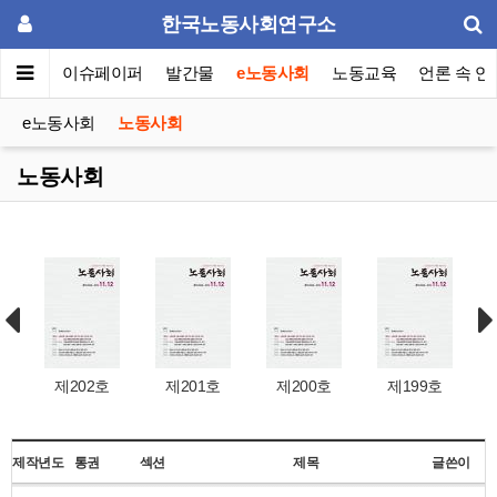
한국노동사회연구소
동포럼
이슈페이퍼
발간물
e노동사회
노동교육
언론 속 연
e노동사회
노동사회
노동사회
제202호
제201호
제200호
제199호
제작년도
통권
섹션
제목
글쓴이