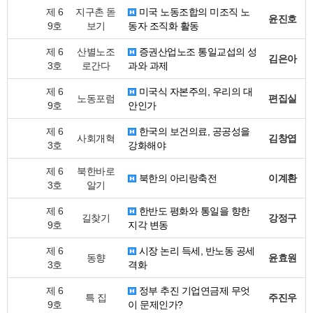
제 6
지구촌 돋
미국 노동조합의 미조직 노
윤진호
9호
보기
동자 조직화 활동
제 6
산별노조
증권산업노조 통일교섭의 성
김은아
3호
로간다
과와 과제
제 6
미국식 자본주의, 우리의 대
노동포럼
편집실
9호
안인가
제 6
한국의 보건의료, 공공성을
사회개혁
김창엽
3호
강화해야
제 6
북한바로
북한의 아리랑축전
이계환
3호
알기
제 6
한반도 평화와 통일을 향한
길찾기
강정구
9호
지각 변동
제 6
시장 논리 득세, 반노동 공세
동향
윤효원
3호
격화
제 6
정부 추진 기업연금제 무엇
특 집
주진우
9호
이 문제인가?