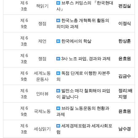
제 6
브루스 커밍스의 『한국현대
책읽기
편집실
3호
사』
제 6
한국노총 개혁특위 활동의
쟁점
이정식
9호
의미와 과제
제 6
제언
한국에서의 학살
한상훈
3호
제 6
쟁점
3사 노조 파업, 경과와 과제
윤효원
3호
제 6
세계노동
독점 단계로 이행한 자본주
김금수
9호
운동사
의
제 6
발전소 매각 철회해야 파업
정리:배
인터뷰
3호
이 끝납니다
지영
제 6
브라질 노동운동의 현황과
국제노동
윤효원
9호
과제
제 6
세계경제포럼과 세계사회포
세상읽기
남수경
3호
럼