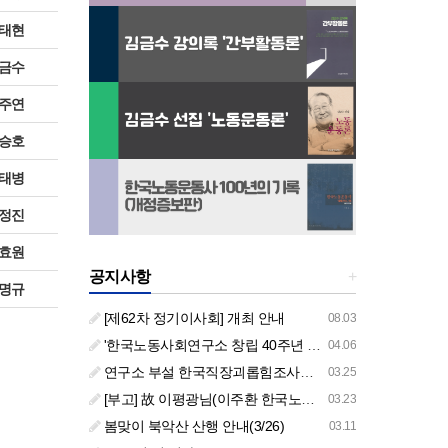
태현
금수
주연
승호
태병
정진
효원
공지사항
+
명규
[제62차 정기이사회] 개최 안내
08.03
'한국노동사회연구소 창립 40주년 기념 행사 안내'
04.06
연구소 부설 한국직장괴롭힘조사센터 '2026년도 주요 사업 안내' (교육/컨설팅)
03.25
[부고] 故 이평광님(이주환 한국노동사회연구소 부소장 부친상)
03.23
봄맞이 북악산 산행 안내(3/26)
03.11