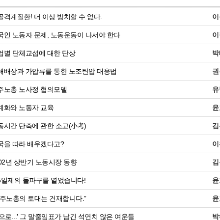
격계질환! 더 이상 방치할 수 없다.
이
인 노동자 문제, 노동운동이 나서야 한다
이
업별 단체교섭에 대한 단상
박
해배상과 가압류를 통한 노조탄압 대응법
권
주노총 노사정 협의모델
유
계화와 노동자 교육
윤
시간 단축에 관한 소고(小考)
김
국을 따라 배우겠다고?
이
02년 상반기 노동시장 동향
김
5일제의 돌파구를 열었습니다!
윤
주노총의 토대는 건재합니다.”
윤
으로...' 그 말줄임표가 남긴 석연치 않은 여운들
박