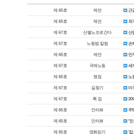
제 65호
제언
근골
제 65호
제언
외국
제 67호
산별노조로간다
산
제 67호
노동법 칼럼
손
제 65호
제언
민
제 67호
국제노동
세
제 65호
쟁점
노동
제 67호
길찾기
미
제 67호
특 집
20
제 65호
인터뷰
주
제 65호
인터뷰
“민
제 65호
영화읽기
'집