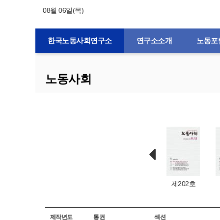
08월 06일(목)
한국노동사회연구소
연구소소개
노동포
노동사회
제132호
제1호
제203호
제202호
제작년도
통권
섹션