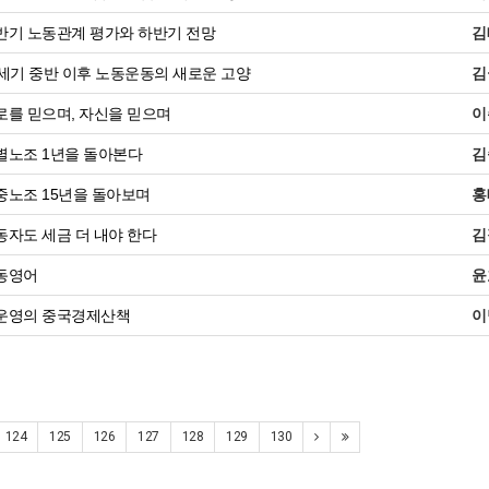
반기 노동관계 평가와 하반기 전망
김
세기 중반 이후 노동운동의 새로운 고양
김
를 믿으며, 자신을 믿으며
이
별노조 1년을 돌아본다
김
노조 15년을 돌아보며
홍
자도 세금 더 내야 한다
김
동영어
윤
운영의 중국경제산책
이
124
125
126
127
128
129
130