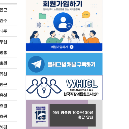
윤근
란주
태주
두섭
병홍
효원
유선
찬근
유선
효원
효원
혜경