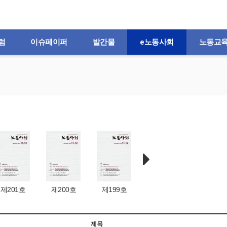
럼
이슈페이퍼
발간물
e노동사회
노동교
제201호
제200호
제199호
제198호
제197
제목