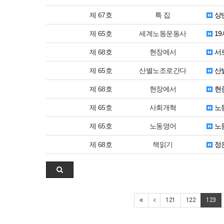
제 67호
특 집
상
제 65호
세계노동운동사
19
제 68호
현장에서
서로
제 65호
산별노조로간다
산
제 68호
현장에서
현중
제 65호
사회개혁
노동
제 65호
노동영어
노
제 68호
책읽기
정
121
122
123