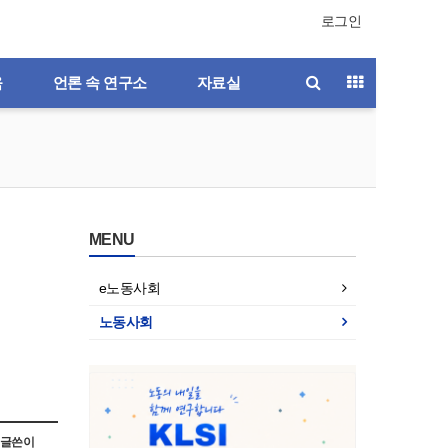
로그인
육
언론 속 연구소
자료실
MENU
e노동사회
노동사회
호
제196호
제195호
제194호
제193호
글쓴이