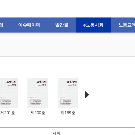
럼
이슈페이퍼
발간물
e노동사회
노동교
제201호
제200호
제199호
제198호
제197
제목