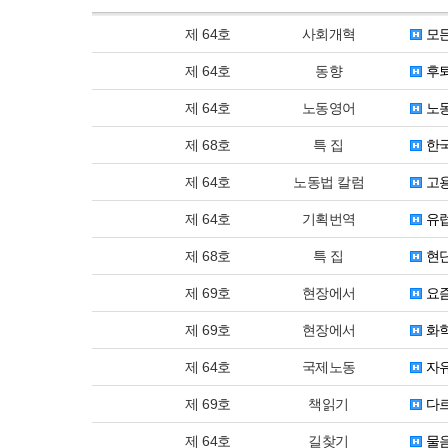
제 64호
사회개혁
모든
제 64호
동향
후퇴
제 64호
노동영어
노
제 68호
특 집
한국
제 64호
노동법 칼럼
고용
제 64호
기획번역
유럽
제 68호
특 집
현단
제 69호
현장에서
요즘
제 69호
현장에서
화학
제 64호
국제노동
자유
제 69호
책읽기
다르
제 64호
길찾기
물음