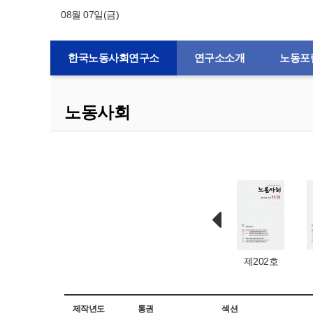
08월 07일(금)
한국노동사회연구소
연구소소개
노동포
노동사회
제132호
제1호
제203호
제202호
제작년도
통권
섹션