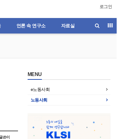
로그인
육
언론 속 연구소
자료실
MENU
e노동사회
노동사회
호
제196호
제195호
제194호
제193호
글쓴이