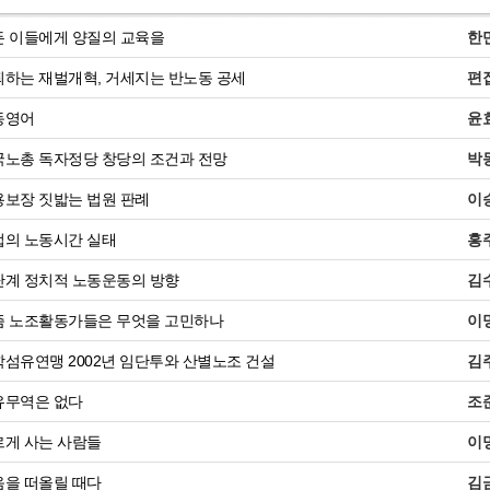
 이들에게 양질의 교육을
한
하는 재벌개혁, 거세지는 반노동 공세
편
동영어
윤
노총 독자정당 창당의 조건과 전망
박
보장 짓밟는 법원 판례
이
의 노동시간 실태
홍
계 정치적 노동운동의 방향
김
 노조활동가들은 무엇을 고민하나
이
섬유연맹 2002년 임단투와 산별노조 건설
김
무역은 없다
조
게 사는 사람들
이
을 떠올릴 때다
김