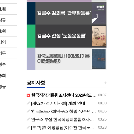
효원
창규
효원
지영
영두
정수
승회
공지사항
+
명규
한국직장괴롭힘조사센터 '2026년도 하반기 주요 사업 안내' (교육/컨설팅)
08.07
[제62차 정기이사회] 개최 안내
08.03
'한국노동사회연구소 창립 40주년 기념 행사 안내'
04.06
연구소 부설 한국직장괴롭힘조사센터 '2026년도 주요 사업 안내' (교육/컨설팅)
03.25
[부고] 故 이평광님(이주환 한국노동사회연구소 부소장 부친상)
03.23