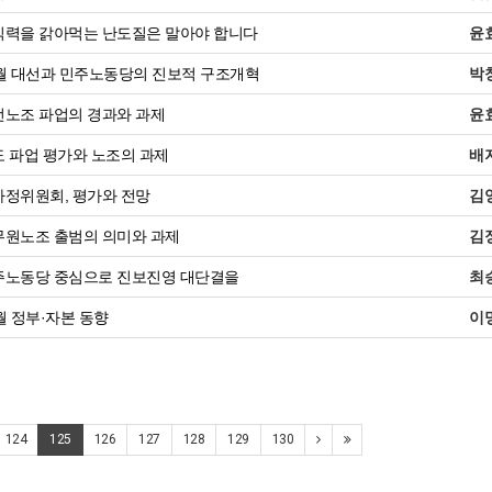
력을 갉아먹는 난도질은 말아야 합니다
윤
월 대선과 민주노동당의 진보적 구조개혁
박
노조 파업의 경과와 과제
윤
 파업 평가와 노조의 과제
배
정위원회, 평가와 전망
김
원노조 출범의 의미와 과제
김
노동당 중심으로 진보진영 대단결을
최
월 정부·자본 동향
이
124
125
126
127
128
129
130