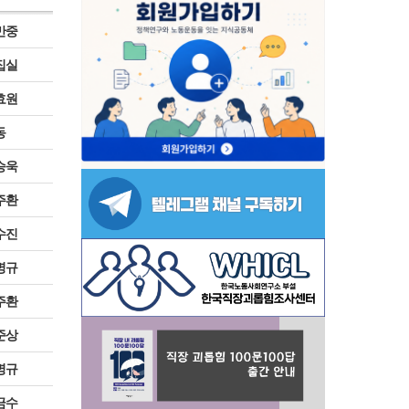
만중
집실
효원
동
승욱
주환
수진
명규
주환
준상
명규
금수