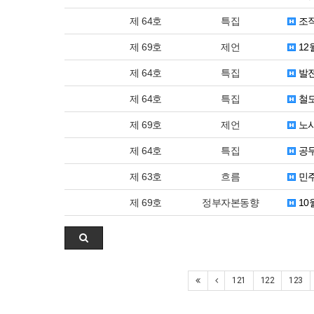
제 64호
특집
조직
제 69호
제언
12
제 64호
특집
발전
제 64호
특집
철도
제 69호
제언
노사
제 64호
특집
공무
제 63호
흐름
민주
제 69호
정부자본동향
10
121
122
123