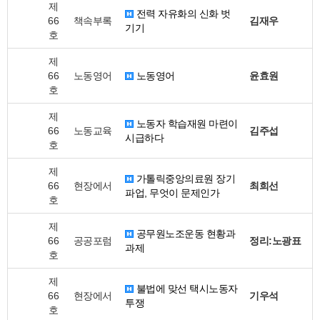
제
전력 자유화의 신화 벗
66
책속부록
김재우
기기
호
제
66
노동영어
노동영어
윤효원
호
제
노동자 학습재원 마련이
66
노동교육
김주섭
시급하다
호
제
가톨릭중앙의료원 장기
66
현장에서
최희선
파업, 무엇이 문제인가
호
제
공무원노조운동 현황과
66
공공포럼
정리:노광표
과제
호
제
불법에 맞선 택시노동자
66
현장에서
기우석
투쟁
호