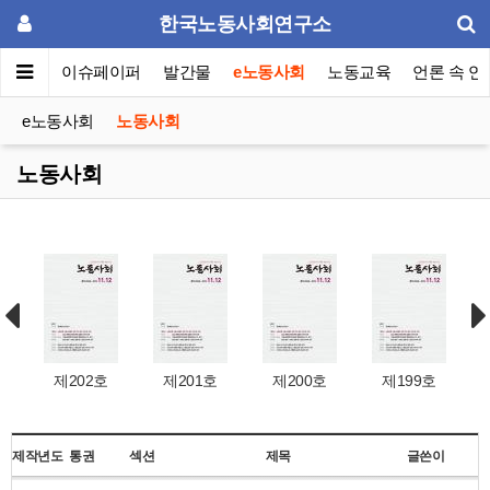
한국노동사회연구소
동포럼
이슈페이퍼
발간물
e노동사회
노동교육
언론 속 연
e노동사회
노동사회
노동사회
제202호
제201호
제200호
제199호
제작년도
통권
섹션
제목
글쓴이