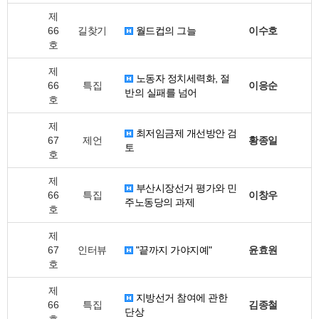
제
66
길찾기
월드컵의 그늘
이수호
호
제
노동자 정치세력화, 절
66
특집
이응순
반의 실패를 넘어
호
제
최저임금제 개선방안 검
67
제언
황종일
토
호
제
부산시장선거 평가와 민
66
특집
이창우
주노동당의 과제
호
제
67
인터뷰
"끝까지 가야지예"
윤효원
호
제
지방선거 참여에 관한
66
특집
김종철
단상