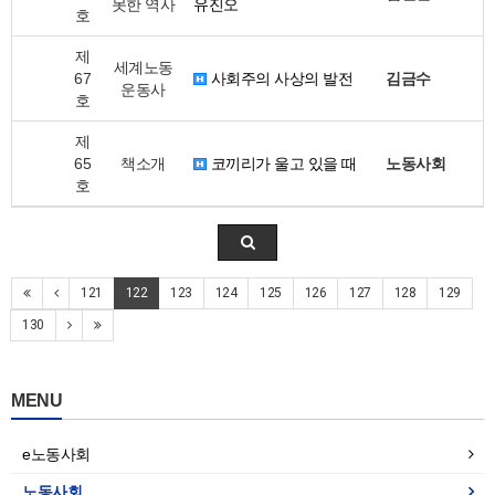
못한 역사
유진오
호
제
세계노동
67
사회주의 사상의 발전
김금수
운동사
호
제
65
책소개
코끼리가 울고 있을 때
노동사회
호
121
122
123
124
125
126
127
128
129
130
MENU
e노동사회
노동사회