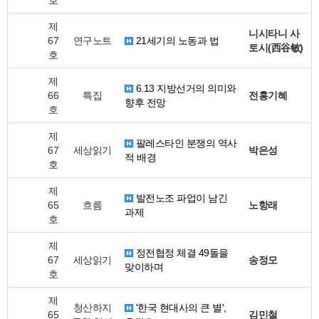
호
제
니시타니 사
67
연구노트
21세기의 노동과 법
토시(西谷敏)
호
제
6.13 지방선거의 의미와
66
특집
전홍기혜
향후 전망
호
제
팔레스타인 분쟁의 역사
67
세상읽기
박은성
적 배경
호
제
발전노조 파업이 남긴
65
흐름
노항래
과제
호
제
정전협정 체결 49돌을
67
세상읽기
송정모
맞이하며
호
제
청산하지
'한국 현대사의 큰 별',
65
김민철