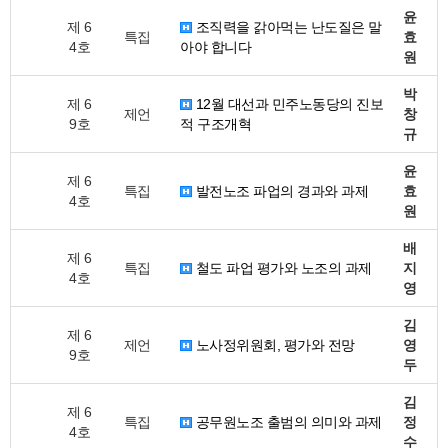
윤
제 6
조직력을 갉아먹는 난도질은 말
특집
효
4호
아야 합니다
원
박
제 6
12월 대선과 민주노동당의 진보
제언
창
9호
적 구조개혁
규
윤
제 6
특집
발전노조 파업의 경과와 과제
효
4호
원
배
제 6
특집
철도 파업 평가와 노조의 과제
지
4호
영
김
제 6
제언
노사정위원회, 평가와 전망
영
9호
두
김
제 6
특집
공무원노조 출범의 의미와 과제
정
4호
수