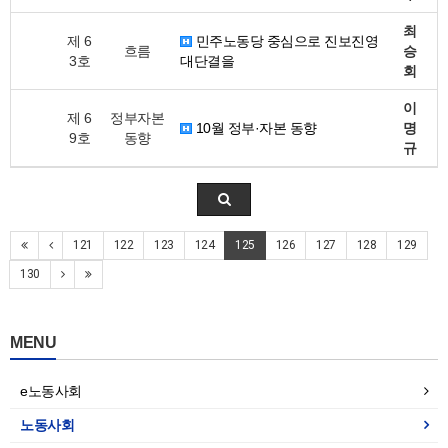
최
제 6
민주노동당 중심으로 진보진영
흐름
승
3호
대단결을
회
이
제 6
정부자본
10월 정부·자본 동향
명
9호
동향
규
121
122
123
124
125
126
127
128
129
130
MENU
e노동사회
노동사회