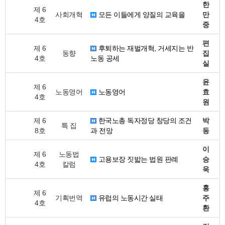
한
제 6
사회개혁
모든 이들에게 양질의 교육을
만
4호
중
편
제 6
후퇴하는 재벌개혁, 거세지는 반
동향
집
4호
노동 공세
실
윤
제 6
노동영어
노동영어
효
4호
원
제 6
한국노총 독자정당 창당의 조건
박
특 집
8호
과 전망
동
이
제 6
노동법
고용보장 짓밟는 법원 판례
승
4호
칼럼
욱
홍
제 6
기획번역
유럽의 노동시간 실태
주
4호
환