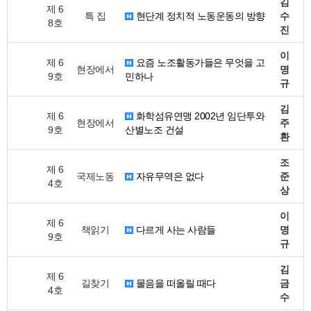
김
제 6
특 집
현단계 정치적 노동운동의 방향
수
8호
진
이
제 6
요즘 노조활동가들은 무엇을 고
현장에서
명
9호
민하나
규
김
제 6
화학섬유연맹 2002년 임단투와
현장에서
주
9호
산별노조 건설
환
조
제 6
국제노동
자유무역은 없다
준
4호
상
이
제 6
책읽기
다르게 사는 사람들
명
9호
규
김
제 6
길찾기
물음을 떠올릴 때다
금
4호
수