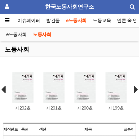
한국노동사회연구소
동포럼
이슈페이퍼
발간물
e노동사회
노동교육
언론 속 연
e노동사회
노동사회
노동사회
제202호
제201호
제200호
제199호
제작년도
통권
섹션
제목
글쓴이