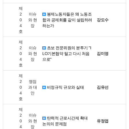
제
2
이슈
봉제노동자들은 왜 노동조
0
와 현
합과 공제회를 같이 설립하려
강도수
4
장
하는가
호
제
2
이슈
초보 전문위원의 분투기 "I
0
와 현
LO기본협약 털고 다시 처음
김미영
4
장
으로"
호
제
2
쟁점
0
과 대
비정규직 규모와 실태
김유선
4
안
호
제
2
이슈
탄력적 근로시간제 확대
0
와 현
유정엽
논의의 문제점
4
장