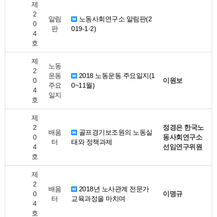
제
2
알림
노동사회연구소 알림판(2
0
판
019-1·2)
4
호
제
노동
2
운동
2018 노동운동 주요일지(1
0
이원보
주요
0~11월)
4
일지
호
제
2
정경은 한국노
배움
골프경기보조원의 노동실
0
동사회연구소
터
태와 정책과제
4
선임연구위원
호
제
2
배움
2018년 노사관계 전문가
0
이명규
터
교육과정을 마치며
4
호