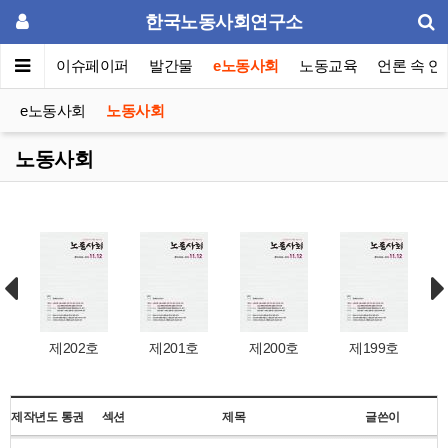
한국노동사회연구소
동포럼
이슈페이퍼
발간물
e노동사회
노동교육
언론 속 연
e노동사회
노동사회
노동사회
제202호
제201호
제200호
제199호
제작년도
통권
섹션
제목
글쓴이