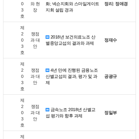
0
와 현
화; 넥슨지회와 스마일게이트
정리: 정애경
3
장
지회 설립 경과
호
제
2
쟁점
2018년 보건의료노조 산
0
과 대
정재수
별중앙교섭의 결과와 과제
3
안
호
제
2
쟁점
4년 만에 진행된 금융노조
0
과 대
산별교섭의 결과, 평가 및 과
공광규
3
안
제
호
제
2
쟁점
금속노조 2018년 산별교
0
과 대
정일부
섭 평가와 향후 과제
3
안
호
제