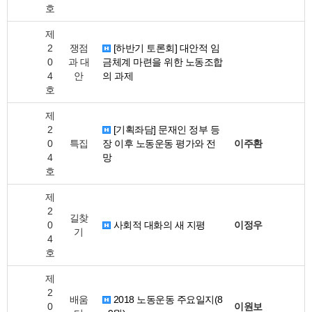
호
제
2
쟁점
[하반기 토론회] 대안적 임
0
과 대
금체계 마련을 위한 노동조합
4
안
의 과제
호
제
2
[기획좌담] 문재인 정부 등
0
특집
장 이후 노동운동 평가와 전
이주환
4
망
호
제
2
길찾
0
사회적 대화의 새 지평
이정우
기
4
호
제
2
배움
2018 노동운동 주요일지(8
0
이원보