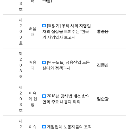
터
~9월)
3
호
제
2
[책읽기] 우리 사회 자영업
배움
0
자의 실상을 보여주는 ‘한국
홍종윤
터
3
의 자영업자 보고서’
호
제
2
배움
[연구노트] 금융산업 노동
0
김종진
터
실태와 정책과제
3
호
제
2
이슈
2018년 강사법 개선 합의
0
와 현
임순광
안의 주요 내용과 의의
3
장
호
제
2
이슈
게임업계 노동자들의 조직