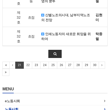
동
영의 분투
철
호
제
산별노조의시대, 남부지역노조
김현
32
초점
의 전망
미
호
제
인쇄노동자의 새로운 희망을 위
탁종
32
초점
하여
렬
호
21
22
23
24
25
26
27
28
29
30
MENU
e노동사회
노동사회