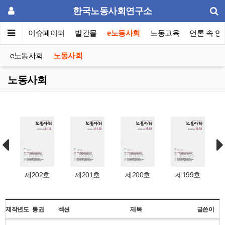
한국노동사회연구소
동포럼
이슈페이퍼
발간물
e노동사회
노동교육
언론 속 연
e노동사회
노동사회
노동사회
제202호
제201호
제200호
제199호
제작년도
통권
섹션
제목
글쓴이