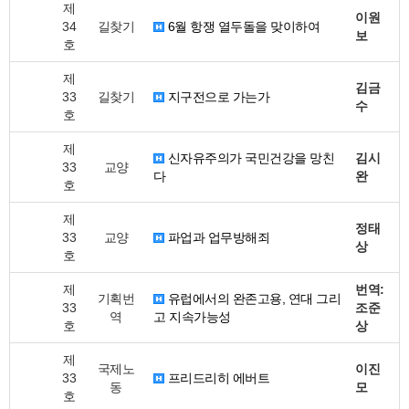
제
이원
34
길찾기
6월 항쟁 열두돌을 맞이하여
보
호
제
김금
33
길찾기
지구전으로 가는가
수
호
제
신자유주의가 국민건강을 망친
김시
33
교양
다
완
호
제
정태
33
교양
파업과 업무방해죄
상
호
제
번역:
기획번
유럽에서의 완존고용, 연대 그리
33
조준
역
고 지속가능성
호
상
제
국제노
이진
33
프리드리히 에버트
동
모
호