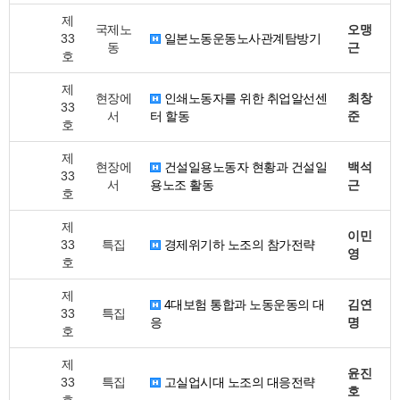
제
국제노
오맹
33
일본노동운동노사관계탐방기
동
근
호
제
현장에
인쇄노동자를 위한 취업알선센
최창
33
서
터 할동
준
호
제
현장에
건설일용노동자 현황과 건설일
백석
33
서
용노조 활동
근
호
제
이민
33
특집
경제위기하 노조의 참가전략
영
호
제
4대보험 통합과 노동운동의 대
김연
33
특집
응
명
호
제
윤진
33
특집
고실업시대 노조의 대응전략
호