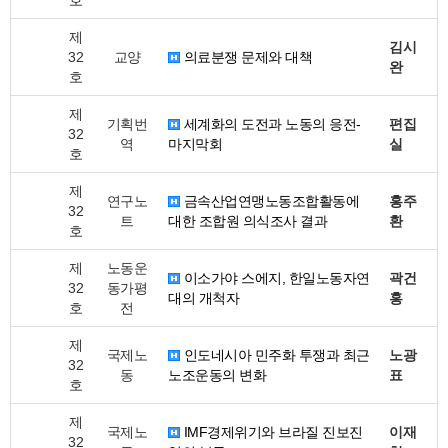
호
제
김시
32
교양
의료분쟁 문제와 대책
완
호
제
기획번
세계화의 도전과 노동의 응전-
편집
32
역
마지막회
실
호
제
연구노
금속산업연맹노동조합활동에
홍주
32
트
대한 조합원 의식조사 결과
환
호
제
노동운
이소가야 스에지, 한일노동자연
곽건
32
동가평
대의 개척자
홍
호
전
제
국제노
인도네시아 민주화 투쟁과 최근
노광
32
동
노조운동의 변화
표
호
제
국제노
IMF경제위기와 브라질 진보진
이재
32