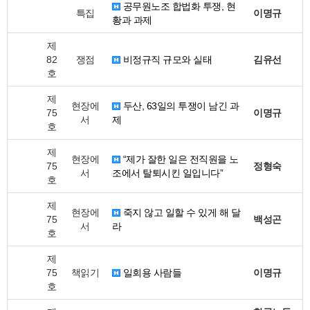
공무원노조 합법화 투쟁, 현
특집
이명규
황과 과제
제
82
쟁점
비정규직 규모와 실태
김유선
호
제
현장에
두산, 63일의 투쟁이 남긴 과
75
이명규
서
제
호
제
현장에
“제가 잘한 일은 전직원을 노
75
정형숙
서
조에서 탈퇴시킨 일입니다”
호
제
현장에
죽지 않고 일할 수 있게 해 달
75
백성곤
서
라
호
제
75
책읽기
일회용 사람들
이명규
호