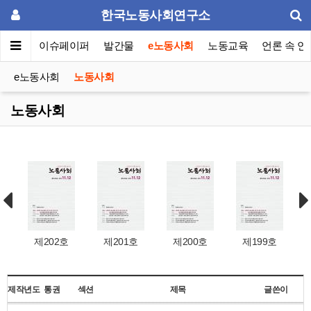
한국노동사회연구소
동포럼
이슈페이퍼
발간물
e노동사회
노동교육
언론 속 연
e노동사회
노동사회
노동사회
제202호
제201호
제200호
제199호
제작년도
통권
섹션
제목
글쓴이