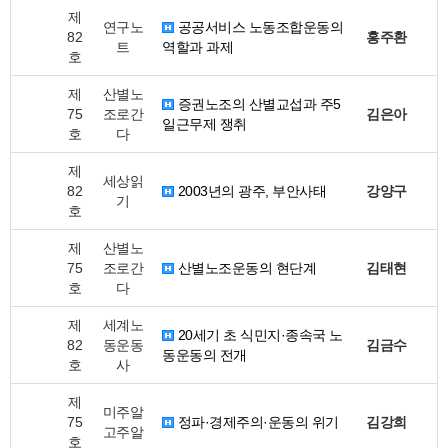
제
연구노
공공서비스 노동조합운동의
82
홍주환
트
역할과 과제
호
제
산별노
증권노조의 산별교섭과 주5
75
조로간
김은아
일근무제 쟁취
호
다
제
세상읽
82
2003년의 광주, 부안사태
강양구
기
호
제
산별노
75
조로간
산별노조운동의 현단계
김태현
호
다
제
세계노
20세기 초 식민지·종속국 노
82
동운동
김금수
동운동의 전개
호
사
제
미주알
75
정파·경제주의·운동의 위기
김강희
고주알
호