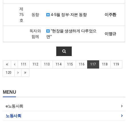
제
75
동향
4·5월 정부·자본 동향
이주환
호
독자와
"현장을 생생하게 다루었으
이명규
함께
면"
111
112
113
114
115
116
117
118
119
120
MENU
e노동사회
노동사회