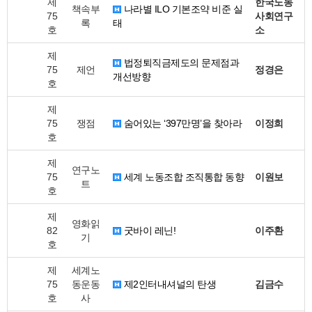
제
한국노동
책속부
나라별 ILO 기본조약 비준 실
75
사회연구
록
태
호
소
제
법정퇴직금제도의 문제점과
75
제언
정경은
개선방향
호
제
75
쟁점
숨어있는 ‘397만명’을 찾아라
이정희
호
제
연구노
75
세계 노동조합 조직통합 동향
이원보
트
호
제
영화읽
82
굿바이 레닌!
이주환
기
호
제
세계노
75
동운동
제2인터내셔널의 탄생
김금수
호
사