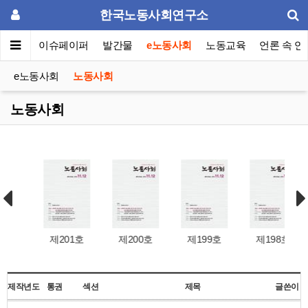
한국노동사회연구소
동포럼
이슈페이퍼
발간물
e노동사회
노동교육
언론 속 연
e노동사회
노동사회
노동사회
호
제201호
제200호
제199호
제198호
제작년도
통권
섹션
제목
글쓴이