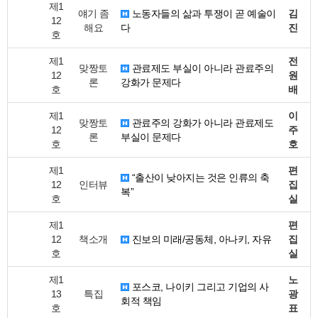
제1
얘기 좀
노동자들의 삶과 투쟁이 곧 예술이
김
12
해요
다
진
호
제1
전
맞짱토
관료제도 부실이 아니라 관료주의
12
원
론
강화가 문제다
호
배
제1
이
맞짱토
관료주의 강화가 아니라 관료제도
12
주
론
부실이 문제다
호
호
제1
편
“출산이 낮아지는 것은 인류의 축
12
인터뷰
집
복”
호
실
제1
편
12
책소개
진보의 미래/공동체, 아나키, 자유
집
호
실
제1
노
포스코, 나이키 그리고 기업의 사
13
특집
광
회적 책임
호
표