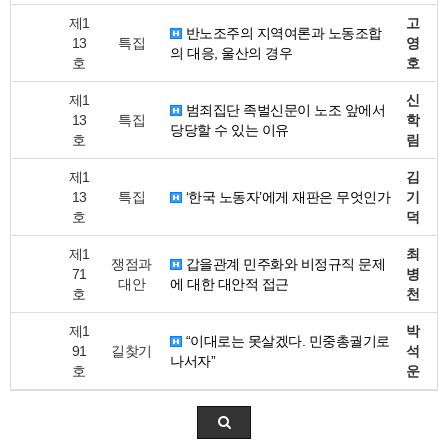
제1
고
반노조주의 지역여론과 노동조합
13
특집
영
의 대응, 울산의 경우
호
호
제1
신
범죄집단 족벌신문이 노조 앞에서
13
특집
학
당당할 수 있는 이유
호
림
제1
김
13
특집
‘한국 노동자’에게 재판은 무엇인가
기
호
덕
제1
최
쟁점과
갑을관계 민주화와 비정규직 문제
71
병
대안
에 대한 대안적 접근
호
천
제1
박
“이대로는 못살겠다. 민중총궐기로
91
길찾기
석
나서자”
호
운