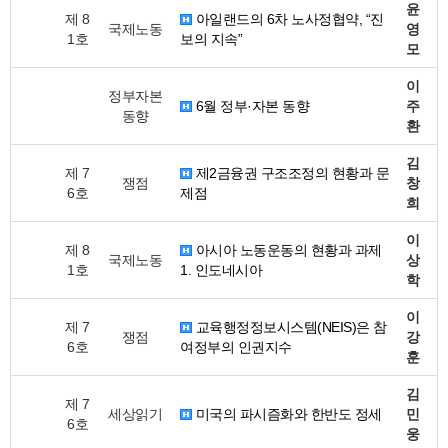
윤
제 8
아일랜드의 6차 노사정협약, “진
국제노동
영
1호
보의 지속”
모
이
정부자본
6월 정부·자본 동향
주
동향
환
김
제 7
제2금융권 구조조정의 현황과 문
쟁점
창
6호
제점
희
이
제 8
아시아 노동운동의 현황과 과제
국제노동
상
1호
1. 인도네시아
학
이
제 7
교육행정정보시스템(NEIS)은 참
쟁점
강
6호
여정부의 인권지수
훈
김
제 7
세상읽기
미국의 파시즘화와 한반도 정세
민
6호
웅