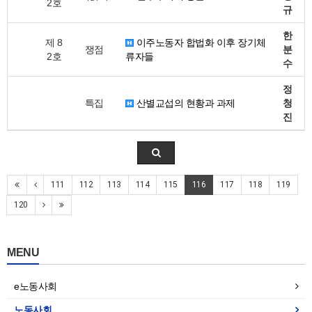
2호
규
한
제 8
이주노동자 합법화 이후 장기체
쟁점
분
2호
류자들
수
정
특집
산별교섭의 현황과 과제
청
진
111
112
113
114
115
116
117
118
119
120
MENU
e노동사회
노동사회