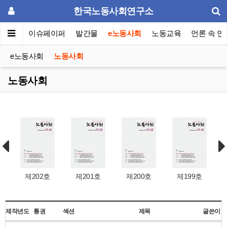
한국노동사회연구소
동포럼
이슈페이퍼
발간물
e노동사회
노동교육
언론 속 연
e노동사회
노동사회
노동사회
제202호
제201호
제200호
제199호
제작년도
통권
섹션
제목
글쓴이