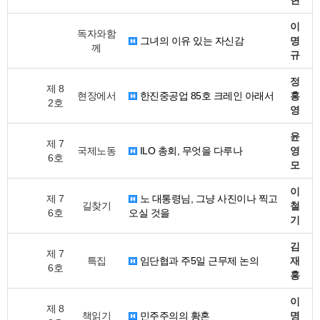
현
이
독자와함
그녀의 이유 있는 자신감
명
께
규
정
제 8
현장에서
한진중공업 85호 크레인 아래서
홍
2호
영
윤
제 7
국제노동
ILO 총회, 무엇을 다루나
영
6호
모
이
제 7
노 대통령님, 그냥 사진이나 찍고
길찾기
철
6호
오실 것을
기
김
제 7
특집
임단협과 주5일 근무제 논의
재
6호
홍
이
제 8
책읽기
민주주의의 황혼
명