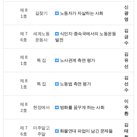
신
제 8
길찾기
노동자가 자살하는 사회
광
1호
영
김
제 7
세계노동
식민지·종속국에서의 노동운동
금
6호
운동사
발전
수
김
제 8
특 집
노사관계 측면 평가
유
1호
선
김
제 8
특 집
노동법 측면 평가
선
1호
수
이
제 8
현장에서
방화를 꿈꾸게 하는 사회
주
2호
환
김
제 7
미주알고
화물연대 파업이 남긴 문제들
태
6호
주알