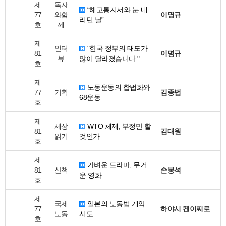
제
독자
“해고통지서와 눈 내
77
와함
이명규
리던 날”
호
께
제
인터
"한국 정부의 태도가
81
이명규
뷰
많이 달라졌습니다."
호
제
노동운동의 합법화와
77
기획
김종법
68운동
호
제
세상
WTO 체제, 부정만 할
81
김대원
읽기
것인가
호
제
가벼운 드라마, 무거
81
산책
손봉석
운 영화
호
제
국제
일본의 노동법 개악
77
하야시 켄이찌로
노동
시도
호