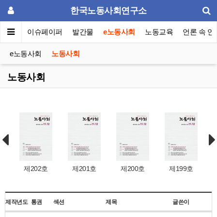
한국노동사회연구소
동포럼
이슈페이퍼
발간물
e노동사회
노동교육
언론 속 연
e노동사회
노동사회
노동사회
제202호
제201호
제200호
제199호
제작년도
통권
섹션
제목
글쓴이