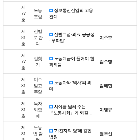
제
노동
정보통신산업의 고용
77
포럼
관계
호
제
산별
산별교섭·의료 공공성
81
로 간
이주호
·‘무파업’
호
다
제
길찾
노동계급이 풀어야 할
77
김수행
기
과제들
호
제
미주
노동자와 '역사'의 의
81
알고
김태현
미
호
주알
제
독자
시야를 넓혀 주는
81
와함
이명규
『노동사회』가 되길…
호
께
제
노동
'가진자의 덫'에 갇힌
81
법 칼
권두섭
법원