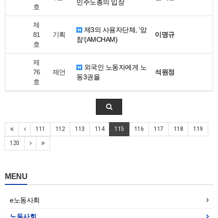
민주노총의 입장
호
제
제3의 사용자단체, ‘암
81
기획
이명규
참’(AMCHAM)
호
제
외국인 노동자에게 노
76
제언
석원정
동3권을
호
111
112
113
114
115
116
117
118
119
120
MENU
e노동사회
노동사회