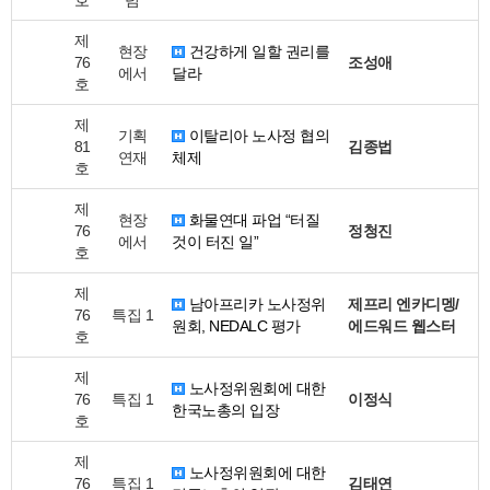
호
럼
제
현장
건강하게 일할 권리를
76
조성애
에서
달라
호
제
기획
이탈리아 노사정 협의
81
김종법
연재
체제
호
제
현장
화물연대 파업 “터질
76
정청진
에서
것이 터진 일”
호
제
남아프리카 노사정위
제프리 엔카디멩/
76
특집 1
원회, NEDALC 평가
에드워드 웹스터
호
제
노사정위원회에 대한
76
특집 1
이정식
한국노총의 입장
호
제
노사정위원회에 대한
76
특집 1
김태연