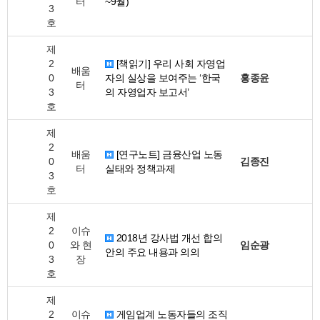
터
~9월)
3
호
제
2
[책읽기] 우리 사회 자영업
배움
0
자의 실상을 보여주는 ‘한국
홍종윤
터
3
의 자영업자 보고서’
호
제
2
배움
[연구노트] 금융산업 노동
0
김종진
터
실태와 정책과제
3
호
제
2
이슈
2018년 강사법 개선 합의
0
와 현
임순광
안의 주요 내용과 의의
3
장
호
제
2
이슈
게임업계 노동자들의 조직