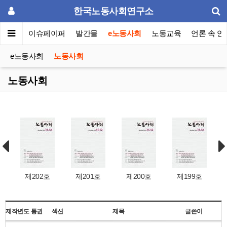
한국노동사회연구소
동포럼
이슈페이퍼
발간물
e노동사회
노동교육
언론 속 연
e노동사회
노동사회
노동사회
제202호
제201호
제200호
제199호
제작년도
통권
섹션
제목
글쓴이