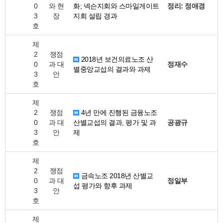
0
와 현
화; 넥슨지회와 스마일게이트
정리: 정애경
3
장
지회 설립 경과
호
제
2
쟁점
2018년 보건의료노조 산
0
과 대
정재수
별중앙교섭의 결과와 과제
3
안
호
제
2
쟁점
4년 만에 진행된 금융노조
0
과 대
산별교섭의 결과, 평가 및 과
공광규
3
안
제
호
제
2
쟁점
금속노조 2018년 산별교
0
과 대
정일부
섭 평가와 향후 과제
3
안
호
제