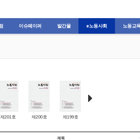
럼
이슈페이퍼
발간물
e노동사회
노동교
제201호
제200호
제199호
제198호
제197
제목