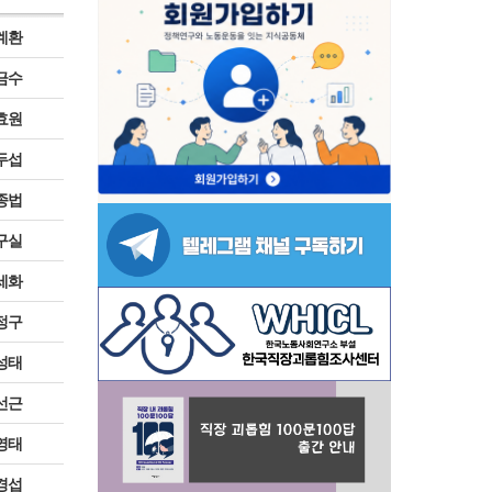
계환
금수
효원
두섭
종법
구실
세화
정구
성태
선근
영태
경섭