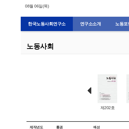
08월 06일(목)
한국노동사회연구소
연구소소개
노동포
노동사회
제132호
제1호
제203호
제202호
제작년도
통권
섹션