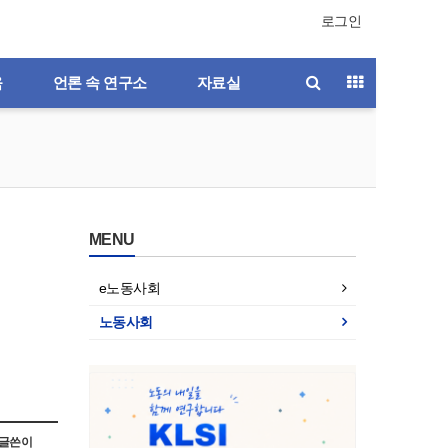
로그인
육
언론 속 연구소
자료실
MENU
e노동사회
노동사회
호
제196호
제195호
제194호
제193호
글쓴이