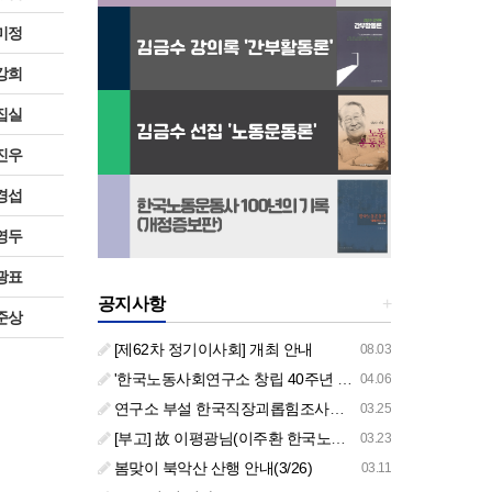
미정
강희
집실
진우
경섭
영두
광표
공지사항
+
준상
[제62차 정기이사회] 개최 안내
08.03
'한국노동사회연구소 창립 40주년 기념 행사 안내'
04.06
연구소 부설 한국직장괴롭힘조사센터 '2026년도 주요 사업 안내' (교육/컨설팅)
03.25
[부고] 故 이평광님(이주환 한국노동사회연구소 부소장 부친상)
03.23
봄맞이 북악산 산행 안내(3/26)
03.11