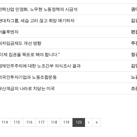
전력산업 민영화, 노무현 노동정책의 시금석
권
현대차그룹, 세습 고리 끊고 희망 얘기하자
김
어플루엔자
편
최저임금제도 개선 방향
주
이제 집권을 목표로 해야 합니다."
정
경제민주주의에 대한 노조간부 의식조사 결과
김
외국인투자기업과 노동조합운동
노
유산계급의 나라로 치닫는 미국
조
114
115
116
117
118
119
120