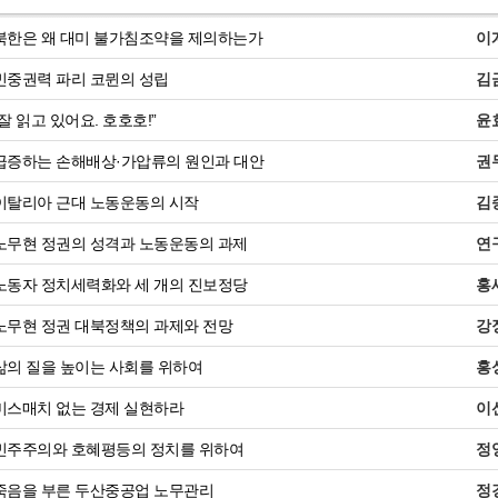
북한은 왜 대미 불가침조약을 제의하는가
이
민중권력 파리 코뮌의 성립
김
잘 읽고 있어요. 호호호!”
윤
급증하는 손해배상·가압류의 원인과 대안
권
이탈리아 근대 노동운동의 시작
김
노무현 정권의 성격과 노동운동의 과제
연
노동자 정치세력화와 세 개의 진보정당
홍
노무현 정권 대북정책의 과제와 전망
강
삶의 질을 높이는 사회를 위하여
홍
미스매치 없는 경제 실현하라
이
민주주의와 호혜평등의 정치를 위하여
정
죽음을 부른 두산중공업 노무관리
정