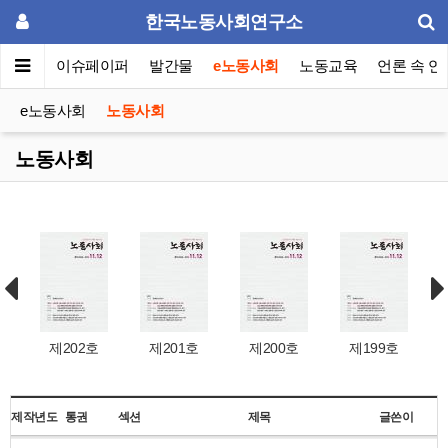
한국노동사회연구소
동포럼
이슈페이퍼
발간물
e노동사회
노동교육
언론 속 연
e노동사회
노동사회
노동사회
제202호
제201호
제200호
제199호
제작년도
통권
섹션
제목
글쓴이