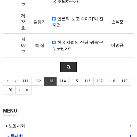
국 후퇴하는가
호
제
언론의 '노조 죽이기'와 진
78
길찾기
손석춘
지전
호
제
한국 사회의 진짜 '귀족'은
80
특 집
이명규
누구인가?
호
111
112
113
114
115
116
117
118
119
120
MENU
e노동사회
노동사회