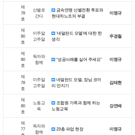
제
산별로
금속연맹 산별전환 투표와
78
이명규
간다
현대차노조의 부결
호
제
미주알
‘네덜란드 모델’에 대한 한
80
주경철
고주알
생각
호
제
독자와
80
“성공사례를 실어 주세요”
이명규
함께
호
제
미주알
네덜란드 모델, 장님 코끼
78
김태현
고주알
리 만지기
호
제
노동교
조합원 가족과 함께 하는
80
강연배
육
노동교육
호
제
독자와
77
23층 파업 현장
이명규
함께