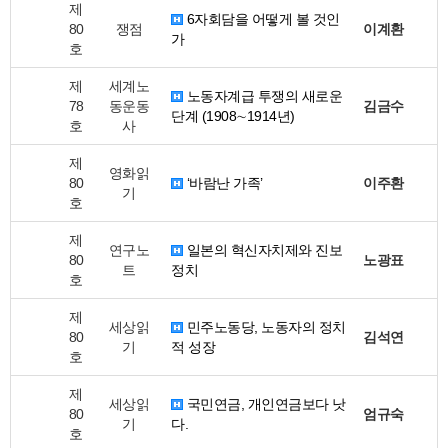
제
6자회담을 어떻게 볼 것인
80
쟁점
이계환
가
호
제
세계노
노동자계급 투쟁의 새로운
78
동운동
김금수
단계 (1908∼1914년)
호
사
제
영화읽
80
‘바람난 가족’
이주환
기
호
제
연구노
일본의 혁신자치제와 진보
80
노광표
트
정치
호
제
세상읽
민주노동당, 노동자의 정치
80
김석연
기
적 성장
호
제
세상읽
국민연금, 개인연금보다 낫
80
엄규숙
기
다.
호