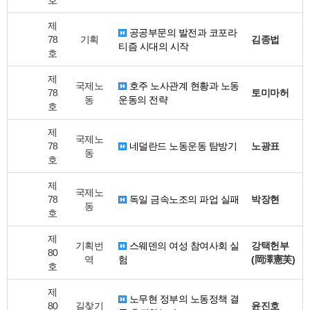
호
제
공공부문의 발전과 코포라
78
기획
김종법
티즘 시대의 시작
호
제
국제노
호주 노사관계 현황과 노동
78
토미마허
동
운동의 전략
호
제
국제노
78
네덜란드 노동운동 탐방기
노광표
동
호
제
국제노
78
독일 금속노조의 파업 실패
박장현
동
호
제
기획번
스웨덴의 여성 참여사회 실
강택헌부
80
역
험
(岡澤憲芙)
호
제
노무현 정부의 노동정책 결
80
길찾기
윤진호