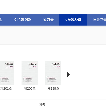
럼
이슈페이퍼
발간물
e노동사회
노동교
제201호
제200호
제199호
제198호
제197
제목