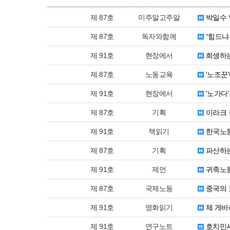
제 87호
미주알고주알
박일수 
제 87호
독자와함께
“힘드냐
제 91호
현장에서
희생하는
제 87호
노동교육
'노조꾼
제 91호
현장에서
'노가다
제 87호
기획
이라크 
제 91호
책읽기
한국노동
제 87호
기획
파산하는
제 91호
제언
귀족노동
제 87호
국제노동
중국의 
제 91호
영화읽기
체 게바
제 91호
연구노트
호치민시