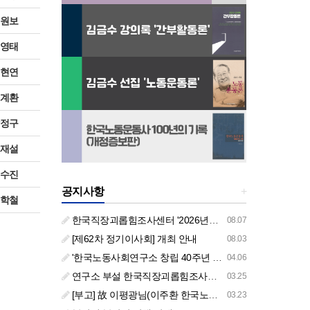
원보
영태
현연
계환
정구
재설
수진
공지사항
+
학철
한국직장괴롭힘조사센터 '2026년도 하반기 주요 사업 안내' (교육/컨설팅)
08.07
[제62차 정기이사회] 개최 안내
08.03
'한국노동사회연구소 창립 40주년 기념 행사 안내'
04.06
연구소 부설 한국직장괴롭힘조사센터 '2026년도 주요 사업 안내' (교육/컨설팅)
03.25
[부고] 故 이평광님(이주환 한국노동사회연구소 부소장 부친상)
03.23