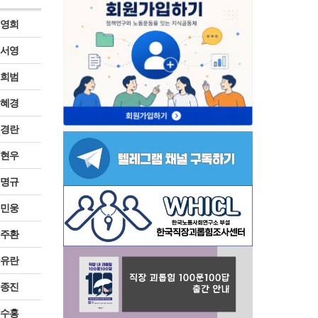
영희
서영
희범
혜경
경란
현우
명규
민웅
주환
유란
종진
수홍