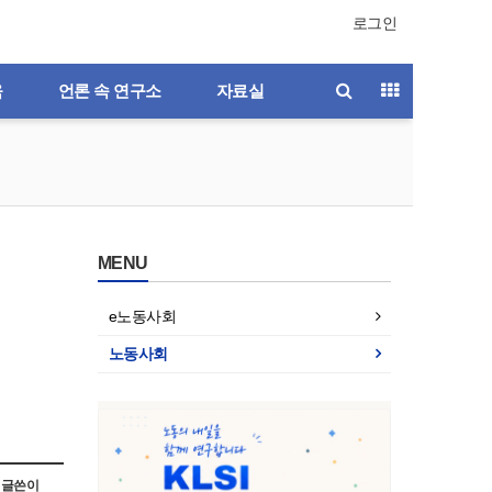
로그인
육
언론 속 연구소
자료실
MENU
e노동사회
노동사회
호
제196호
제195호
제194호
제193호
글쓴이