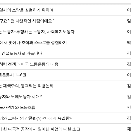
열사의 소망을 실현하기 위하여
이
구요? 전 낙천적인 사람이예요.”
임
 노동자·투쟁하는 노동자, 사회복지노동자
이
'에서 벗어나 조직과 스스로를 성찰하기
박
', 건설노동자로 거듭나다
김
침략 전쟁과 미국 노동운동의 대응
김
운동사 1∼6권
이
 제국주의, 붕괴되는 파병논리
김
자와 노예노동자 시대?
김
노사관계와 노동조합
간
라와 그람시의 상품화(?) <나에게 유일한>
김
 한 다국적 공장에서 일어난 파업에 대한 소고
채