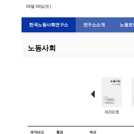
08월 08일(토)
한국노동사회연구소
연구소소개
노동포
노동사회
제132호
제1호
제203호
제202호
제작년도
통권
섹션