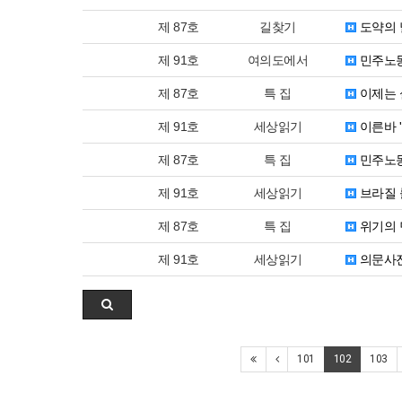
제 87호
길찾기
도약의 
제 91호
여의도에서
민주노동
제 87호
특 집
이제는 
제 91호
세상읽기
이른바 
제 87호
특 집
민주노동
제 91호
세상읽기
브라질 
제 87호
특 집
위기의 
제 91호
세상읽기
의문사진
101
102
103