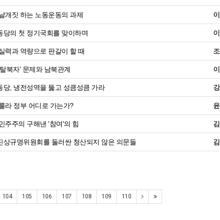
날개짓 하는 노동운동의 과제
이
당의 첫 정기국회를 맞이하며
이
실력과 역량으로 판갈이 할 때
조
'탈북자' 문제와 남북관계
이
당, 냉전성역을 뚫고 성큼성큼 가라
강
룰라 정부 어디로 가는가?
윤
민주주의 구해낸 '참여'의 힘
김
상규명위원회를 둘러싼 청산되지 않은 의문들
김
104
105
106
107
108
109
110