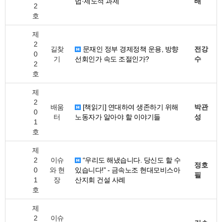
법·제도적 과제
배
2
호
제
2
길찾
문재인 정부 경제정책 운용, 방향
전강
0
기
선회인가 속도 조절인가?
수
2
호
제
2
배움
[책읽기] 연대하여 생존하기 위해
박관
0
터
노동자가 알아야 할 이야기들
성
1
호
제
2
이슈
“우리도 해냈습니다. 당신도 할 수
정호
0
와 현
있습니다!” - 금속노조 현대모비스아
필
1
장
산지회 건설 사례
호
제
2
이슈