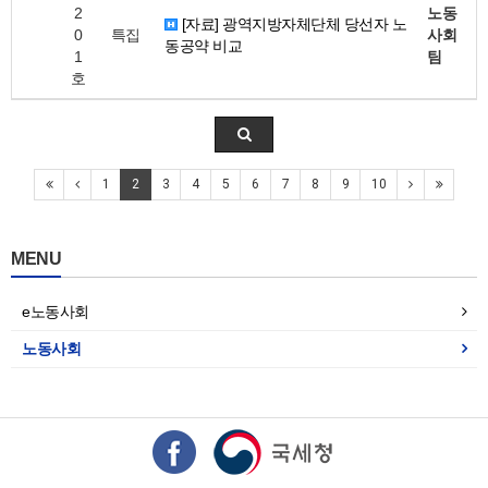
2
노동
[자료] 광역지방자체단체 당선자 노
0
특집
사회
동공약 비교
1
팀
호
1
2
3
4
5
6
7
8
9
10
MENU
e노동사회
노동사회