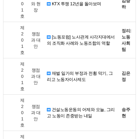
김승
0
와 현
KTX 투쟁 12년을 돌아보며
하
1
장
호
제
정리:
2
쟁점
[노동포럼] 노사관계 사각지대에서
노동
0
과 대
의 조직화 사례와 노동조합의 역할
사회
1
안
팀
호
제
2
쟁점
재벌 일가의 부정과 전횡 막기, 그
김은
0
과 대
리고 노동자이사제도
정
1
안
호
제
2
쟁점
건설노동운동의 어제와 오늘, 그리
송주
0
과 대
고 노동이 존중받는 내일
현
1
안
호
제