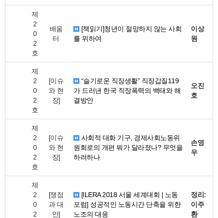
제
2
배움
[책읽기]청년이 절망하지 않는 사회
이상
0
터
를 위하여
원
2
호
제
2
[이슈
“슬기로운 직장생활” 직장갑질119
오진
0
와 현
가 드러낸 한국 직장폭력의 백태와 해
호
2
장]
결방안
호
제
2
[이슈
사회적 대화 기구, 경제사회노동위
손영
0
와 현
원회로의 개편 뭐가 달라졌나? 무엇을
우
2
장]
하려하나
호
제
2
[쟁점
[ILERA 2018 서울 세계대회 | 노동
정리:
0
과 대
포럼] 성공적인 노동시간 단축을 위한
이주
2
안]
노조의 대응
환