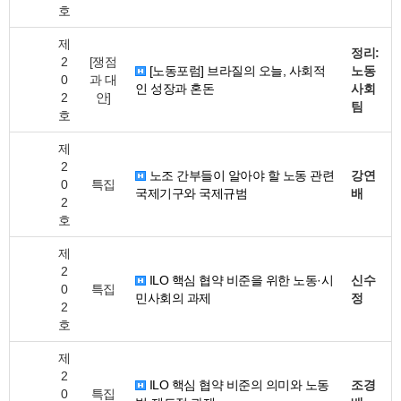
호
제
정리:
2
[쟁점
[노동포럼] 브라질의 오늘, 사회적
노동
0
과 대
인 성장과 혼돈
사회
2
안]
팀
호
제
2
노조 간부들이 알아야 할 노동 관련
강연
0
특집
국제기구와 국제규범
배
2
호
제
2
ILO 핵심 협약 비준을 위한 노동·시
신수
0
특집
민사회의 과제
정
2
호
제
2
ILO 핵심 협약 비준의 의미와 노동
조경
0
특집