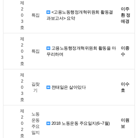
제
2
이주
<고용노동행정개혁위원회 활동결
0
특집
환 정
과보고서> 요약
3
애경
호
제
2
고용노동행정개혁위원회 활동을 마
이종
0
특집
무리하며
수
3
호
제
2
길찾
이수
0
전태일은 살아있다
기
호
3
호
제
노동
2
운동
이원
0
2018 노동운동 주요일지(6~7월)
주요
보
2
일지
호