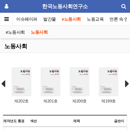
한국노동사회연구소
동포럼
이슈페이퍼
발간물
e노동사회
노동교육
언론 속 연
e노동사회
노동사회
노동사회
제202호
제201호
제200호
제199호
제작년도
통권
섹션
제목
글쓴이