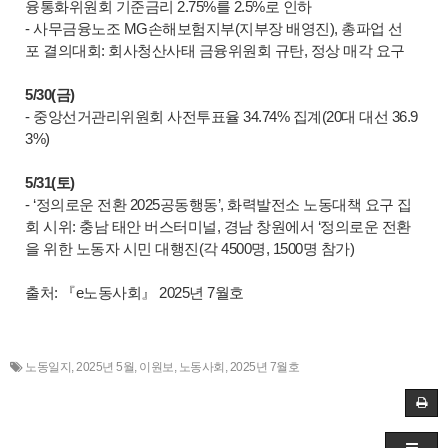
융통화위원회 기준금리 2.75%를 2.5%로 인하
- 사무금융노조 MG손해보험지부(지부장 배영진), 총파업 선
포 결의대회: 회사청산사태 금융위원회 규탄, 정상 매각 요구
5/30(금)
- 중앙선거관리위원회 사전투표율 34.74% 집계(20대 대선 36.9
3%)
5/31(토)
- ‘정의로운 전환 2025공동행동’, 화력발전소 노동대책 요구 집
회 시위: 충남 태안 버스터미널, 경남 창원에서 ‘정의로운 전환
을 위한 노동자 시민 대행진(각 4500명, 1500명 참가)
출처: 『e노동사회』 2025년 7월호
노동일지
,
2025년 5월
,
이원보
,
노동사회
,
2025년 7월호