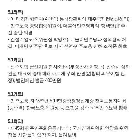
5/15(목)
- 아·태경제협력체(APEC) 통상장관회의(제주국제컨벤션센터)
- 민주노총 중앙집행위원회, 더불어민주당과의 ‘정책연합’ 추
진 중단 의결
- 건설기업노조(위원장 박명호), 더불어민주당과 정책협약 체
결, 이재명 민주당 후보 지지 선언-민주노총 산하 조직중 최초
5/16(금)
- 전주지법 군산지원 형사3단독(부장판사 지창구), 전주시 삼화
건설 대표에 중대재해 사고에 무죄 판결(원청의 의무이행 인
정), 법인에만 벌금 400만원
5/17(토)
- 민주노총, 제45주년 5.18민중항쟁정신계승 전국노동자대회
(광주역), 한국노총 위원장 등 조합원 광주 5.18 민주묘역 참배
5/18(일)
- 제45회 광주민주화운동기념식: 국가인권위원회 안창호 위원
장을 시만들이 입장 저지, 돌려보냄