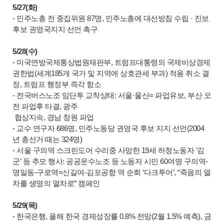
5/27(화)
- 민주노총 전 중집위원 87명, 민주노총에 대선방침 수립 · 진보
후보 권영국지지 선언 촉구
5/28(수)
- 미국연방국제통상법원재판부, 트럼프대통령의 국제비상경제
권한법(세계185개 국가 및 지역에 상호관세 부과) 적용 취소 결
정, 트럼프 행정부 즉각 항소
- 전국버스노조 임단투 교착상태: 서울·울산= 파업유보, 부산 오
전 파업후 타결, 광주
협상지속, 경남 창원 파업
- 교수 연구자 686명, 민주노동당 권영국 후보 지지 선언(2004
년 총선거 때는 324명)
- 서울 구의역 스크린도어 수리중 사망한 19세 하청노동자 ‘김
군’ 등 추모 행사: 공공운수노조 등 노동자 시민 60여명 구의역-
명일동-구로역=신길여-김포공항 역 순회 ‘다크투어’, “죽음의 열
차를 생명의 열차로” 캠페인
5/29(목)
- 한국은행, 올해 한국 경제성장률 0.8% 전망(2월 1.5% 예측), 금