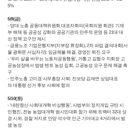
5%
5/9(금)
- 양대 노총 공동대책위원회 대표자회의(국회의원 회관): 기재
부 해체 등 공공성 강화와 공공기관의 민주적 운영 등 21대 대
선 정책 요구안 제시
- 금융노조 기업은행지부(지부장 류장희), 2차 파업 결의대회(서
울 광화문 서십자각): 임금체불 해결, 경영진 퇴진 요구
- ‘우리 삶을 바꾸는 노동자공동행동’, 거통고 김형수 지회장 고
공농성장에서 밤샘 텐트 농성 집회, 고공농성 요구 문제 해결 촉
구
- 민주노총 고미경 사무총장 사퇴: 진보당 김재연 상임대표
의 대통령 선거 후보 사퇴에 항의
5/10(토)
- ‘내란청산 사회대개혁 비상행동’, 사법부의 정치개입 규탄 시
민행진, 전농 농업대개혁 범시민대회 참가 위해 트랙터 32대 상
경 시위, 경찰 저지로 안양 석수역 인근 기아대교 4거리에서 밤
샘 농성