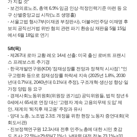
가 지킬 것”
- 보건의료노조, 총액 6.9% 임금 인상·적정인력기준 마련 등 요
구 산별중앙교섭 시작(노조 생명홀)
- 서울고법 형사7부(이재권 부장판사), 더불어민주당 이재명 후
보의 공직선거법 위반 혐의 관련 파기 환송심 재판을 5월 15일
에서 6월 18일로 연기
5/8(목)
- 제267대 로마 교황 레오 14세 선출: 미국 출신 로버트 프랜시
스 프레보스트 추기경
- 한국개발연구원(KDI) ‘잠재성장률 전망과 정책적 시사점’: “인
구고령화 등으로 잠재성장률 하락세 지속 (2025년 1.8%, 2030
년대 0.7%대, 2040년대 0.1%대 추정), 구조개혁·생산성 향상·일
가정 양립 등 요구
- 경제사회노동위원회(위원장 권기섭) 공익위원들, 법적 정년 6
0세에서 65세로 연장 대신 ‘고령자 계속 고용의무제 도입’ 제
안, 재계의 ‘퇴직후 재고용’ 주장과 유사
- 양대 노총, 노조법 2.3조 개정을 위한 현장 노동자 증언대회(국
회도서관)
- 진보정책연구원 12.3사태 전후 민주노총에 대한 시민 호감
도 조사: 22.5%->29.6%(7.1%↑), 남태령 대전 전농 23.1%->31.