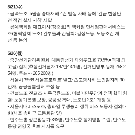
5/21(수)
- 금속노조, 5월중 중대재해 4건 발생 사태 등에 ‘긴급 현장안
전 점검 실시 지침‘ 시달
- 롯데백화점 대표이사(정준호)와 백화점 면세점판매서비스노
조(협력업체 노조) 간부들과 간담회: 감정노동, 노동조건 개
선 등 논의
5/26(월)
- 중앙선거관리위원회, 대통령선거 재외투표율 79.5%=역대 최
고율) 집계(추정선거권자 197만4375명, 선거인명부 등재 258,2
54명, 투표자 205,268명)
- 서울시 ‘9988 서울프로젝트’ 발표: 초고령사회 노인일자리 30
만개, 공공돌봄센터 조성 등
- 건설노조·전교조·사무금융노조, 더불어민주당과 정책 협약 체
결: 노동기본권 보장, 공공성 확대, 노조법 2조1 개정 등
- 서울시내버스노조, 총파업 투쟁승리 쟁취 버스 노동자 결의대
회(서울 송파구 교통회관 앞)
- 민주노총 상근활동가 349명, 민주노총 정치방침 수립, 민주노
동당 권영국 후보 지지를 요구