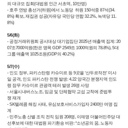
의 대규모 집회(대법원 인근 서초역, 10만명)
- 호주 연방 총선거(하원)에서 노동당 하원 150석중 87석(34.
8%) 확보, 재집권 성공(자유당 국민당 연합 32.2%, 녹색당 11.
8%)
5/6(화)
- 공정거래위원회 공시대상 대기업집단 2025년 매출액 집계: 20
07조7000억원(한은 명목 GDP 2549조 1000억원의 78.8%), 5대
그룹 매출액 1025조원(GDP의 40.2%)
5/7(수)
- 인도 정부, 파키스탄령 카슈미르 등 9곳을 ‘산두르작전’ 미사
일 공격, 인도 파키스탄 전쟁 발생: 4.22 양국간 분쟁지역 인도
령 잠무 카슈미르 관광객 테러 발생 26명 사망
- 서울시내버스노조, 임금 및 단체협약 교섭 교착에 준법투
쟁 재개
- SK텔레콤 해킹 사태, 유심보호서비스가입자 2400만 여명 집
계
- 민주노총 산별 조직 전직 임원 208명, 이재명 더불어민주당 대
선후보에 대한 대법원 파기환송 비판: “소년공의 꿈, 노동자