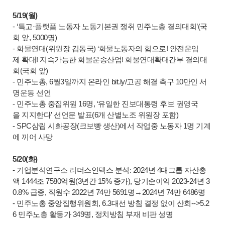
5/19(월)
- ‘특고·플랫폼 노동자 노동기본권 쟁취 민주노총 결의대회’(국
회 앞, 5000명)
- 화물연대(위원장 김동국) ‘화물노동자의 힘으로! 안전운임
제 확대! 지속가능한 화물운송산업! 화물연대확대간부 결의대
회(국회 앞)
- 민주노총, 6월3일까지 온라인 bit.ly/고공 해결 촉구 10만인 서
명운동 선언
- 민주노총 중집위원 16명, ‘유일한 진보대통령 후보 권영국
을 지지한다’ 선언문 발표(6개 산별노조 위원장 포함)
- SPC삼립 시화공장(크보빵 생산)에서 작업중 노동자 1명 기계
에 끼어 사망
5/20(화)
- 기업분석연구소 리더스인덱스 분석: 2024년 4대그룹 자산총
액 1444조 7580억원(3년간 15% 증가), 당기순이익 2023-24년 3
0.8% 급증, 직원수 2022년 74만 5691명→2024년 74만 6486명
- 민주노총 중앙집행위원회, 6.3대선 방침 결정 없이 산회-->5.2
6 민주노총 활동가 349명, 정치방침 부재 비판 성명