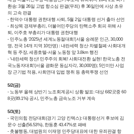
환송: 3월 26일 고법 항소심 판결(무죄) 후 36일만에 사상 초유
의 고속 판결
- 한덕수 대통령 권한대행 사퇴, 5월 2일 대통령 선거 출마 선언
- 최상목 경제부총리, 더불어민주당의 탄핵소추 회피 위해 사
퇴, 이주호 부총리가 대통령 권한대행
- 민주노총 ‘2025년 세계노동절대회’(서울 숭례문 인근, 30,000
명, 전국 14개 지역 10만명) : 내란세력 청산·차별철폐·사회대개
혁 등 주장, 세종호텔-서울 노동청 앞 3.8km 행진
- ‘내란세력 청산! 민주주의 회복! 사회대전환 실현! 한국노총 전
국노동자대회’(서울 광화문 동십자각, 30,000명); 5인미만 사업
장 근기법 적용, 사회연대 입법 쟁취 등 총력투쟁 선언
5/2(금)
- 노동부 올해 상반기 노조회계공시 상황 발표: 대상 682곳중 60
8곳(89.1%) 공시, 민주노총 금속노조 거부 계속
5/3(토)
- 국민의힘 전당대회(경기 고양 킨텍스): 대통령선거 후보에 김
문수 선출(56.53%), 한동훈 43.47%로 패배
- 촛불행동, 대법원의 이재명 민주당대표에 대한 유죄판결 항