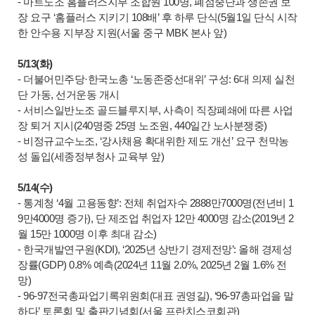
- 마트노조 홈플러스지부 조합원 100명, 폐점중단과 생존권 보
장 요구 ‘홈플러스 지키기 108배’ 후 하루 단식(5월1일 단식 시작
한 안수용 지부장 지원(서울 중구 MBK 본사 앞)
5/13(화)
- 더불어민주당·한국노총 ‘노동존중선대위’ 구성: 6대 의제 실천
단 가동, 선거운동 개시
- 서비스일반노조 골드블루지부, 사측이 직장폐쇄에 따른 사업
장 퇴거 지시(240명중 25명 노조원, 440일간 노사분쟁중)
- 비정규교수노조, ‘강사채용 확대위한 제도 개선’ 요구 천막농
성 돌입(세종정부청사 교육부 앞)
5/14(수)
- 통계청 ‘4월 고용동향’: 전체 취업자수 2888만7000명(전년비 1
9만4000명 증가), 단 제조업 취업자 12만 4000명 감소(2019년 2
월 15만 1000명 이후 최대 감소)
- 한국개발연구원(KDI), ‘2025년 상반기 경제전망’: 올해 경제성
장률(GDP) 0.8% 예측(2024년 11월 2.0%, 2025년 2월 1.6% 전
망)
- 96-97전국총파업기록위원회(대표 권영길), ‘96-97총파업을 말
하다’ 토론회 및 출판기념회(서울 프란치스코회관)