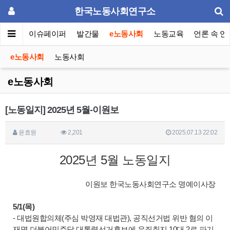
한국노동사회연구소
동포럼
이슈페이퍼
발간물
e노동사회
노동교육
언론 속 연
e노동사회
노동사회
e노동사회
[노동일지] 2025년 5월-이원보
윤효원
2,201
2025.07.13 22:02
2025년 5월 노동일지
이원보 한국노동사회연구소 명예이사장
5/1(목)
- 대법원합의체(주심 박영재 대법관), 공직선거법 위반 혐의 이
재명 더불어민주당 대통령선거후보에 유죄취지 10대 2로 파기