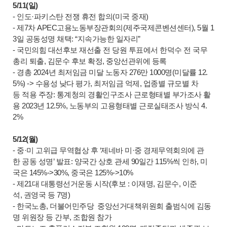
5/11(일)
- 인도·파키스탄 전쟁 휴전 합의(미국 중재)
- 제7차 APEC고용노동부장관회의(제주국제콘벤션센터), 5월 1
3일 공동성명 채택: “지속가능한 일자리”
- 국민의힘 대선후보 재선출 전 당원 투표에서 한덕수 전 국무
총리 퇴출, 김문수 후보 확정, 중앙선관위에 등록
- 경총 2024년 최저임금 미달 노동자 276만 1000명(미달률 12.
5%) -> 수용성 낮다 평가, 최저임금 억제, 업종별 규모별 차
등 적용 주장: 통계청의 경활인구조사 근로형태별 부가조사 활
용 2023년 12.5%, 노동부의 고용형태별 근로실태조사 방식 4.
2%
5/12(월)
- 중·미 고위급 무역협상 후 ‘제네바 미·중 경제무역회의에 관
한 공동 성명’ 발표: 양국간 상호 관세 90일간 115%씩 인하, 미
국은 145%->30%, 중국은 125%->10%
- 제21대 대통령선거운동 시작(후보 : 이재명, 김문수, 이준
석, 권영국 등 7명)
- 한국노총, 더불어민주당 중앙선거대책위원회 출범식에 김동
명 위원장 등 간부, 조합원 참가