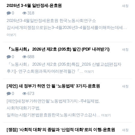
2026년 3·4월 일반정세-윤효원
새창
0
318
2026년3·4월일반정세윤효원 한국노동사회연구소
감사세개의쟁점으로읽는3~4월2026년3~4월정세를이해하는데세…
더보기
『노동사회』 2026년 제2호 (205호) 발간 (PDF 내려받기)
새창
0
688
『노동사회』 2026년 제2호 (205호)특집_2026 산별교섭[편집자
후기]- 연구소회원과독자여러분격월간『…
더보기
[제언] 새 정부가 하면 안 될 ‘노동법제’ 3가지-윤효원
새창
0
673
[제언]새정부가하면안될‘노동법제’3가지:-주4일제법,
사회적대화기구법,
일하는사람기본법윤효원한국노동사회연구소감사…
더보기
[쟁점] ‘사회적 대화’의 종말과 ‘산업적 대화’로의 이행-윤효원
새창