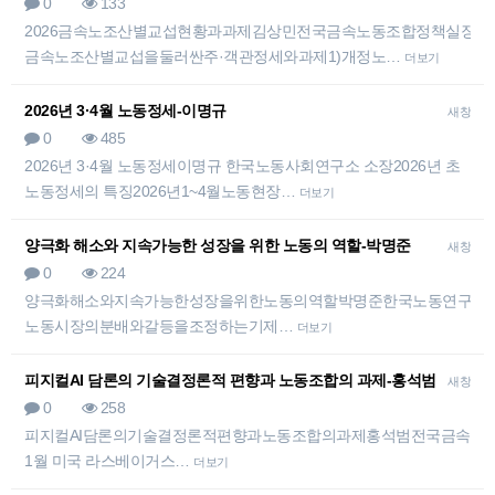
0
133
2026금속노조산별교섭현황과과제김상민전국금속노동조합정책실장1.
금속노조산별교섭을둘러싼주·객관정세와과제1)개정노…
더보기
2026년 3·4월 노동정세-이명규
새창
0
485
2026년 3·4월 노동정세이명규 한국노동사회연구소 소장2026년 초
노동정세의 특징2026년1~4월노동현장…
더보기
양극화 해소와 지속가능한 성장을 위한 노동의 역할-박명준
새창
0
224
양극화해소와지속가능한성장을위한노동의역할박명준한국노동연구원선
노동시장의분배와갈등을조정하는기제…
더보기
피지컬AI 담론의 기술결정론적 편향과 노동조합의 과제-홍석범
새창
0
258
피지컬AI담론의기술결정론적편향과노동조합의과제홍석범전국금속노
1월 미국 라스베이거스…
더보기