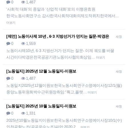
0
1,487
‘사회적 대화’의 종말과 ‘산업적 대화’로의 이행윤효원
한국노동사회연구소 감사한국사회적대화의제도적위치한국에서…
더보기
[제언] 노동이사제 10년 , 6·3 지방선거가 던지는 질문-박경은
새창
0
1,559
노동이사제10년, 6·3 지방선거가 던지는 질문- 이제 궤도를 바꿀
시간이다박경은전국공공기관노동이사협의회상임…
더보기
[노동일지] 2025년 12월 노동일지-이원보
새창
0
1,487
노동일지2025년12월이원보한국노동사회연구소명예이사장12/1(월)-
중앙노동위원회박수근위원장취임:“특고,플랫…
더보기
[노동일지] 2025년 10월 노동일지-이원보
새창
0
1,331
2025년10월노동일지이원보한국노동사회연구소명예이사장10/1(수)-
인천공항노조(공공운수노조)파업:2020,2…
더보기