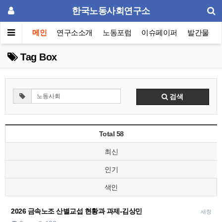
한국노동사회연구소
메인
연구소소개
노동포럼
이슈페이퍼
발간물
Tag Box
검색
Total 58
최신
인기
색인
2026 금속노조 산별교섭 현황과 과제-김상민
새창