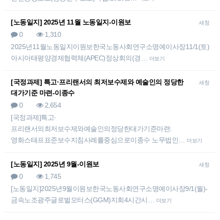
[노동일지] 2025년 11월 노동일지-이원보
새창
0
1,310
2025년11월노동일지이원보한국노동사회연구소명예이사장11/1(토)-
아시아태평양경제협력체(APEC)정상회의(경…
더보기
[국정과제] 특고·프리랜서의 최저보수제와 예술인의 정당한
새창
대가기준 마련-이종수
0
2,654
[국정과제]특고·
프리랜서의최저보수제와예술인의정당한대가기준마련:
영화스태프표준보수지침사례를중심으로이종수 노무법인…
더보기
[노동일지] 2025년 9월-이원보
새창
0
1,745
[노동일지]2025년9월이원보한국노동사회연구소명예이사장9/1(월)-
금속노조광주글로벌모터스(GGM)지회4시간시…
더보기