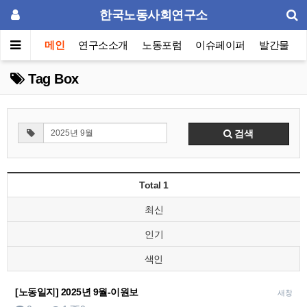
한국노동사회연구소
메인
연구소소개
노동포럼
이슈페이퍼
발간물
Tag Box
검색
Total 1
최신
인기
색인
[노동일지] 2025년 9월-이원보
새창