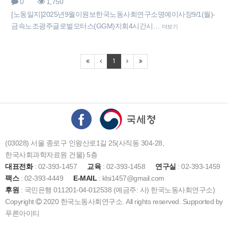
0
1,750
[노동일지]2025년9월이원보한국노동사회연구소명예이사장9/1(월)-
금속노조광주글로벌모터스(GGM)지회4시간시…
더보기
1
(03028) 서울 종로구 인왕산로1길 25(사직동 304-28,
한국사회과학자료원 건물) 5층
대표전화
: 02-393-1457
교육
: 02-393-1458
연구실
: 02-393-1459
팩스
: 02-393-4449
E-MAIL
: klsi1457@gmail.com
후원
: 국민은행 011201-04-012538 (예금주: 사) 한국노동사회연구소)
Copyright
2020 한국노동사회연구소. All rights reserved. Supported by
푸른아이티