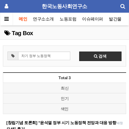
한국노동사회연구소
메인
연구소소개
노동포럼
이슈페이퍼
발간물
Tag Box
검색
Total 3
최신
인기
색인
[창립기념 토론회] “윤석열 정부 시기 노동정책 전망과 대응 방향
새창