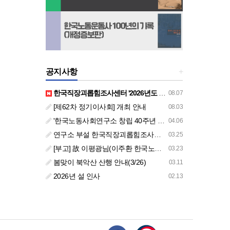
공지사항
+
한국직장괴롭힘조사센터 '2026년도 하반기 주요 사업 안내' (교육/컨설팅)
08.07
[제62차 정기이사회] 개최 안내
08.03
'한국노동사회연구소 창립 40주년 기념 행사 안내'
04.06
연구소 부설 한국직장괴롭힘조사센터 '2026년도 주요 사업 안내' (교육/컨설팅)
03.25
[부고] 故 이평광님(이주환 한국노동사회연구소 부소장 부친상)
03.23
봄맞이 북악산 산행 안내(3/26)
03.11
2026년 설 인사
02.13