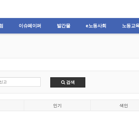
럼
이슈페이퍼
발간물
e노동사회
노동교
검색
인기
색인